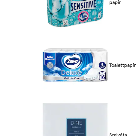
papír
Toalettpapír
Szalvéta