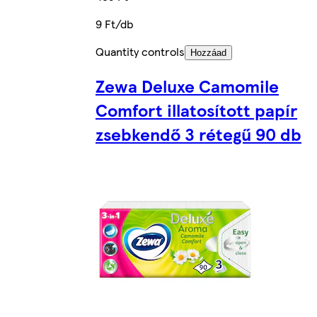
9 Ft/db
Quantity controls
Hozzáad
Zewa Deluxe Camomile
Comfort illatosított papír
zsebkendő 3 rétegű 90 db