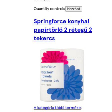
Quantity controls
Hozzáad
Springforce konyhai
papírtörlő 2 rétegű 2
tekercs
A kategória többi terméke