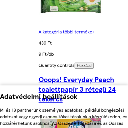
A kategória többi terméke
439 Ft
9 Ft/db
Quantity controls
Hozzáad
Ooops! Everyday Peach
toalettpapír 3 rétegű 24
Adatvédelmi beállítások
tekercs
Mi és 18 partnerünk személyes adatokat, például böngészési
adatokat vagy egyedi azonosítókat tárolunk a készülékeden, és
hozzáférhetünk azokhoz. Az Összes elfogadása és az Összes