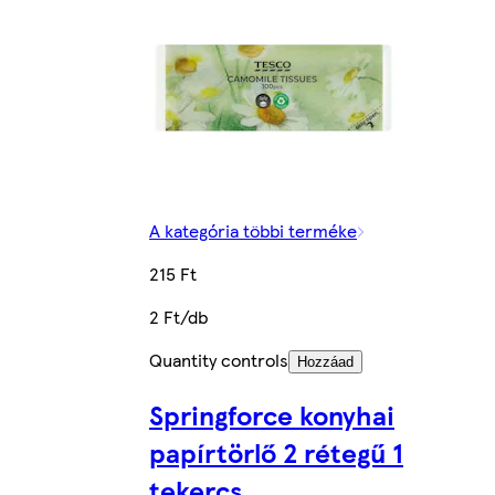
A kategória többi terméke
215 Ft
2 Ft/db
Quantity controls
Hozzáad
Springforce konyhai
papírtörlő 2 rétegű 1
tekercs