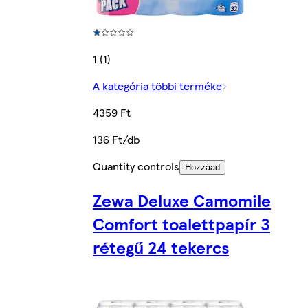
1 (1)
A kategória többi terméke
4359 Ft
136 Ft/db
Quantity controls
Hozzáad
Zewa Deluxe Camomile
Comfort toalettpapír 3
rétegű 24 tekercs