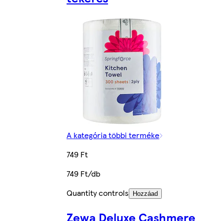
A kategória többi terméke
749 Ft
749 Ft/db
Quantity controls
Hozzáad
Zewa Deluxe Cashmere