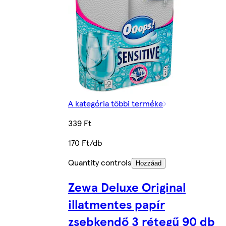
A kategória többi terméke
339 Ft
170 Ft/db
Quantity controls
Hozzáad
Zewa Deluxe Original
illatmentes papír
zsebkendő 3 rétegű 90 db