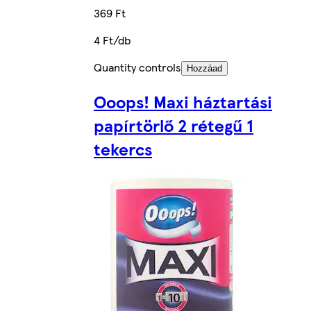
369 Ft
4 Ft/db
Quantity controls
Hozzáad
Ooops! Maxi háztartási
papírtörlő 2 rétegű 1
tekercs