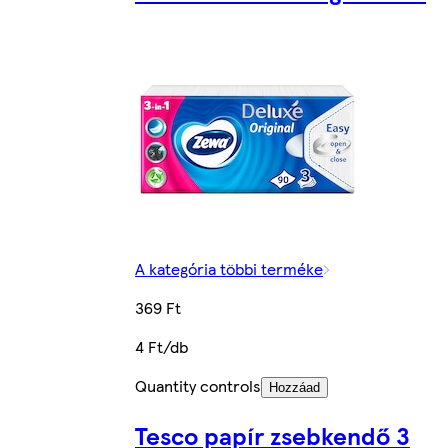
A kategória többi terméke
369 Ft
4 Ft/db
Quantity controls
Hozzáad
Tesco papír zsebkendő 3