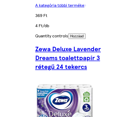
A kategória többi terméke
369 Ft
4 Ft/db
Quantity controls
Hozzáad
Zewa Deluxe Lavender
Dreams toalettpapír 3
rétegű 24 tekercs