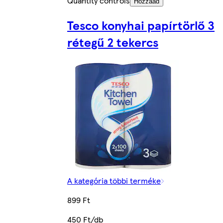
Quantity controls
Hozzáad
Tesco konyhai papírtörlő 3
rétegű 2 tekercs
A kategória többi terméke
899 Ft
450 Ft/db