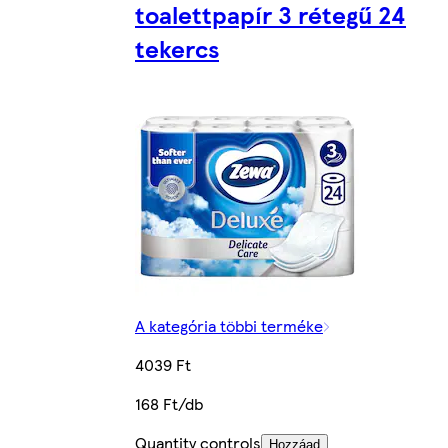
toalettpapír 3 rétegű 24
tekercs
A kategória többi terméke
4039 Ft
168 Ft/db
Quantity controls
Hozzáad