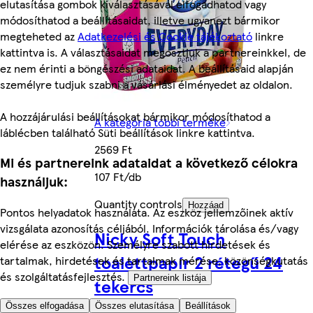
elutasítása gombok kiválasztásával elfogadhatod vagy
módosíthatod a beállításaidat, illetve ugyanezt bármikor
megteheted az
Adatkezelési és Cookie tájékoztató
linkre
kattintva is. A választásaidat megosztjuk a partnereinkkel, de
ez nem érinti a böngészési adataidat. A beállításaid alapján
személyre tudjuk szabni a vásárlási élményedet az oldalon.
A hozzájárulási beállításokat bármikor módosíthatod a
A kategória többi terméke
láblécben található Süti beállítások linkre kattintva.
2569 Ft
Mi és partnereink adataidat a következő célokra
107 Ft/db
használjuk:
Quantity controls
Hozzáad
Pontos helyadatok használata. Az eszköz jellemzőinek aktív
vizsgálata azonosítás céljából. Információk tárolása és/vagy
Nicky Soft Touch
elérése az eszközön. Személyre szabott hirdetések és
toalettpapír 2 rétegű 24
tartalmak, hirdetések és tartalmak mérése, közönségkutatás
és szolgáltatásfejlesztés.
Partnereink listája
tekercs
Összes elfogadása
Összes elutasítása
Beállítások