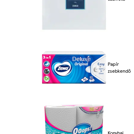
Papír
zsebkendő
Konyhai