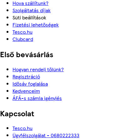
Hova szállítunk?
Szolgáltatás díjak
Süti beállítások
Fizetési lehetőségek
Tesco.hu
Clubcard
Első bevásárlás
Hogyan rendelj tőlünk?
Regisztráció
Idősáv foglalása
Kedvenceim
ÁFÁ-s számla igénylés
Kapcsolat
Tesco.hu
Ügyfélszolgálat - 0680222333