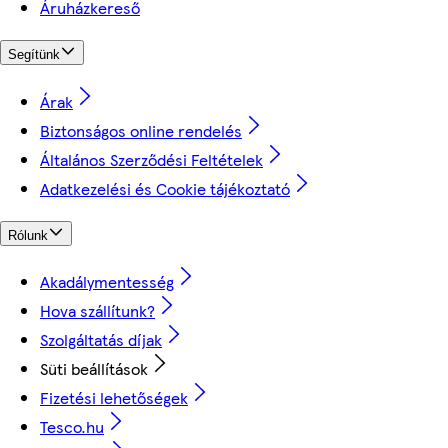
Áruházkereső
Segítünk
Árak
Biztonságos online rendelés
Általános Szerződési Feltételek
Adatkezelési és Cookie tájékoztató
Rólunk
Akadálymentesség
Hova szállítunk?
Szolgáltatás díjak
Süti beállítások
Fizetési lehetőségek
Tesco.hu