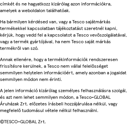
címkét és ne hagyatkozz kizárólag azon információkra,
amelyek a weboldalon találhatóak.
Ha bármilyen kérdésed van, vagy a Tesco sajátmárkás
termékekkel kapcsolatban tájékoztatást szeretnél kapni,
kérjük, hogy vedd fel a kapcsolatot a Tesco vevőszolgálatával,
vagy a termék gyártójával, ha nem Tesco saját márkás
termékről van szó.
Annak ellenére, hogy a termékinformációk rendszeresen
frissítésre kerülnek, a Tesco nem vállal felelősséget
semmilyen helytelen információért, amely azonban a jogaidat
semmilyen módon nem érinti.
A jelen információ kizárólag személyes felhasználásra szolgál,
és azt nem lehet semmilyen módon, a Tesco-GLOBAL
Áruházak Zrt. előzetes írásbeli hozzájárulása nélkül, vagy
megfelelő tudomásul vétele nélkül felhasználni.
©TESCO-GLOBAL Zrt.