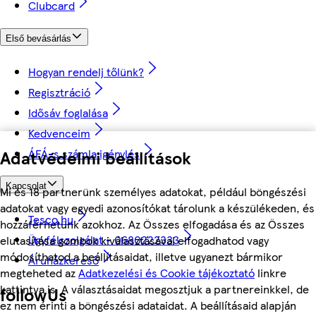
Clubcard
Első bevásárlás
Hogyan rendelj tőlünk?
Regisztráció
Idősáv foglalása
Kedvenceim
Adatvédelmi beállítások
ÁFÁ-s számla igénylés
Kapcsolat
Mi és 18 partnerünk személyes adatokat, például böngészési
adatokat vagy egyedi azonosítókat tárolunk a készülékeden, és
Tesco.hu
hozzáférhetünk azokhoz. Az Összes elfogadása és az Összes
Ügyfélszolgálat - 0680222333
elutasítása gombok kiválasztásával elfogadhatod vagy
módosíthatod a beállításaidat, illetve ugyanezt bármikor
Áruházkereső
megteheted az
Adatkezelési és Cookie tájékoztató
linkre
kattintva is. A választásaidat megosztjuk a partnereinkkel, de
followUs
ez nem érinti a böngészési adataidat. A beállításaid alapján