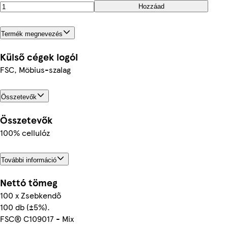
Hozzáad
Termék megnevezés
Külső cégek logói
FSC, Möbius-szalag
Összetevők
Összetevők
100% cellulóz
További információ
Nettó tömeg
100 x Zsebkendő
100 db (±5%).
FSC® C109017 - Mix