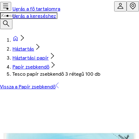
Ugrás a fő tartalomra
Ugrás a kereséshez
Háztartás
Háztartási papír
Papír zsebkendő
Tesco papír zsebkendő 3 rétegű 100 db
Vissza a Papír zsebkendő