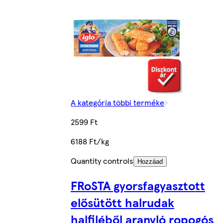
A kategória többi terméke
2599 Ft
6188 Ft/kg
Quantity controls
Hozzáad
FRoSTA gyorsfagyasztott
elősütött halrudak
halfiléből aranyló ropogós