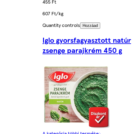
455 Ft
607 Ft/kg
Quantity controls
Hozzáad
Iglo gyorsfagyasztott natúr
zsenge parajkrém 450 g
A kategória többi terméke