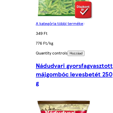
A kategória többi terméke
349 Ft
776 Ft/kg
Quantity controls
Hozzáad
Nádudvari gyorsfagyasztott
májgombóc levesbetét 250
g