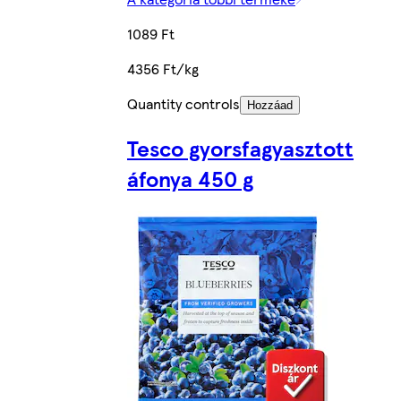
1089 Ft
4356 Ft/kg
Quantity controls
Hozzáad
Tesco gyorsfagyasztott
áfonya 450 g