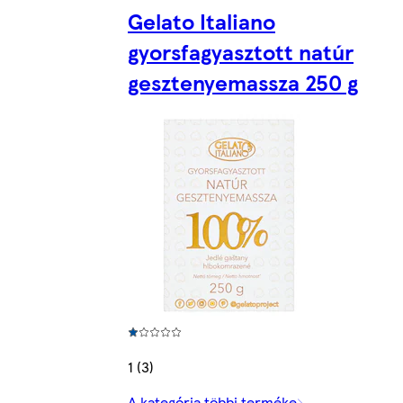
Gelato Italiano
gyorsfagyasztott natúr
gesztenyemassza 250 g
1 (3)
A kategória többi terméke