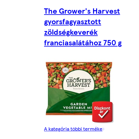
The Grower's Harvest
gyorsfagyasztott
zöldségkeverék
franciasalátához 750 g
A kategória többi terméke