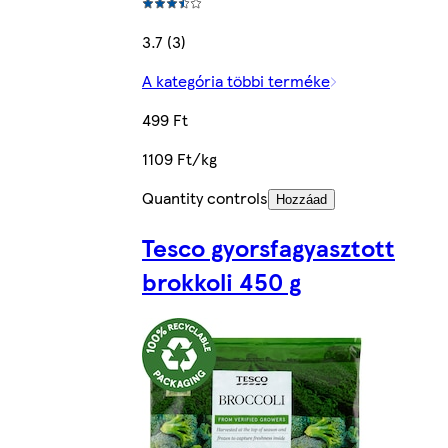
3.7 (3)
A kategória többi terméke
499 Ft
1109 Ft/kg
Quantity controls
Hozzáad
Tesco gyorsfagyasztott
brokkoli 450 g