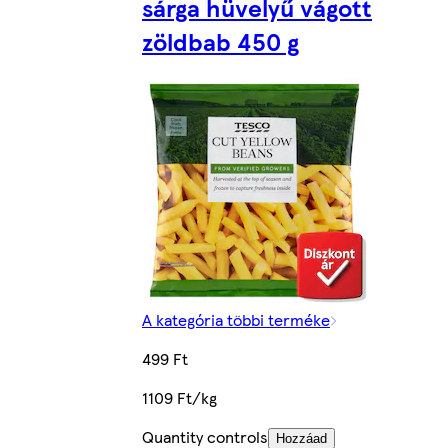
sárga hüvelyű vágott
zöldbab 450 g
A kategória többi terméke
499 Ft
1109 Ft/kg
Quantity controls
Hozzáad