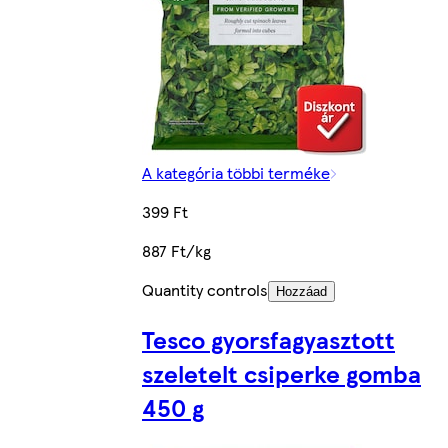
A kategória többi terméke
399 Ft
887 Ft/kg
Quantity controls
Hozzáad
Tesco gyorsfagyasztott
szeletelt csiperke gomba
450 g