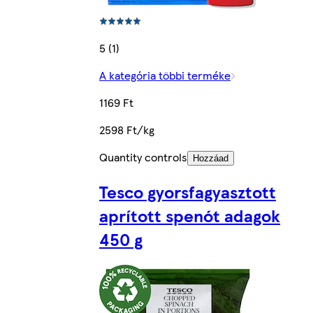
5 (1)
A kategória többi terméke
1169 Ft
2598 Ft/kg
Quantity controls
Hozzáad
Tesco gyorsfagyasztott
aprított spenót adagok
450 g