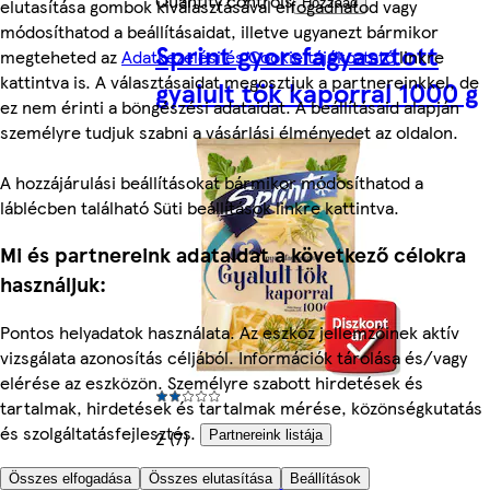
Quantity controls
elutasítása gombok kiválasztásával elfogadhatod vagy
Hozzáad
módosíthatod a beállításaidat, illetve ugyanezt bármikor
Sprint gyorsfagyasztott
megteheted az
Adatkezelési és Cookie tájékoztató
linkre
kattintva is. A választásaidat megosztjuk a partnereinkkel, de
gyalult tök kaporral 1000 g
ez nem érinti a böngészési adataidat. A beállításaid alapján
személyre tudjuk szabni a vásárlási élményedet az oldalon.
A hozzájárulási beállításokat bármikor módosíthatod a
láblécben található Süti beállítások linkre kattintva.
Mi és partnereink adataidat a következő célokra
használjuk:
Pontos helyadatok használata. Az eszköz jellemzőinek aktív
vizsgálata azonosítás céljából. Információk tárolása és/vagy
elérése az eszközön. Személyre szabott hirdetések és
tartalmak, hirdetések és tartalmak mérése, közönségkutatás
és szolgáltatásfejlesztés.
2 (7)
Partnereink listája
A kategória többi terméke
Összes elfogadása
Összes elutasítása
Beállítások