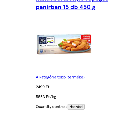
panírban 15 db 450 g
A kategória többi terméke
2499 Ft
5553 Ft/kg
Quantity controls
Hozzáad