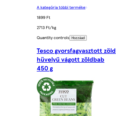
A kategória többi terméke
1899 Ft
2713 Ft/kg
Quantity controls
Hozzáad
Tesco gyorsfagyasztott zöld
hüvelyű vágott zöldbab
450 g