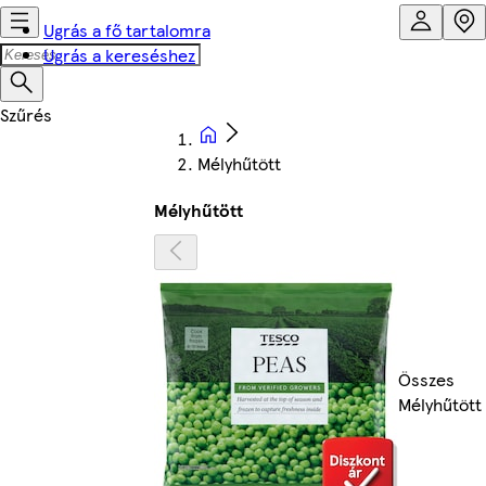
Ugrás a fő tartalomra
Ugrás a kereséshez
Mélyhűtött
Mélyhűtött
Összes
Mélyhűtött