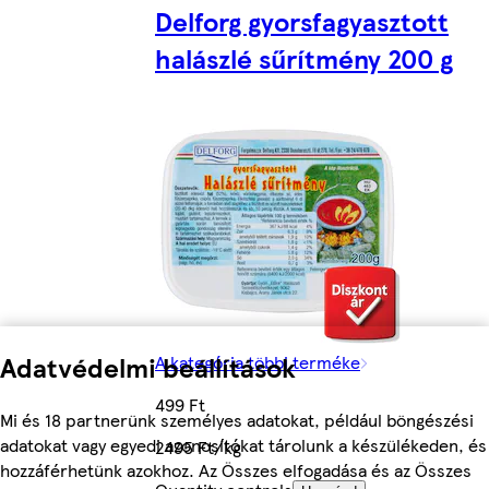
Delforg gyorsfagyasztott
halászlé sűrítmény 200 g
Adatvédelmi beállítások
A kategória többi terméke
499 Ft
Mi és 18 partnerünk személyes adatokat, például böngészési
adatokat vagy egyedi azonosítókat tárolunk a készülékeden, és
2495 Ft/kg
hozzáférhetünk azokhoz. Az Összes elfogadása és az Összes