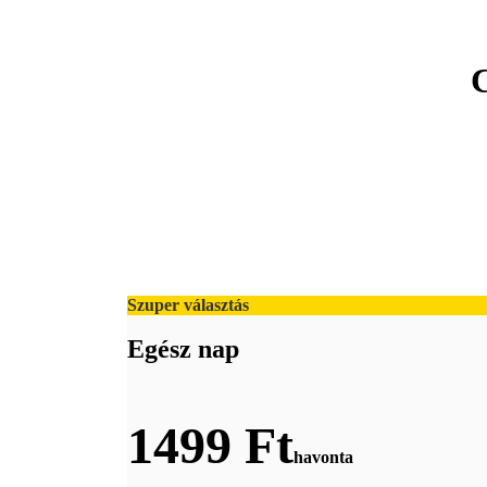
C
Szuper választás
Egész nap
1499 Ft
havonta