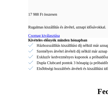
17 988 Ft összesen
Rugalmas kiszállítás és átvétel, aznapi idősávokkal.
Csomag kiválasztása
Kivételes előnyök minden hónapban
Házhozszállítás kiszállítási díj nélkül már azna
Személyes átvétel átvételi díj nélkül már aznap
Exkluzív kedvezményes kuponok a próbaidősza
Dupla Clubcard pontok 3 hónapig (a próbaidősz
Elsőbbségi hozzáférés átvételi és kiszállítási i
Fed