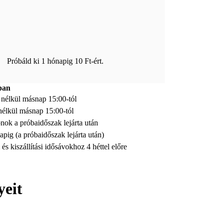
l. Próbáld ki 1 hónapig 10 Ft-ért.
ban
íj nélkül másnap 15:00-tól
 nélkül másnap 15:00-tól
ok a próbaidőszak lejárta után
pig (a próbaidőszak lejárta után)
és kiszállítási idősávokhoz 4 héttel előre
yeit