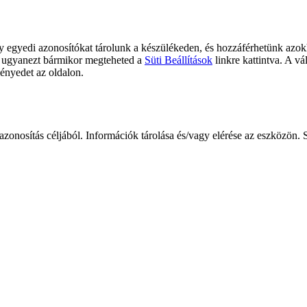
gy egyedi azonosítókat tárolunk a készülékeden, és hozzáférhetünk azo
ve ugyanezt bármikor megteheted a
Süti Beállítások
linkre kattintva. A vá
ményedet az oldalon.
You are offline. Some functionality may be unavailable.
zonosítás céljából. Információk tárolása és/vagy elérése az eszközön. S