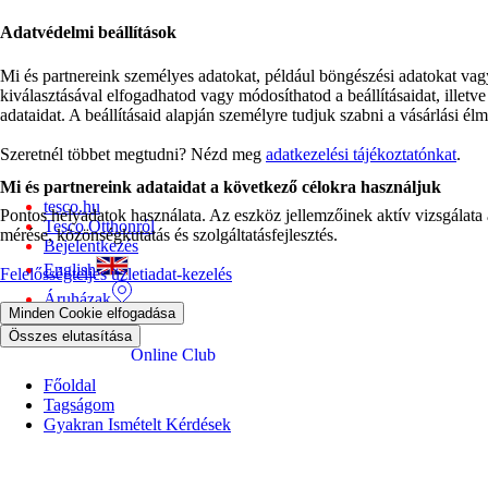
Adatvédelmi beállítások
Mi és partnereink személyes adatokat, például böngészési adatokat va
kiválasztásával elfogadhatod vagy módosíthatod a beállításaidat, illet
adataidat. A beállításaid alapján személyre tudjuk szabni a vásárlási él
Szeretnél többet megtudni? Nézd meg
adatkezelési tájékoztatónkat
.
Mi és partnereink adataidat a következő célokra használjuk
tesco.hu
Pontos helyadatok használata. Az eszköz jellemzőinek aktív vizsgálata a
Tesco Otthonról
mérése, közönségkutatás és szolgáltatásfejlesztés.
Bejelentkezés
English
Felelősségteljes üzletiadat-kezelés
Áruházak
Minden Cookie elfogadása
Kapcsolat
Összes elutasítása
Online Club
Főoldal
Tagságom
Gyakran Ismételt Kérdések