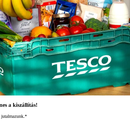
s a kiszállítás!
l jutalmazunk.*