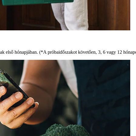
k első hónapjában. (*A próbaidőszakot követően, 3, 6 vagy 12 hónapo