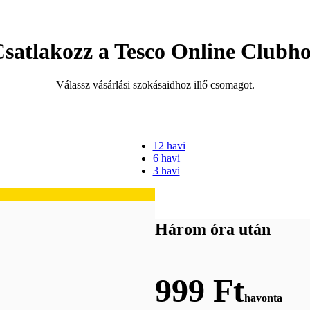
satlakozz a Tesco Online Clubh
Válassz vásárlási szokásaidhoz illő csomagot.
12 havi
6 havi
3 havi
Három óra után
999 Ft
havonta