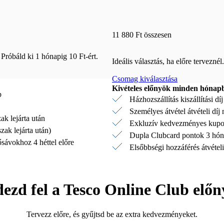
11 880 Ft összesen
 Próbáld ki 1 hónapig 10 Ft-ért.
Ideális választás, ha előre tervezné
Csomag kiválasztása
Kivételes előnyök minden hónap
p
Házhozszállítás kiszállítási d
Személyes átvétel átvételi díj
k lejárta után
Exkluzív kedvezményes kupon
ak lejárta után)
Dupla Clubcard pontok 3 hóna
dősávokhoz 4 héttel előre
Elsőbbségi hozzáférés átvételi 
ezd fel a Tesco Online Club előn
Tervezz előre, és gyűjtsd be az extra kedvezményeket.