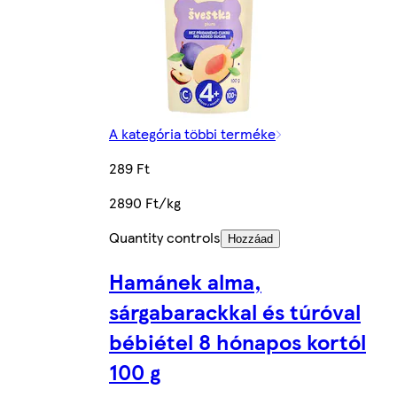
A kategória többi terméke
289 Ft
2890 Ft/kg
Quantity controls
Hozzáad
Hamánek alma,
sárgabarackkal és túróval
bébiétel 8 hónapos kortól
100 g