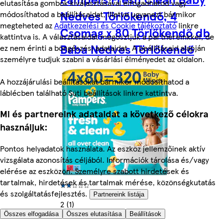
elutasítása gombok kiválasztásával elfogadhatod vagy
Nedves Törlőkendő, 4
módosíthatod a beállításaidat, illetve ugyanezt bármikor
megteheted az
Adatkezelési és Cookie tájékoztató
linkre
Csomag x 80 Törlőkendő db
kattintva is. A választásaidat megosztjuk a partnereinkkel, de
Baba Nedves Törlőkendő
ez nem érinti a böngészési adataidat. A beállításaid alapján
személyre tudjuk szabni a vásárlási élményedet az oldalon.
A hozzájárulási beállításokat bármikor módosíthatod a
láblécben található Süti beállítások linkre kattintva.
Mi és partnereink adataidat a következő célokra
használjuk:
Pontos helyadatok használata. Az eszköz jellemzőinek aktív
vizsgálata azonosítás céljából. Információk tárolása és/vagy
elérése az eszközön. Személyre szabott hirdetések és
tartalmak, hirdetések és tartalmak mérése, közönségkutatás
és szolgáltatásfejlesztés.
Partnereink listája
2 (1)
Összes elfogadása
Összes elutasítása
Beállítások