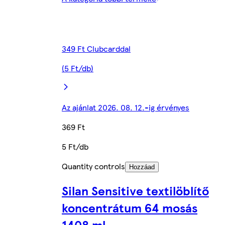
349 Ft Clubcarddal
(5 Ft/db)
Az ajánlat 2026. 08. 12.-ig érvényes
369 Ft
5 Ft/db
Quantity controls
Hozzáad
Silan Sensitive textilöblítő
koncentrátum 64 mosás
1408 ml