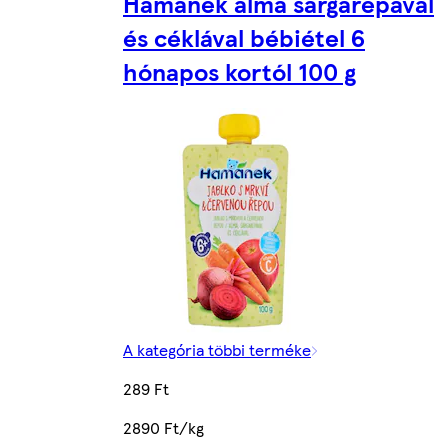
Hamánek alma sárgarépával
és céklával bébiétel 6
hónapos kortól 100 g
A kategória többi terméke
289 Ft
2890 Ft/kg