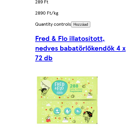
289 Ft
2890 Ft/kg
Quantity controls
Hozzáad
Fred & Flo illatosított,
nedves babatörlőkendők 4 x
72 db