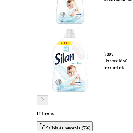
Nagy
kiszerelésű
termékek
12 items
Szűrés és rendezés (566)