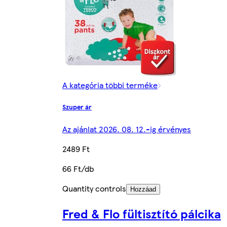
A kategória többi terméke
Szuper ár
Az ajánlat 2026. 08. 12.-ig érvényes
2489 Ft
66 Ft/db
Quantity controls
Hozzáad
Fred & Flo fültisztító pálcika