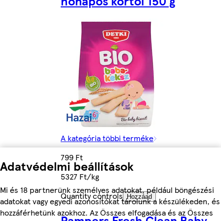
hónapos kortól 150 g
A kategória többi terméke
799 Ft
Adatvédelmi beállítások
5327 Ft/kg
Mi és 18 partnerünk személyes adatokat, például böngészési
Quantity controls
Hozzáad
adatokat vagy egyedi azonosítókat tárolunk a készülékeden, és
hozzáférhetünk azokhoz. Az Összes elfogadása és az Összes
Pampers Fresh Clean Baby