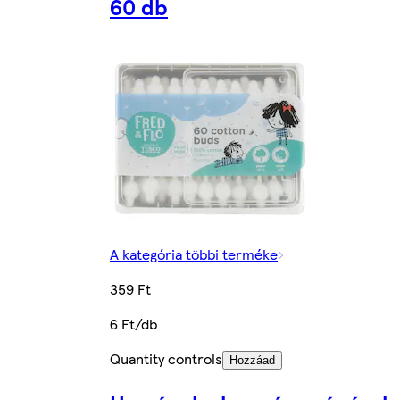
60 db
A kategória többi terméke
359 Ft
6 Ft/db
Quantity controls
Hozzáad