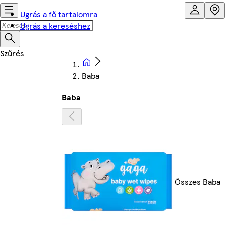
Ugrás a fő tartalomra
Ugrás a kereséshez
Baba
Baba
Összes Baba