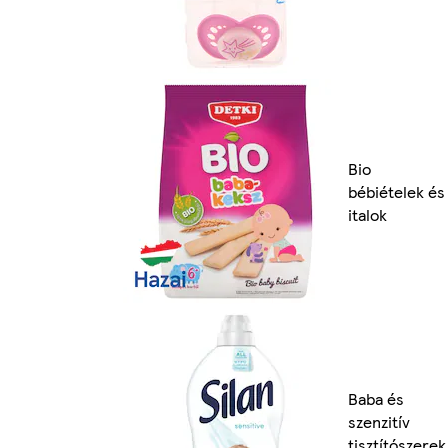
Bio
bébiételek és
italok
Baba és
szenzitív
tisztítószerek