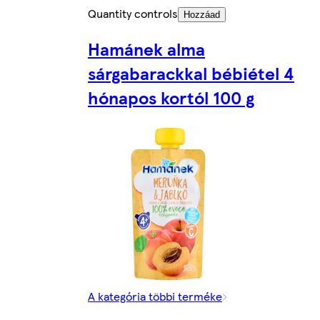
Quantity controls
Hozzáad
Hamánek alma
sárgabarackkal bébiétel 4
hónapos kortól 100 g
A kategória többi terméke