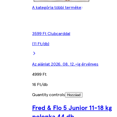
A kategória többi terméke
3599 Ft Clubcarddal
(11 Ft/db)
Az ajánlat 2026. 08. 12.-ig érvényes
4999 Ft
16 Ft/db
Quantity controls
Hozzáad
Fred & Flo 5 Junior 11-18 kg
pelenka 44 db