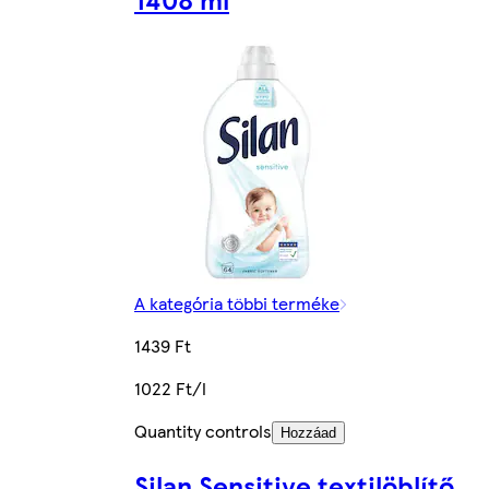
A kategória többi terméke
1439 Ft
1022 Ft/l
Quantity controls
Hozzáad
Silan Sensitive textilöblítő