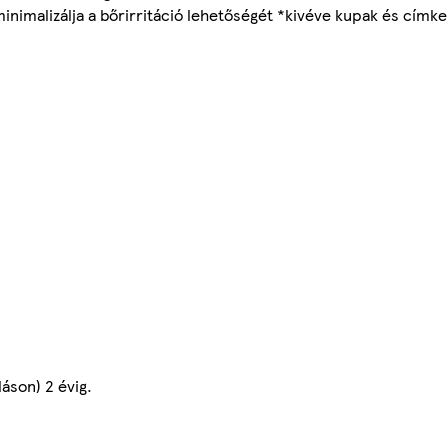
inimalizálja a bőrirritáció lehetőségét *kivéve kupak és címke 
áson) 2 évig.