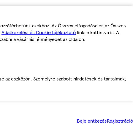
 hozzáférhetünk azokhoz. Az Összes elfogadása és az Összes
z
Adatkezelési és Cookie tájékoztató
linkre kattintva is. A
szabni a vásárlási élményedet az oldalon.
ése az eszközön. Személyre szabott hirdetések és tartalmak,
Bejelentkezés
Regisztráció