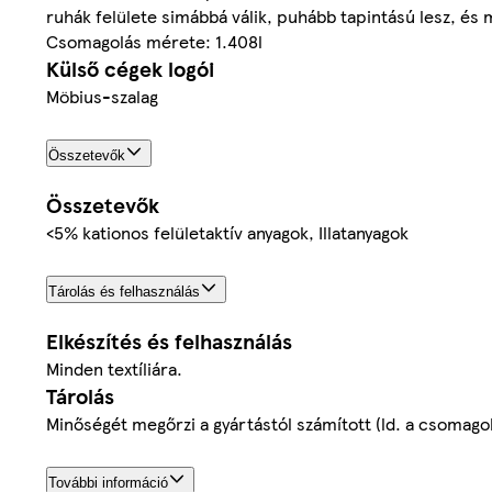
ruhák felülete simábbá válik, puhább tapintású lesz, és m
Csomagolás mérete: 1.408l
Külső cégek logói
Möbius-szalag
Összetevők
Összetevők
<5% kationos felületaktív anyagok, Illatanyagok
Tárolás és felhasználás
Elkészítés és felhasználás
Minden textíliára.
Tárolás
Minőségét megőrzi a gyártástól számított (ld. a csomagol
További információ