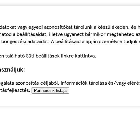
datokat vagy egyedi azonosítókat tárolunk a készülékeden, és
atod a beállításaidat, illetve ugyanezt bármikor megteheted a
 böngészési adataidat. A beállításaid alapján személyre tudjuk 
található Süti beállítások linkre kattintva.
sználjuk:
sgálata azonosítás céljából. Információk tárolása és/vagy elér
tásfejlesztés.
Partnereink listája