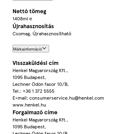
Nettó tömeg
1408ml ℮
Újrahasznosítás
Csomag. Újrahasznosítható
Márkainformáció
Visszaküldési cím
Henkel Magyarország Kft.,
1095 Budapest,
Lechner Ödön fasor 10/B,
Tel.: +36 1 372 5555
E-mail: consumerservice.hu@henkel.com
www.henkel.hu
Forgalmazó címe
Henkel Magyarország Kft.,
1095 Budapest,
Lechner Ödön fasor 10/B,