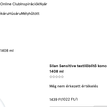
k
Online Club
Inspirációk
Nyár
ékáru
Húsáru
Mélyhűtött
 1408 ml
Silan Sensitive textilöblítő ko
1408 ml
Még nem érkezett értékelés
1022 Ft/l
1439 Ft