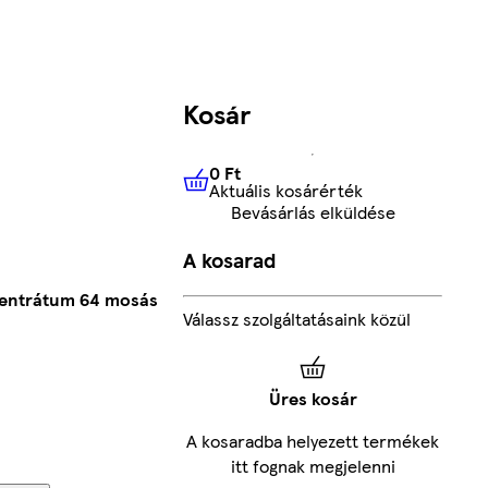
Kosár
0 Ft
Aktuális kosárérték
0 Ft
Aktuális kosárérték
Bevásárlás elküldése
A kosarad
ncentrátum 64 mosás
Válassz szolgáltatásaink közül
Üres kosár
A kosaradba helyezett termékek
itt fognak megjelenni