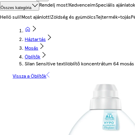
Rendelj most!
Kedvenceim
Speciális ajánlato
Összes kategória
Helló suli!
Most ajánlott!
Zöldség és gyümölcs
Tejtermék-tojás
P
Háztartás
Mosás
Öblítők
Silan Sensitive textilöblítő koncentrátum 64 mosás
Vissza a Öblítők