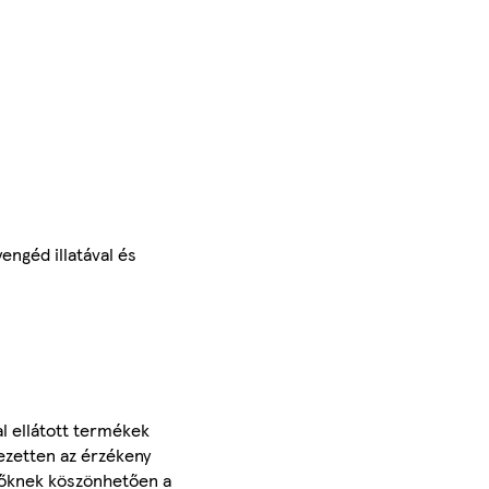
engéd illatával és
al ellátott termékek
ezetten az érzékeny
evőknek köszönhetően a