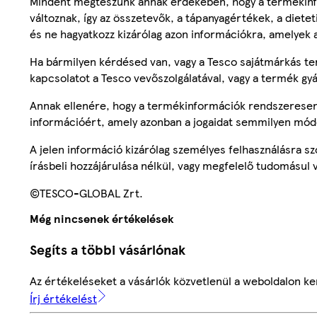
Mindent megteszünk annak érdekében, hogy a termékinf
változnak, így az összetevők, a tápanyagértékek, a diete
és ne hagyatkozz kizárólag azon információkra, amelyek 
Ha bármilyen kérdésed van, vagy a Tesco sajátmárkás ter
kapcsolatot a Tesco vevőszolgálatával, vagy a termék gy
Annak ellenére, hogy a termékinformációk rendszeresen 
információért, amely azonban a jogaidat semmilyen mód
A jelen információ kizárólag személyes felhasználásra 
írásbeli hozzájárulása nélkül, vagy megfelelő tudomásul v
©TESCO-GLOBAL Zrt.
Még nincsenek értékelések
Segíts a többi vásárlónak
Az értékeléseket a vásárlók közvetlenül a weboldalon ker
Írj értékelést