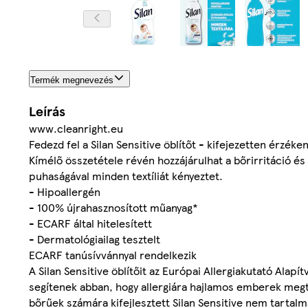
Termék megnevezés
Leírás
www.cleanright.eu
Fedezd fel a Silan Sensitive öblítőt - kifejezetten érzéke
Kímélő összetétele révén hozzájárulhat a bőrirritáció és
puhaságával minden textíliát kényeztet.
- Hipoallergén
- 100% újrahasznosított műanyag*
- ECARF által hitelesített
- Dermatológiailag tesztelt
ECARF tanúsívvánnyal rendelkezik
A Silan Sensitive öblítőit az Európai Allergiakutató Alap
segítenek abban, hogy allergiára hajlamos emberek megta
bőrűek számára kifejlesztett Silan Sensitive nem tartal