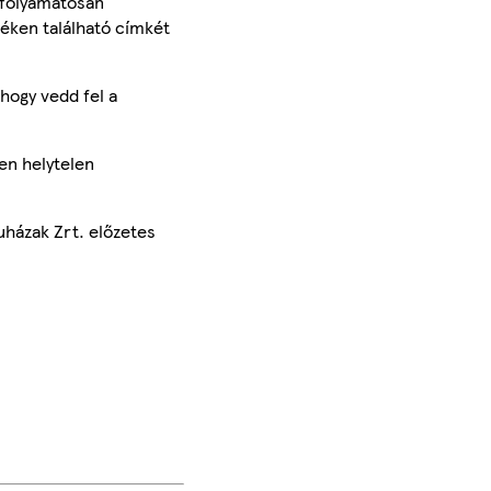
 folyamatosan
méken található címkét
hogy vedd fel a
en helytelen
uházak Zrt. előzetes