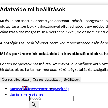
Adatvédelmi beállítások
Mi és 18 partnerünk személyes adatokat, például böngészési a
elutasítása gombok kiválasztásával elfogadhatod vagy módosíth
választásaidat megosztjuk a partnereinkkel, de ez nem érinti a
A hozzájárulási beállításokat bármikor módosíthatod a láblécben 
Mi és partnereink adataidat a következő célokra ha
Pontos helyadatok használata. Az eszköz jellemzőinek aktív viz
hirdetések és tartalmak mérése, közönségkutatás és szolgálta
Összes elfogadása
Összes elutasítása
Beállítások
Ugrás a fő tartalomra
English
Hogyan rendelj
Segítség
Ugrás a kereséshez