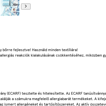
ny bőrre fejlesztve! Használd minden textíliára!
 allergiás reakciók kialakulásának csökkentéséhez, miközben gy
ítvány (ECARF) tesztelte és hitelesítette. Az ECARF tanúsítvánny
lálják a számukra megfelelő allergiabarát termékeket. A kifej
maz ismert allergéneket és tartósítószereket. Az aktív összet