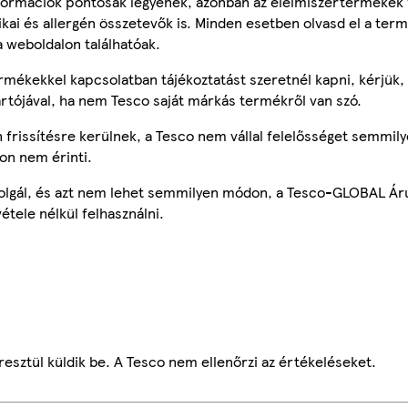
ormációk pontosak legyenek, azonban az élelmiszertermékek
tikai és allergén összetevők is. Minden esetben olvasd el a ter
a weboldalon találhatóak.
mékekkel kapcsolatban tájékoztatást szeretnél kapni, kérjük, 
ártójával, ha nem Tesco saját márkás termékről van szó.
frissítésre kerülnek, a Tesco nem vállal felelősséget semmily
on nem érinti.
szolgál, és azt nem lehet semmilyen módon, a Tesco-GLOBAL Ár
étele nélkül felhasználni.
esztül küldik be. A Tesco nem ellenőrzi az értékeléseket.