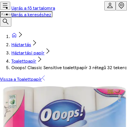
Ugrás a fő tartalomra
Ugrás a kereséshez
Háztartás
Háztartási papír
Toalettpapír
Ooops! Classic Sensitive toalettpapír 3 rétegű 32 teker
Vissza a Toalettpapír