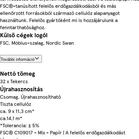
FSC®-tanúsított felelős erdőgazdálkodásból és más
ellenőrzött forrásokból származó cellulóz alapanyagot
használtunk. Felelős gyártóként mi is hozzájárulunk a
fenntarthatósághoz.
Külső cégek logói
FSC, Möbius-szalag, Nordic Swan
További információ
Nettó tömeg
32 x Tekercs
Újrahasznosítás
Csomag. Újrahasznosítható
Tiszta cellulóz
ca. 9 x 11,3 cm*
ca.14,1 m*
*Tolerancia: ± 5%
FSC® C109017 - Mix - Papír | A felelős erdőgazdálkodást