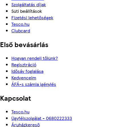
Szolgáltatás díjak
Süti beállítások
Fizetési lehetőségek
Tesco.hu
Clubcard
Első bevásárlás
Hogyan rendelj tőlünk?
Regisztráció
Idősáv foglalása
Kedvenceim
ÁFÁ-s számla igénylés
Kapcsolat
Tesco.hu
Ügyfélszolgálat - 0680222333
Áruházkereső