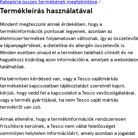
Kategória összes termékének megtekintése
Termékleírás használatával
Mindent megteszünk annak érdekében, hogy a
termékinformációk pontosak legyenek, azonban az
élelmiszertermékek folyamatosan változnak, így az összetevők
a tápanyagértékek, a dietetikai és allergén összetevők is.
Minden esetben olvasd el a terméken található címkét és ne
hagyatkozz kizárólag azon információkra, amelyek a weboldalo
találhatóak.
Ha bármilyen kérdésed van, vagy a Tesco sajátmárkás
termékekkel kapcsolatban tájékoztatást szeretnél kapni,
kérjük, hogy vedd fel a kapcsolatot a Tesco vevőszolgálatával,
vagy a termék gyártójával, ha nem Tesco saját márkás
termékről van szó.
Annak ellenére, hogy a termékinformációk rendszeresen
frissítésre kerülnek, a Tesco nem vállal felelősséget
semmilyen helytelen információért, amely azonban a jogaidat