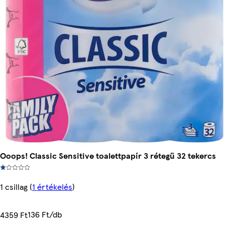
Ooops! Classic Sensitive toalettpapír 3 rétegű 32 tekercs
1 csillag
(
1 értékelés
)
136 Ft/db
4359 Ft