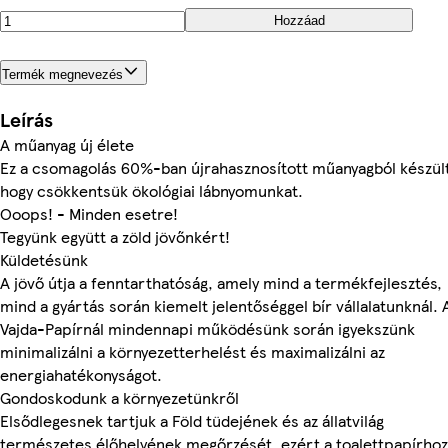
Hozzáad
Termék megnevezés
Leírás
A műanyag új élete
Ez a csomagolás 60%-ban újrahasznosított műanyagból készül
hogy csökkentsük ökológiai lábnyomunkat.
Ooops! - Minden esetre!
Tegyünk együtt a zöld jövőnkért!
Küldetésünk
A jövő útja a fenntarthatóság, amely mind a termékfejlesztés,
mind a gyártás során kiemelt jelentőséggel bír vállalatunknál. 
Vajda-Papírnál mindennapi működésünk során igyekszünk
minimalizálni a környezetterhelést és maximalizálni az
energiahatékonyságot.
Gondoskodunk a környezetünkről
Elsődlegesnek tartjuk a Föld tüdejének és az állatvilág
természetes élőhelyének megőrzését, ezért a toalettpapírhoz