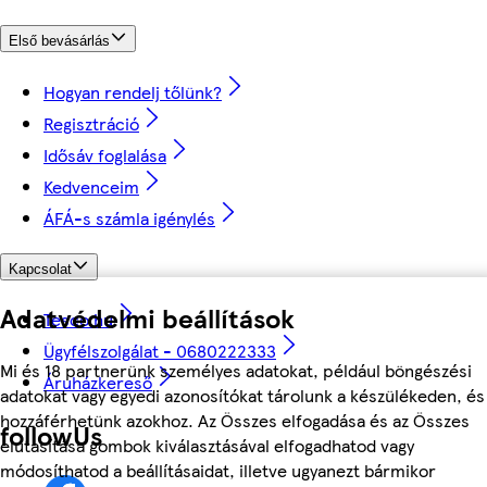
Első bevásárlás
Hogyan rendelj tőlünk?
Regisztráció
Idősáv foglalása
Kedvenceim
ÁFÁ-s számla igénylés
Kapcsolat
Adatvédelmi beállítások
Tesco.hu
Ügyfélszolgálat - 0680222333
Mi és 18 partnerünk személyes adatokat, például böngészési
Áruházkereső
adatokat vagy egyedi azonosítókat tárolunk a készülékeden, és
hozzáférhetünk azokhoz. Az Összes elfogadása és az Összes
followUs
elutasítása gombok kiválasztásával elfogadhatod vagy
módosíthatod a beállításaidat, illetve ugyanezt bármikor