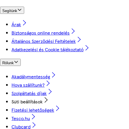
Segítünk
Árak
Biztonságos online rendelés
Általános Szerződési Feltételek
Adatkezelési és Cookie tájékoztató
Rólunk
Akadálymentesség
Hova szállítunk?
Szolgáltatás díjak
Süti beállítások
Fizetési lehetőségek
Tesco.hu
Clubcard