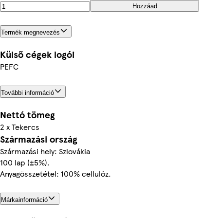
Hozzáad
Termék megnevezés
Külső cégek logói
PEFC
További információ
Nettó tömeg
2 x Tekercs
Származási ország
Származási hely: Szlovákia
100 lap (±5%).
Anyagösszetétel: 100% cellulóz.
Márkainformáció