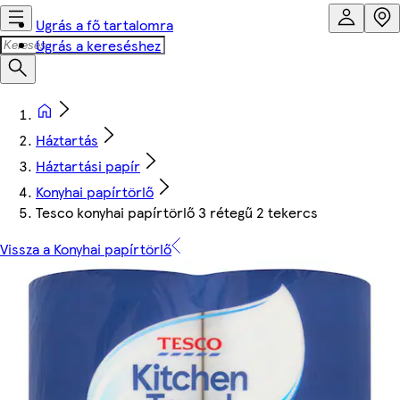
Ugrás a fő tartalomra
Ugrás a kereséshez
Háztartás
Háztartási papír
Konyhai papírtörlő
Tesco konyhai papírtörlő 3 rétegű 2 tekercs
Vissza a Konyhai papírtörlő