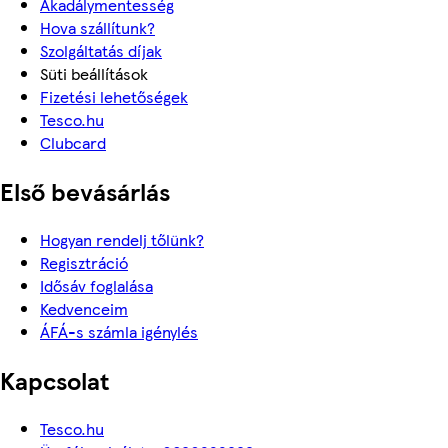
Akadálymentesség
Hova szállítunk?
Szolgáltatás díjak
Süti beállítások
Fizetési lehetőségek
Tesco.hu
Clubcard
Első bevásárlás
Hogyan rendelj tőlünk?
Regisztráció
Idősáv foglalása
Kedvenceim
ÁFÁ-s számla igénylés
Kapcsolat
Tesco.hu