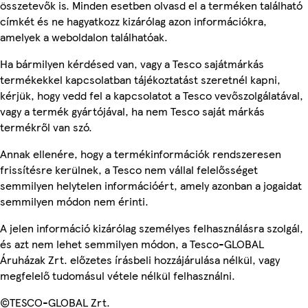
összetevők is. Minden esetben olvasd el a terméken található
címkét és ne hagyatkozz kizárólag azon információkra,
amelyek a weboldalon találhatóak.
Ha bármilyen kérdésed van, vagy a Tesco sajátmárkás
termékekkel kapcsolatban tájékoztatást szeretnél kapni,
kérjük, hogy vedd fel a kapcsolatot a Tesco vevőszolgálatával,
vagy a termék gyártójával, ha nem Tesco saját márkás
termékről van szó.
Annak ellenére, hogy a termékinformációk rendszeresen
frissítésre kerülnek, a Tesco nem vállal felelősséget
semmilyen helytelen információért, amely azonban a jogaidat
semmilyen módon nem érinti.
A jelen információ kizárólag személyes felhasználásra szolgál,
és azt nem lehet semmilyen módon, a Tesco-GLOBAL
Áruházak Zrt. előzetes írásbeli hozzájárulása nélkül, vagy
megfelelő tudomásul vétele nélkül felhasználni.
©TESCO-GLOBAL Zrt.