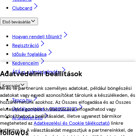
Clubcard
Első bevásárlás
Hogyan rendelj tőlünk?
Regisztráció
Idősáv foglalása
Kedvenceim
Adatvédelmi beállítások
ÁFÁ-s számla igénylés
Kapcsolat
Mi és 18 partnerünk személyes adatokat, például böngészési
adatokat vagy egyedi azonosítókat tárolunk a készülékeden, és
Tesco.hu
hozzáférhetünk azokhoz. Az Összes elfogadása és az Összes
Ügyfélszolgálat - 0680222333
elutasítása gombok kiválasztásával elfogadhatod vagy
módosíthatod a beállításaidat, illetve ugyanezt bármikor
Áruházkereső
megteheted az
Adatkezelési és Cookie tájékoztató
linkre
kattintva is. A választásaidat megosztjuk a partnereinkkel, de
followUs