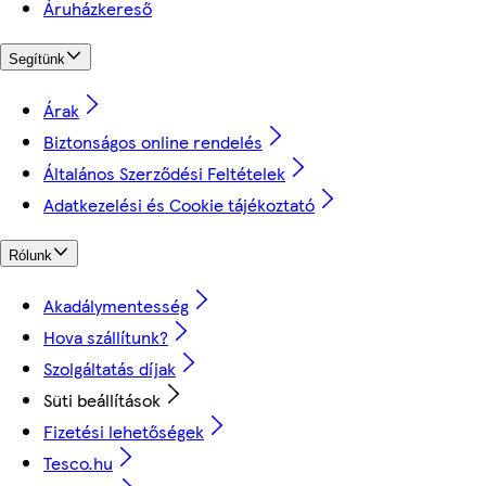
Áruházkereső
Segítünk
Árak
Biztonságos online rendelés
Általános Szerződési Feltételek
Adatkezelési és Cookie tájékoztató
Rólunk
Akadálymentesség
Hova szállítunk?
Szolgáltatás díjak
Süti beállítások
Fizetési lehetőségek
Tesco.hu