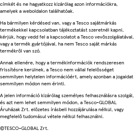
címkét és ne hagyatkozz kizárólag azon információkra,
amelyek a weboldalon találhatóak.
Ha bármilyen kérdésed van, vagy a Tesco sajátmárkás
termékekkel kapcsolatban tájékoztatást szeretnél kapni,
kérjük, hogy vedd fel a kapcsolatot a Tesco vevőszolgálatával,
vagy a termék gyártójával, ha nem Tesco saját márkás
termékről van szó.
Annak ellenére, hogy a termékinformációk rendszeresen
frissítésre kerülnek, a Tesco nem vállal felelősséget
semmilyen helytelen információért, amely azonban a jogaidat
semmilyen módon nem érinti.
A jelen információ kizárólag személyes felhasználásra szolgál,
és azt nem lehet semmilyen módon, a Tesco-GLOBAL
Áruházak Zrt. előzetes írásbeli hozzájárulása nélkül, vagy
megfelelő tudomásul vétele nélkül felhasználni.
©TESCO-GLOBAL Zrt.