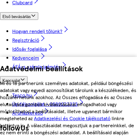
Clubcard
Első bevásárlás
Hogyan rendelj tőlünk?
Regisztráció
Idősáv foglalása
Kedvenceim
Adatvédelmi beállítások
ÁFÁ-s számla igénylés
Kapcsolat
Mi és 18 partnerünk személyes adatokat, például böngészési
adatokat vagy egyedi azonosítókat tárolunk a készülékeden, és
Tesco.hu
hozzáférhetünk azokhoz. Az Összes elfogadása és az Összes
Ügyfélszolgálat - 0680222333
elutasítása gombok kiválasztásával elfogadhatod vagy
módosíthatod a beállításaidat, illetve ugyanezt bármikor
Áruházkereső
megteheted az
Adatkezelési és Cookie tájékoztató
linkre
kattintva is. A választásaidat megosztjuk a partnereinkkel, de
followUs
ez nem érinti a böngészési adataidat. A beállításaid alapján