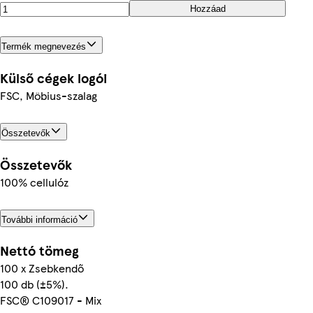
Hozzáad
Termék megnevezés
Külső cégek logói
FSC, Möbius-szalag
Összetevők
Összetevők
100% cellulóz
További információ
Nettó tömeg
100 x Zsebkendő
100 db (±5%).
FSC® C109017 - Mix