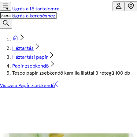
Ugrás a fő tartalomra
Ugrás a kereséshez
Háztartás
Háztartási papír
Papír zsebkendő
Tesco papír zsebkendő kamilla illattal 3 rétegű 100 db
Vissza a Papír zsebkendő