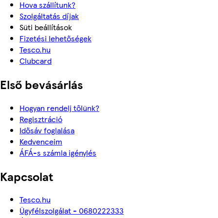
Hova szállítunk?
Szolgáltatás díjak
Süti beállítások
Fizetési lehetőségek
Tesco.hu
Clubcard
Első bevásárlás
Hogyan rendelj tőlünk?
Regisztráció
Idősáv foglalása
Kedvenceim
ÁFÁ-s számla igénylés
Kapcsolat
Tesco.hu
Ügyfélszolgálat - 0680222333