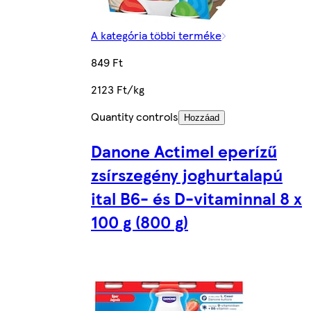
A kategória többi terméke
849 Ft
2123 Ft/kg
Quantity controls
Hozzáad
Danone Actimel eperízű
zsírszegény joghurtalapú
ital B6- és D-vitaminnal 8 x
100 g (800 g)