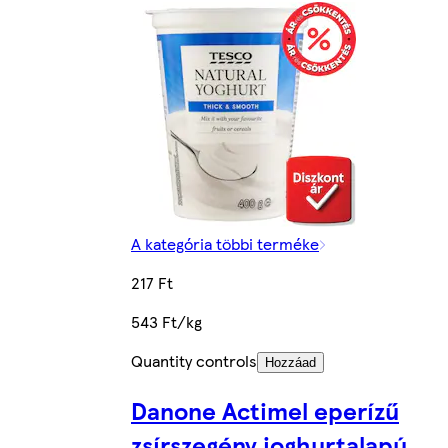
A kategória többi terméke
217 Ft
543 Ft/kg
Quantity controls
Hozzáad
Danone Actimel eperízű
zsírszegény joghurtalapú