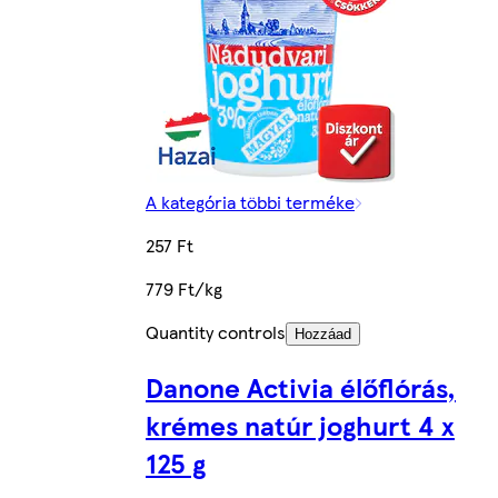
A kategória többi terméke
257 Ft
779 Ft/kg
Quantity controls
Hozzáad
Danone Activia élőflórás,
krémes natúr joghurt 4 x
125 g