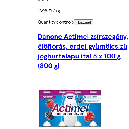
1398 Ft/kg
Quantity controls
Hozzáad
Danone Actimel zsírszegény,
élőflórás, erdei gyümölcsízű
joghurtalapú ital 8 x 100 g
(800 g)