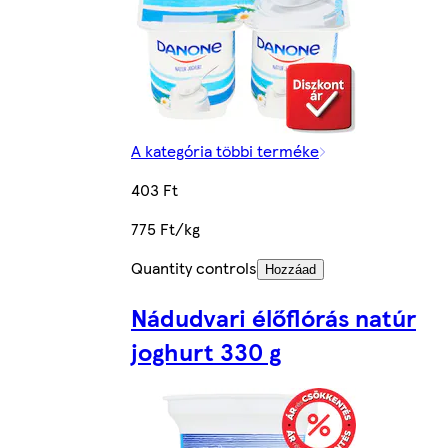
A kategória többi terméke
403 Ft
775 Ft/kg
Quantity controls
Hozzáad
Nádudvari élőflórás natúr
joghurt 330 g