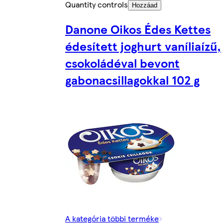
Quantity controls
Hozzáad
Danone Oikos Édes Kettes
édesített joghurt vaníliaízű,
csokoládéval bevont
gabonacsillagokkal 102 g
A kategória többi terméke