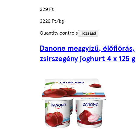
329 Ft
3226 Ft/kg
Quantity controls
Hozzáad
Danone meggyízű, élőflórás,
zsírszegény joghurt 4 x 125 g