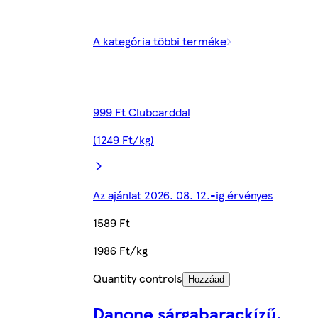
A kategória többi terméke
999 Ft Clubcarddal
(1249 Ft/kg)
Az ajánlat 2026. 08. 12.-ig érvényes
1589 Ft
1986 Ft/kg
Quantity controls
Hozzáad
Danone sárgabarackízű,