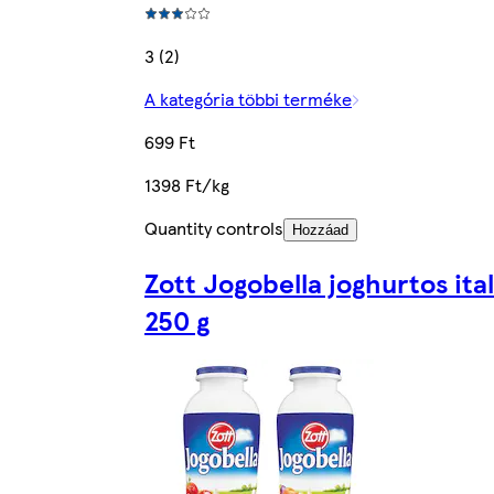
3 (2)
A kategória többi terméke
699 Ft
1398 Ft/kg
Quantity controls
Hozzáad
Zott Jogobella joghurtos ital
250 g