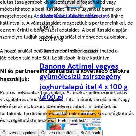
elutasítása gombok kiválasztásával elfogadhatod vagy
módosíthatod a beállításaidat, illetve ugyanezt bármikor
A kategória többi terméke
megteheted az
Adatkezelési és Cookie tájékoztató
linkre
kattintva is. A választásaidat megosztjuk a partnereinkkel, de
849 Ft
ez nem érinti a böngészési adataidat. A beállításaid alapján
személyre tudjuk szabni a vásárlási élményedet az oldalon.
2123 Ft/kg
A hozzájárulási beállításokat bármikor módosíthatod a
Quantity controls
Hozzáad
láblécben található Süti beállítások linkre kattintva.
Danone Actimel vegyes
Mi és partnereink adataidat a következő célokra
gyümölcsízű zsírszegény
használjuk:
joghurtalapú ital 4 x 100 g
Pontos helyadatok használata. Az eszköz jellemzőinek aktív
(400 g)
vizsgálata azonosítás céljából. Információk tárolása és/vagy
elérése az eszközön. Személyre szabott hirdetések és
tartalmak, hirdetések és tartalmak mérése, közönségkutatás
és szolgáltatásfejlesztés.
Partnereink listája
Összes elfogadása
Összes elutasítása
Beállítások