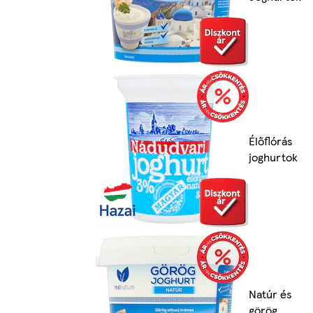
Élőflórás
joghurtok
Natúr és
görög