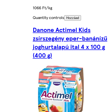
1066 Ft/kg
Quantity controls
Hozzáad
Danone Actimel Kids
zsírszegény eper-banánízű
joghurtalapú ital 4 x 100 g
(400 g)