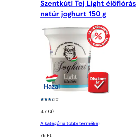
Szentkúti Tej Light élőflórás
natúr joghurt 150 g
3.7 (3)
A kategória többi terméke
76 Ft