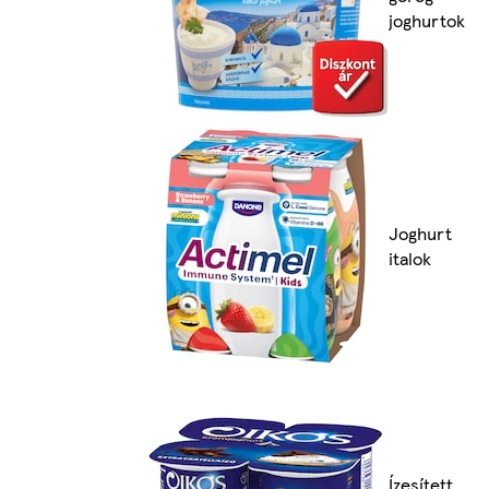
joghurtok
Joghurt
italok
Ízesített