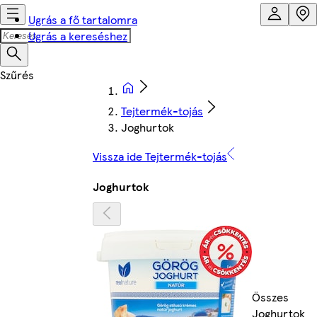
Ugrás a fő tartalomra
Ugrás a kereséshez
Tejtermék-tojás
Joghurtok
Vissza ide Tejtermék-tojás
Joghurtok
Összes
Joghurtok