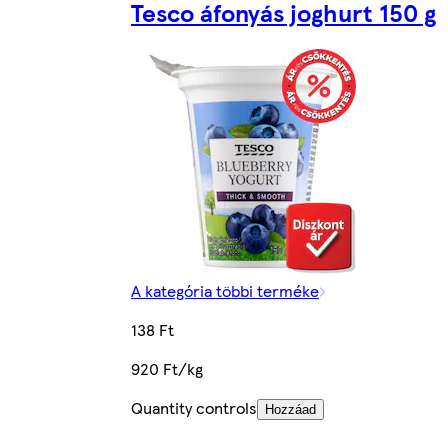
Tesco áfonyás joghurt 150 g
A kategória többi terméke
138 Ft
920 Ft/kg
Quantity controls
Hozzáad