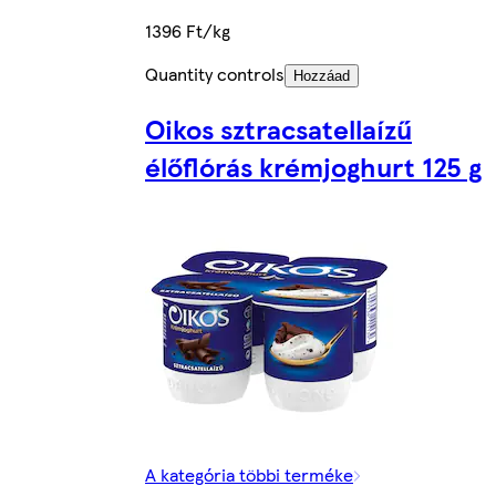
1396 Ft/kg
Quantity controls
Hozzáad
Oikos sztracsatellaízű
élőflórás krémjoghurt 125 g
A kategória többi terméke