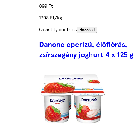
899 Ft
1798 Ft/kg
Quantity controls
Hozzáad
Danone eperízű, élőflórás,
zsírszegény joghurt 4 x 125 g