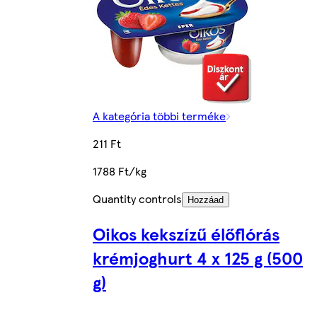
A kategória többi terméke
211 Ft
1788 Ft/kg
Quantity controls
Hozzáad
Oikos kekszízű élőflórás
krémjoghurt 4 x 125 g (500
g)