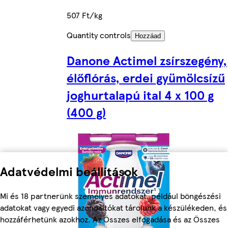
507 Ft/kg
Quantity controls
Hozzáad
Danone Actimel zsírszegény,
élőflórás, erdei gyümölcsízű
joghurtalapú ital 4 x 100 g
(400 g)
Adatvédelmi beállítások
Mi és 18 partnerünk személyes adatokat, például böngészési
adatokat vagy egyedi azonosítókat tárolunk a készülékeden, és
hozzáférhetünk azokhoz. Az Összes elfogadása és az Összes