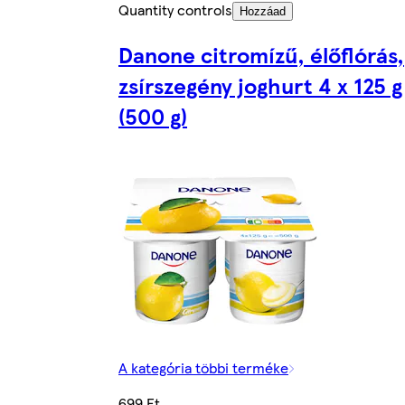
Quantity controls
Hozzáad
Danone citromízű, élőflórás,
zsírszegény joghurt 4 x 125 g
(500 g)
A kategória többi terméke
699 Ft