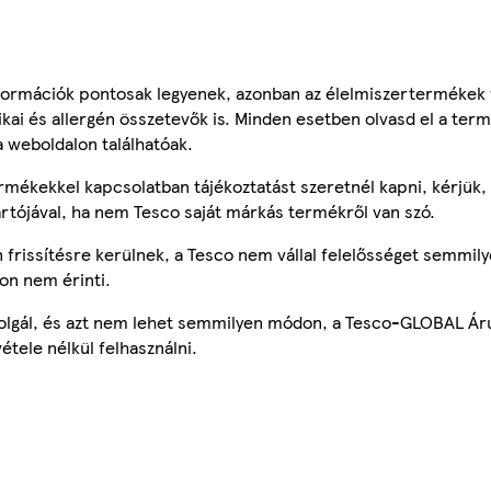
ormációk pontosak legyenek, azonban az élelmiszertermékek
tikai és allergén összetevők is. Minden esetben olvasd el a ter
a weboldalon találhatóak.
mékekkel kapcsolatban tájékoztatást szeretnél kapni, kérjük, 
ártójával, ha nem Tesco saját márkás termékről van szó.
frissítésre kerülnek, a Tesco nem vállal felelősséget semmily
on nem érinti.
szolgál, és azt nem lehet semmilyen módon, a Tesco-GLOBAL Ár
étele nélkül felhasználni.