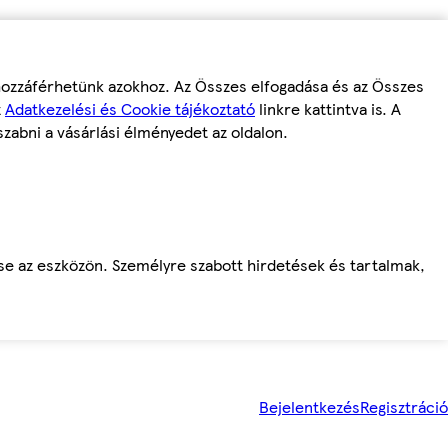
 hozzáférhetünk azokhoz. Az Összes elfogadása és az Összes
z
Adatkezelési és Cookie tájékoztató
linkre kattintva is. A
szabni a vásárlási élményedet az oldalon.
ése az eszközön. Személyre szabott hirdetések és tartalmak,
Bejelentkezés
Regisztráció