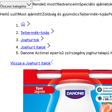
Rendelj most!
Kedvenceim
Speciális ajánlato
Összes kategória
Helló suli!
Most ajánlott!
Zöldség és gyümölcs
Tejtermék-tojás
P
Tejtermék-tojás
Joghurtok
Joghurt italok
Danone Actimel eperízű zsírszegény joghurtalapú it
Vissza a Joghurt italok