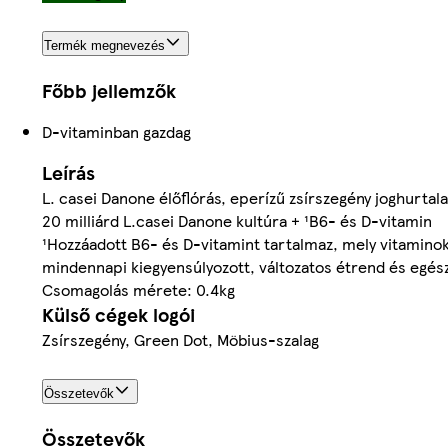
Termék megnevezés
Főbb jellemzők
D-vitaminban gazdag
Leírás
L. casei Danone élőflórás, eperízű zsírszegény joghurtala
20 milliárd L.casei Danone kultúra + ¹B6- és D-vitamin
¹Hozzáadott B6- és D-vitamint tartalmaz, mely vitamin
mindennapi kiegyensúlyozott, változatos étrend és egé
Csomagolás mérete: 0.4kg
Külső cégek logói
Zsírszegény, Green Dot, Möbius-szalag
Összetevők
Összetevők