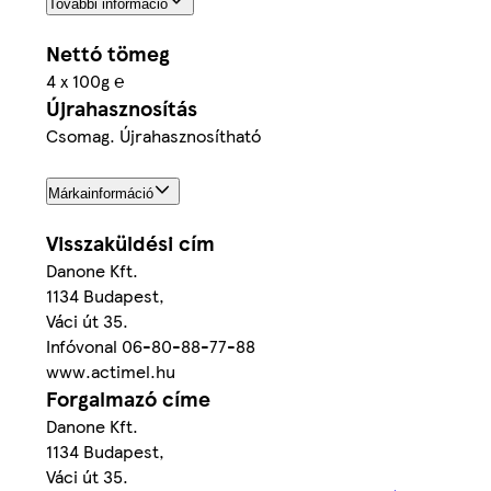
További információ
Nettó tömeg
4 x 100g ℮
Újrahasznosítás
Csomag. Újrahasznosítható
Márkainformáció
Visszaküldési cím
Danone Kft.
1134 Budapest,
Váci út 35.
Infóvonal 06-80-88-77-88
www.actimel.hu
Forgalmazó címe
Danone Kft.
1134 Budapest,
Váci út 35.