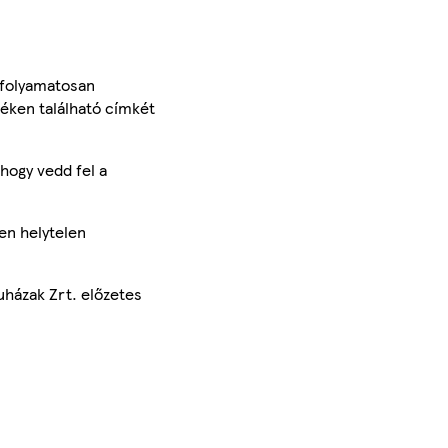
 folyamatosan
méken található címkét
hogy vedd fel a
en helytelen
uházak Zrt. előzetes