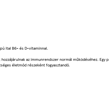
pú ital B6- és D-vitaminnal.
ok hozzájárulnak az immunrendszer normál működéséhez. Egy p
szséges életmód részeként fogyasztandó.