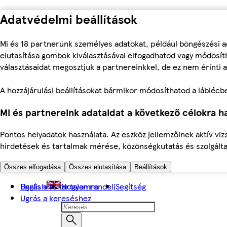
Adatvédelmi beállítások
Mi és 18 partnerünk személyes adatokat, például böngészési a
elutasítása gombok kiválasztásával elfogadhatod vagy módosíth
választásaidat megosztjuk a partnereinkkel, de ez nem érinti a
A hozzájárulási beállításokat bármikor módosíthatod a láblécben 
Mi és partnereink adataidat a következő célokra ha
Pontos helyadatok használata. Az eszköz jellemzőinek aktív viz
hirdetések és tartalmak mérése, közönségkutatás és szolgálta
Összes elfogadása
Összes elutasítása
Beállítások
Ugrás a fő tartalomra
English
Hogyan rendelj
Segítség
Ugrás a kereséshez