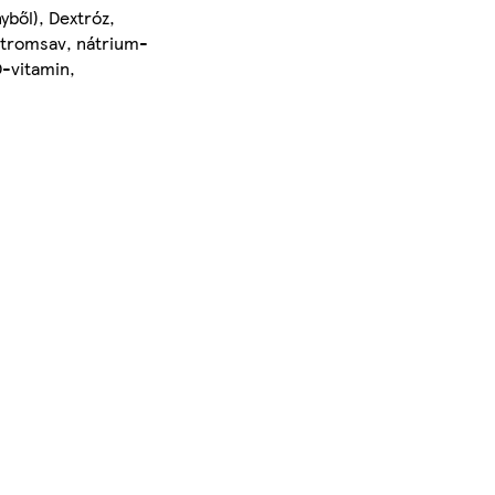
yből), Dextróz,
itromsav, nátrium-
D-vitamin,