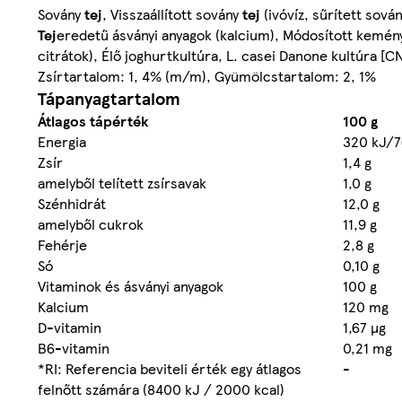
Sovány
tej
, Visszaállított sovány
tej
(ivóvíz, sűrített sová
Tej
eredetű ásványi anyagok (kalcium), Módosított kemén
citrátok), Élő joghurtkultúra, L. casei Danone kultúra [C
Zsírtartalom: 1, 4% (m/m), Gyümölcstartalom: 2, 1%
Tápanyagtartalom
Átlagos tápérték
100 g
Energia
320 kJ/7
Zsír
1,4 g
amelyből telített zsírsavak
1,0 g
Szénhidrát
12,0 g
amelyből cukrok
11,9 g
Fehérje
2,8 g
Só
0,10 g
Vitaminok és ásványi anyagok
100 g
Kalcium
120 mg
D-vitamin
1,67 µg
B6-vitamin
0,21 mg
*RI: Referencia beviteli érték egy átlagos
-
felnőtt számára (8400 kJ / 2000 kcal)