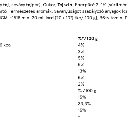
ny
tej
, sovány
tej
por), Cukor,
Tejszín
, Eperpüré 2, 1% (sűrítmén
yítő, Természetes aromák, Savanyúságot szabályozó anyagok (c
NCM I-1518 min. 20 milliárd (20 x 10⁹) tke/ 100 g], B6-vitamin, 
%*/100 g
6 kcal
4%
2%
5%
5%
13%
6%
2%
% /100 g
15%
33,3%
15%
-