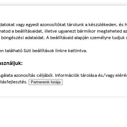
datokat vagy egyedi azonosítókat tárolunk a készülékeden, és
atod a beállításaidat, illetve ugyanezt bármikor megteheted a
 böngészési adataidat. A beállításaid alapján személyre tudjuk 
található Süti beállítások linkre kattintva.
sználjuk:
sgálata azonosítás céljából. Információk tárolása és/vagy elér
tásfejlesztés.
Partnereink listája