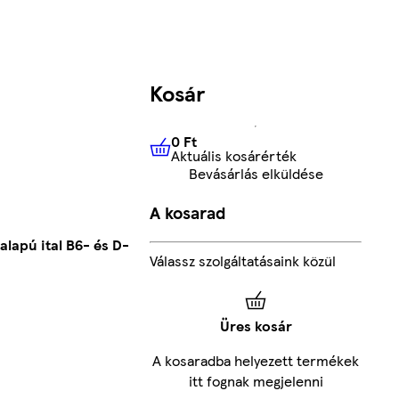
Kosár
0 Ft
Aktuális kosárérték
0 Ft
Aktuális kosárérték
Bevásárlás elküldése
A kosarad
lapú ital B6- és D-
Válassz szolgáltatásaink közül
Üres kosár
A kosaradba helyezett termékek
itt fognak megjelenni