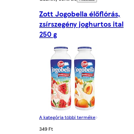
Zott Jogobella élőflórás,
zsírszegény joghurtos ital
250 g
A kategória többi terméke
349 Ft