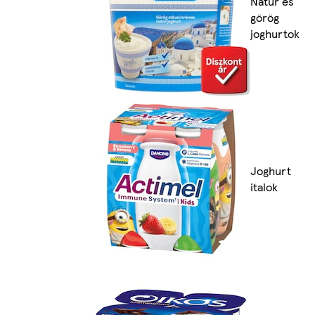
Natúr és
görög
joghurtok
Joghurt
italok