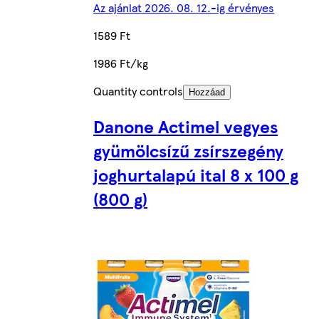
Az ajánlat 2026. 08. 12.-ig érvényes
1589 Ft
1986 Ft/kg
Quantity controls
Hozzáad
Danone Actimel vegyes
gyümölcsízű zsírszegény
joghurtalapú ital 8 x 100 g
(800 g)