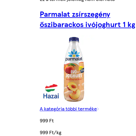
Parmalat zsírszegény
őszibarackos ivójoghurt 1 kg
A kategória többi terméke
999 Ft
999 Ft/kg