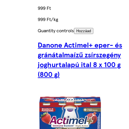
999 Ft
999 Ft/kg
Quantity controls
Hozzáad
Danone Actimel+ eper- és
gránátalmaízű zsírszegény
joghurtalapú ital 8 x 100 g
(800 g)