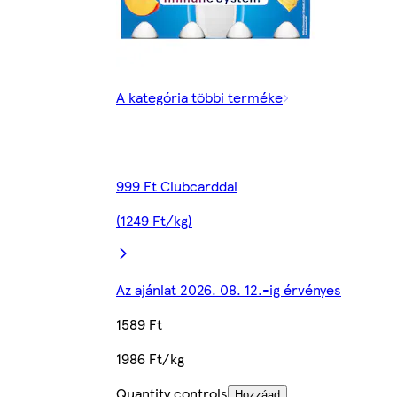
A kategória többi terméke
999 Ft Clubcarddal
(1249 Ft/kg)
Az ajánlat 2026. 08. 12.-ig érvényes
1589 Ft
1986 Ft/kg
Quantity controls
Hozzáad