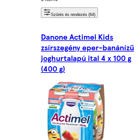
Szűrés és rendezés (64)
Danone Actimel Kids
zsírszegény eper-banánízű
joghurtalapú ital 4 x 100 g
(400 g)