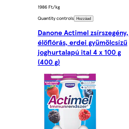
1986 Ft/kg
Quantity controls
Hozzáad
Danone Actimel zsírszegény,
élőflórás, erdei gyümölcsízű
joghurtalapú ital 4 x 100 g
(400 g)