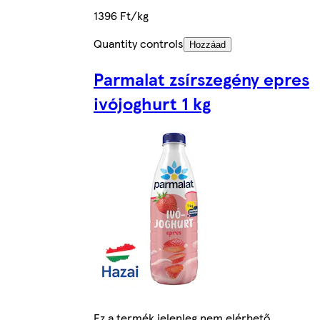
1396 Ft/kg
Quantity controls
Hozzáad
Parmalat zsírszegény epres
ivójoghurt 1 kg
Ez a termék jelenleg nem elérhető