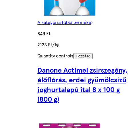
A kategória többi terméke
849 Ft
2123 Ft/kg
Quantity controls
Hozzáad
Danone Actimel zsírszegény,
élőflórás, erdei gyümölcsízű
joghurtalapú ital 8 x 100 g
(800 g)