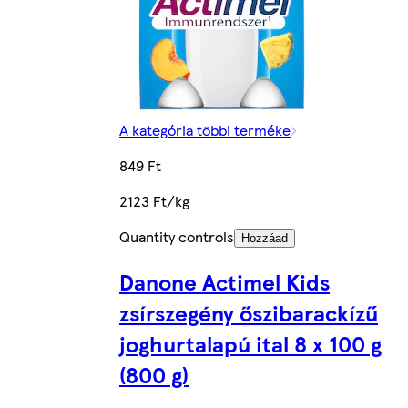
A kategória többi terméke
849 Ft
2123 Ft/kg
Quantity controls
Hozzáad
Danone Actimel Kids
zsírszegény őszibarackízű
joghurtalapú ital 8 x 100 g
(800 g)