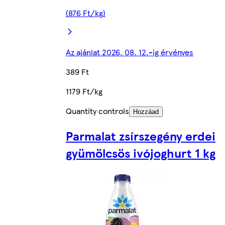
(876 Ft/kg)
Az ajánlat 2026. 08. 12.-ig érvényes
389 Ft
1179 Ft/kg
Quantity controls
Hozzáad
Parmalat zsírszegény erdei
gyümölcsös ivójoghurt 1 kg