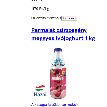
1179 Ft/kg
Quantity controls
Hozzáad
Parmalat zsírszegény
meggyes ivójoghurt 1 kg
A kategória többi terméke