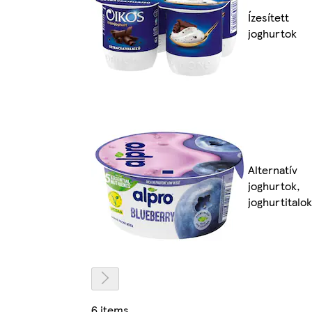
Ízesített
joghurtok
Alternatív
joghurtok,
joghurtitalok
6 items