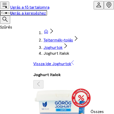
Ugrás a fő tartalomra
Ugrás a kereséshez
Tejtermék-tojás
Joghurtok
Joghurt italok
Vissza ide Joghurtok
Joghurt italok
Összes