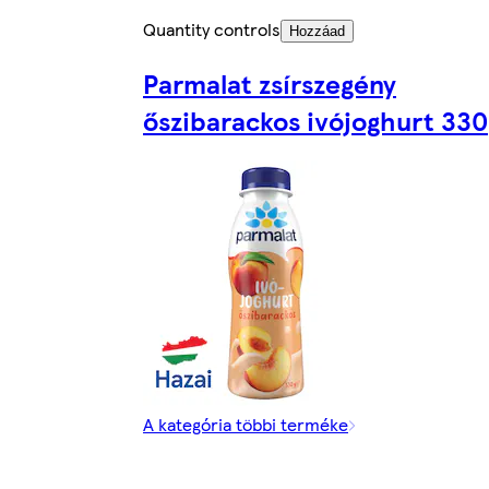
Quantity controls
Hozzáad
Parmalat zsírszegény
őszibarackos ivójoghurt 330
A kategória többi terméke