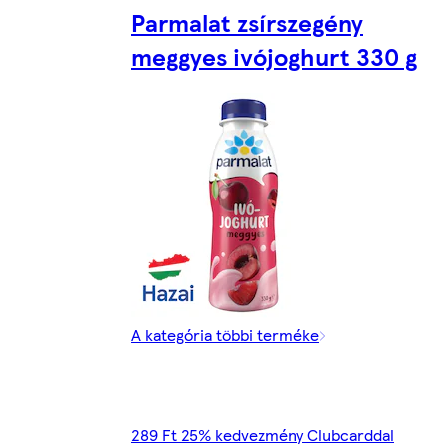
Parmalat zsírszegény
meggyes ivójoghurt 330 g
A kategória többi terméke
289 Ft 25% kedvezmény Clubcarddal