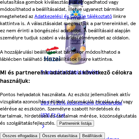
elutasítása gombok kiválasztásával elfogadhatod vagy
módosíthatod a beállításaidat, illetve ugyanezt bármikor
megteheted az
Adatkezelési és Cookie tájékoztató
linkre
kattintva is. A választásaidat megosztjuk a partnereinkkel, de
ez nem érinti a böngészési adataidat. A beállításaid alapján
személyre tudjuk szabni a vásárlási élményedet az oldalon.
A hozzájárulási beállításokat bármikor módosíthatod a
láblécben található Süti beállítások linkre kattintva.
A kategória többi terméke
Mi és partnereink adataidat a következő célokra
használjuk:
Pontos helyadatok használata. Az eszköz jellemzőinek aktív
vizsgálata azonosítás céljából. Információk tárolása és/vagy
289 Ft 25% kedvezmény Clubcarddal
elérése az eszközön. Személyre szabott hirdetések és
(876 Ft/kg)
tartalmak, hirdetések és tartalmak mérése, közönségkutatás
és szolgáltatásfejlesztés.
Partnereink listája
Összes elfogadása
Összes elutasítása
Beállítások
Az ajánlat 2026. 08. 12.-ig érvényes