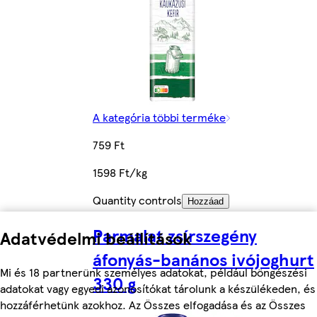
A kategória többi terméke
759 Ft
1598 Ft/kg
Quantity controls
Hozzáad
Parmalat zsírszegény
Adatvédelmi beállítások
áfonyás-banános ivójoghurt
Mi és 18 partnerünk személyes adatokat, például böngészési
330 g
adatokat vagy egyedi azonosítókat tárolunk a készülékeden, és
hozzáférhetünk azokhoz. Az Összes elfogadása és az Összes