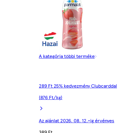
A kategória többi terméke
289 Ft 25% kedvezmény Clubcarddal
(876 Ft/kg)
Az ajánlat 2026. 08. 12.-ig érvényes
389 Ft