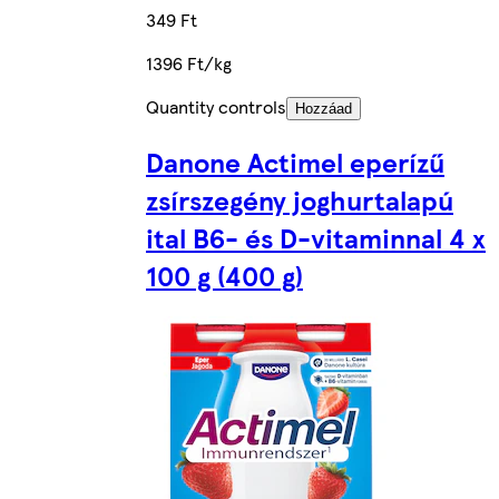
349 Ft
1396 Ft/kg
Quantity controls
Hozzáad
Danone Actimel eperízű
zsírszegény joghurtalapú
ital B6- és D-vitaminnal 4 x
100 g (400 g)