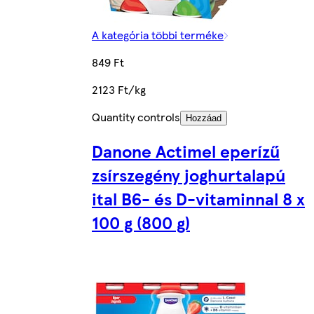
A kategória többi terméke
849 Ft
2123 Ft/kg
Quantity controls
Hozzáad
Danone Actimel eperízű
zsírszegény joghurtalapú
ital B6- és D-vitaminnal 8 x
100 g (800 g)