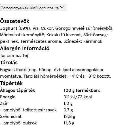
Görögdinnye-kakukkfű joghurtos ital
Összetevők
Joghurt
(69%), Víz, Cukor, Görögdinnyelé sűrítményből,
Módosított keményítő, Kakukkfű kivonat, Sűrítőanyag:
pektinek, Természetes aroma, Színezék: kárminok
Allergén információ
Tartalmaz: Tej
Tárolás
Fogyasztható (nap, hónap, év): lásd a csomagoláson
nyomtatva. Tárolási hőmérséklet: +4°C és +8°C között.
Tápérték
Átlagos tápérték
100 g termékben:
Energia
311 kJ/73 kcal
Zsír
1,0 g
- amelyből telített zsírsavak
0,7 g
Szénhidrát
12,8 g
- amelyből cukrok
11,8 g