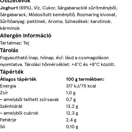
Összetevők
Joghurt
(69%), Víz, Cukor, Sárgabaracklé sűrítményből,
Sárgabarack, Módosított keményítő, Rozmaring kivonat,
Sűrítőanyag: pektinek, Aroma, Színezékek: karotinok,
kárminok
Allergén információ
Tartalmaz: Tej
Tárolás
Fogyasztható (nap, hónap, év): lásd a csomagoláson
nyomtatva. Tárolási hőmérséklet: +4°C és +8°C között.
Tápérték
Átlagos tápérték
100 g termékben:
Energia
317 kJ/75 kcal
Zsír
1,0 g
- amelyből telített zsírsavak
0,7 g
Szénhidrát
13,2 g
- amelyből cukrok
12,3 g
Fehérje
2,4 g
Só
0,10 g