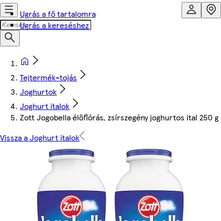
Ugrás a fő tartalomra
Ugrás a kereséshez
Tejtermék-tojás
Joghurtok
Joghurt italok
Zott Jogobella élőflórás, zsírszegény joghurtos ital 250 g
Vissza a Joghurt italok