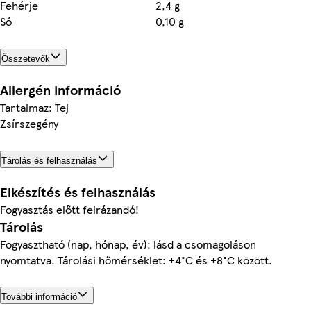
Fehérje
2,4 g
Só
0,10 g
Összetevők
Allergén információ
Tartalmaz: Tej
Zsírszegény
Tárolás és felhasználás
Elkészítés és felhasználás
Fogyasztás előtt felrázandó!
Tárolás
Fogyasztható (nap, hónap, év): lásd a csomagoláson
nyomtatva. Tárolási hőmérséklet: +4°C és +8°C között.
További információ