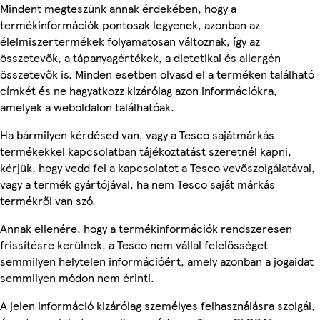
Mindent megteszünk annak érdekében, hogy a
termékinformációk pontosak legyenek, azonban az
élelmiszertermékek folyamatosan változnak, így az
összetevők, a tápanyagértékek, a dietetikai és allergén
összetevők is. Minden esetben olvasd el a terméken található
címkét és ne hagyatkozz kizárólag azon információkra,
amelyek a weboldalon találhatóak.
Ha bármilyen kérdésed van, vagy a Tesco sajátmárkás
termékekkel kapcsolatban tájékoztatást szeretnél kapni,
kérjük, hogy vedd fel a kapcsolatot a Tesco vevőszolgálatával,
vagy a termék gyártójával, ha nem Tesco saját márkás
termékről van szó.
Annak ellenére, hogy a termékinformációk rendszeresen
frissítésre kerülnek, a Tesco nem vállal felelősséget
semmilyen helytelen információért, amely azonban a jogaidat
semmilyen módon nem érinti.
A jelen információ kizárólag személyes felhasználásra szolgál,