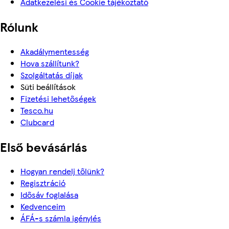
Adatkezelési és Cookie tájékoztató
Rólunk
Akadálymentesség
Hova szállítunk?
Szolgáltatás díjak
Süti beállítások
Fizetési lehetőségek
Tesco.hu
Clubcard
Első bevásárlás
Hogyan rendelj tőlünk?
Regisztráció
Idősáv foglalása
Kedvenceim
ÁFÁ-s számla igénylés