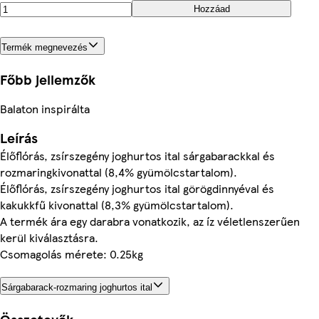
Hozzáad
Termék megnevezés
Főbb jellemzők
Balaton inspirálta
Leírás
Élőflórás, zsírszegény joghurtos ital sárgabarackkal és
rozmaringkivonattal (8,4% gyümölcstartalom).
Élőflórás, zsírszegény joghurtos ital görögdinnyéval és
kakukkfű kivonattal (8,3% gyümölcstartalom).
A termék ára egy darabra vonatkozik, az íz véletlenszerűen
kerül kiválasztásra.
Csomagolás mérete: 0.25kg
Sárgabarack-rozmaring joghurtos ital