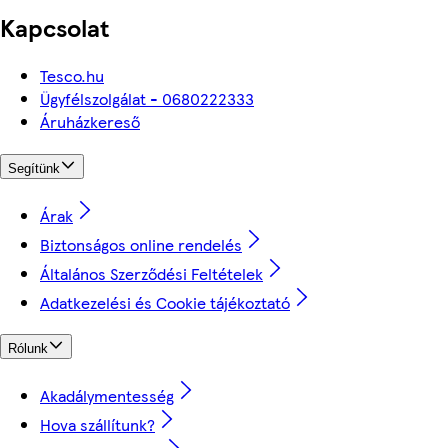
Kapcsolat
Tesco.hu
Ügyfélszolgálat - 0680222333
Áruházkereső
Segítünk
Árak
Biztonságos online rendelés
Általános Szerződési Feltételek
Adatkezelési és Cookie tájékoztató
Rólunk
Akadálymentesség
Hova szállítunk?