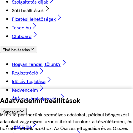
Szolgáltatás díjak
Süti beállítások
Fizetési lehetőségek
Tesco.hu
Clubcard
Első bevásárlás
Hogyan rendelj tőlünk?
Regisztráció
Idősáv foglalása
Kedvenceim
ÁFÁ-s számla igénylés
Adatvédelmi beállítások
Kapcsolat
Mi és 18 partnerünk személyes adatokat, például böngészési
adatokat vagy egyedi azonosítókat tárolunk a készülékeden, és
Tesco.hu
hozzáférhetünk azokhoz. Az Összes elfogadása és az Összes