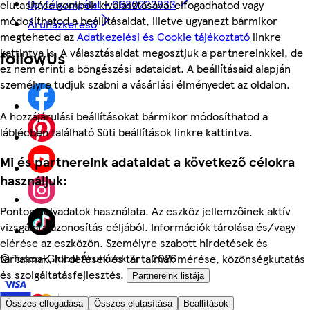
Ügyfélszolgálat - 0680222333
elutasítása gombok kiválasztásával elfogadhatod vagy
módosíthatod a beállításaidat, illetve ugyanezt bármikor
Áruházkereső
megteheted az
Adatkezelési és Cookie tájékoztató
linkre
kattintva is. A választásaidat megosztjuk a partnereinkkel, de
followUs
ez nem érinti a böngészési adataidat. A beállításaid alapján
személyre tudjuk szabni a vásárlási élményedet az oldalon.
A hozzájárulási beállításokat bármikor módosíthatod a
láblécben található Süti beállítások linkre kattintva.
Mi és partnereink adataidat a következő célokra
használjuk:
Pontos helyadatok használata. Az eszköz jellemzőinek aktív
vizsgálata azonosítás céljából. Információk tárolása és/vagy
elérése az eszközön. Személyre szabott hirdetések és
©
Tesco-Global Áruházak Zrt. 2026
tartalmak, hirdetések és tartalmak mérése, közönségkutatás
és szolgáltatásfejlesztés.
Partnereink listája
Összes elfogadása
Összes elutasítása
Beállítások