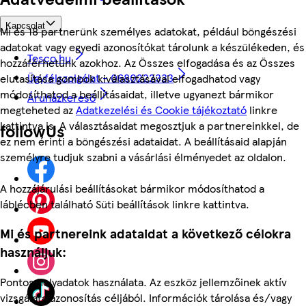
Kapcsolat
Mi és 18 partnerünk személyes adatokat, például böngészési
adatokat vagy egyedi azonosítókat tárolunk a készülékeden, és
Tesco.hu
hozzáférhetünk azokhoz. Az Összes elfogadása és az Összes
Ügyfélszolgálat - 0680222333
elutasítása gombok kiválasztásával elfogadhatod vagy
módosíthatod a beállításaidat, illetve ugyanezt bármikor
Áruházkereső
megteheted az
Adatkezelési és Cookie tájékoztató
linkre
kattintva is. A választásaidat megosztjuk a partnereinkkel, de
followUs
ez nem érinti a böngészési adataidat. A beállításaid alapján
személyre tudjuk szabni a vásárlási élményedet az oldalon.
A hozzájárulási beállításokat bármikor módosíthatod a
láblécben található Süti beállítások linkre kattintva.
Mi és partnereink adataidat a következő célokra
használjuk:
Pontos helyadatok használata. Az eszköz jellemzőinek aktív
vizsgálata azonosítás céljából. Információk tárolása és/vagy