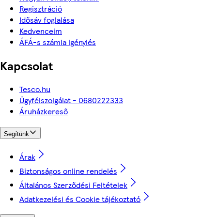
Regisztráció
Idősáv foglalása
Kedvenceim
ÁFÁ-s számla igénylés
Kapcsolat
Tesco.hu
Ügyfélszolgálat - 0680222333
Áruházkereső
Segítünk
Árak
Biztonságos online rendelés
Általános Szerződési Feltételek
Adatkezelési és Cookie tájékoztató