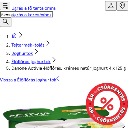
Ugrás a fő tartalomra
Ugrás a kereséshez
Tejtermék-tojás
Joghurtok
Élőflórás joghurtok
Danone Activia élőflórás, krémes natúr joghurt 4 x 125 g
Vissza a Élőflórás joghurtok