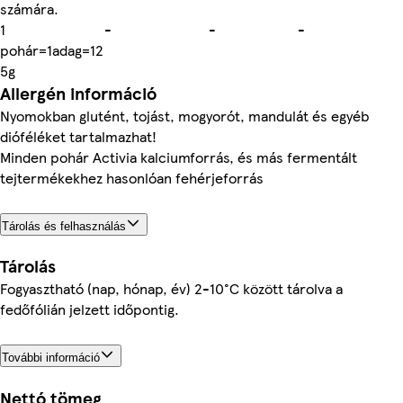
számára.
1
-
-
-
pohár=1adag=12
5g
Allergén információ
Nyomokban glutént, tojást, mogyorót, mandulát és egyéb
dióféléket tartalmazhat!
Minden pohár Activia kalciumforrás, és más fermentált
tejtermékekhez hasonlóan fehérjeforrás
Tárolás és felhasználás
Tárolás
Fogyasztható (nap, hónap, év) 2-10°C között tárolva a
fedőfólián jelzett időpontig.
További információ
Nettó tömeg