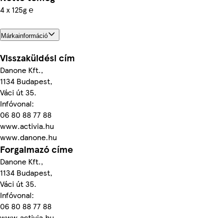
4 x 125g ℮
Márkainformáció
Visszaküldési cím
Danone Kft.,
1134 Budapest,
Váci út 35.
Infóvonal:
06 80 88 77 88
www.activia.hu
www.danone.hu
Forgalmazó címe
Danone Kft.,
1134 Budapest,
Váci út 35.
Infóvonal:
06 80 88 77 88
www.activia.hu