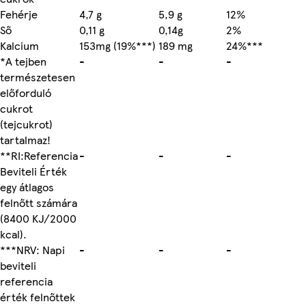
Fehérje
4,7 g
5,9 g
12%
Ső
0,11 g
0,14g
2%
Kalcium
153mg (19%***)
189 mg
24%***
*A tejben
-
-
-
természetesen
előforduló
cukrot
(tejcukrot)
tartalmaz!
**RI:Referencia
-
-
-
Beviteli Érték
egy átlagos
felnőtt számára
(8400 KJ/2000
kcal).
***NRV: Napi
-
-
-
beviteli
referencia
érték felnőttek