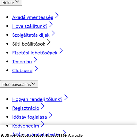
Rólunk
Akadálymentesség
Hova szállítunk?
Szolgáltatás díjak
Süti beállítások
Fizetési lehetőségek
Tesco.hu
Clubcard
Első bevásárlás
Hogyan rendelj tőlünk?
Regisztráció
Idősáv foglalása
Kedvenceim
ÁFÁ-s számla igénylés
Adatvédelmi beállítások