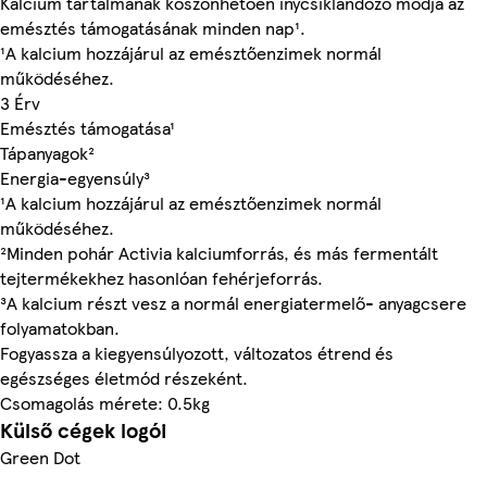
Kalcium tartalmának köszönhetően ínycsiklandozó módja az
emésztés támogatásának minden nap¹.
¹A kalcium hozzájárul az emésztőenzimek normál
működéséhez.
3 Érv
Emésztés támogatása¹
Tápanyagok²
Energia-egyensúly³
¹A kalcium hozzájárul az emésztőenzimek normál
működéséhez.
²Minden pohár Activia kalciumforrás, és más fermentált
tejtermékekhez hasonlóan fehérjeforrás.
³A kalcium részt vesz a normál energiatermelő- anyagcsere
folyamatokban.
Fogyassza a kiegyensúlyozott, változatos étrend és
egészséges életmód részeként.
Csomagolás mérete: 0.5kg
Külső cégek logói
Green Dot