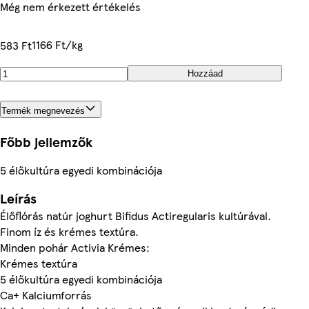
Még nem érkezett értékelés
1166 Ft/kg
583 Ft
Hozzáad
Termék megnevezés
Főbb jellemzők
5 élőkultúra egyedi kombinációja
Leírás
Élőflórás natúr joghurt Bifidus Actiregularis kultúrával.
Finom íz és krémes textúra.
Minden pohár Activia Krémes:
Krémes textúra
5 élőkultúra egyedi kombinációja
Ca+ Kalciumforrás