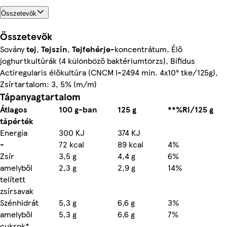
Összetevők
Összetevők
Sovány
tej
,
Tejszín
,
Tejfehérje
-koncentrátum, Élő
joghurtkultúrák (4 különböző baktériumtörzs), Bifidus
Actiregularis élőkultúra (CNCM I-2494 min. 4x10⁹ tke/125g),
Zsírtartalom: 3, 5% (m/m)
Tápanyagtartalom
Átlagos
100 g-ban
125 g
**%RI/125 g
tápérték
Energia
300 KJ
374 KJ
-
72 kcal
89 kcal
4%
Zsír
3,5 g
4,4 g
6%
amelyből
2,3 g
2,9 g
14%
telített
zsírsavak
Szénhidrát
5,3 g
6,6 g
3%
amelyből
5,3 g
6,6 g
7%
cukrok*