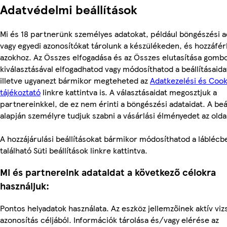
Adatvédelmi beállítások
Mi és 18 partnerünk személyes adatokat, például böngészési a
vagy egyedi azonosítókat tárolunk a készülékeden, és hozzáfé
azokhoz. Az Összes elfogadása és az Összes elutasítása gomb
kiválasztásával elfogadhatod vagy módosíthatod a beállításaida
illetve ugyanezt bármikor megteheted az
Adatkezelési és Cook
tájékoztató
linkre kattintva is. A választásaidat megosztjuk a
partnereinkkel, de ez nem érinti a böngészési adataidat. A beál
alapján személyre tudjuk szabni a vásárlási élményedet az olda
A hozzájárulási beállításokat bármikor módosíthatod a láblécb
található Süti beállítások linkre kattintva.
Mi és partnereink adataidat a következő célokra
használjuk:
Pontos helyadatok használata. Az eszköz jellemzőinek aktív viz
azonosítás céljából. Információk tárolása és/vagy elérése az