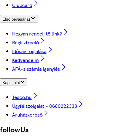
Clubcard
Első bevásárlás
Hogyan rendelj tőlünk?
Regisztráció
Idősáv foglalása
Kedvenceim
ÁFÁ-s számla igénylés
Kapcsolat
Tesco.hu
Ügyfélszolgálat - 0680222333
Áruházkereső
followUs