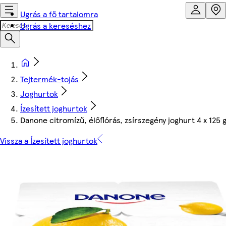
Ugrás a fő tartalomra
Ugrás a kereséshez
Tejtermék-tojás
Joghurtok
Ízesített joghurtok
Danone citromízű, élőflórás, zsírszegény joghurt 4 x 125 g
Vissza a Ízesített joghurtok