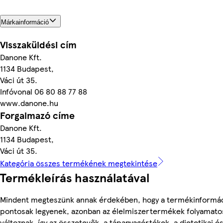
Márkainformáció
Visszaküldési cím
Danone Kft.
1134 Budapest,
Váci út 35.
Infóvonal 06 80 88 77 88
www.danone.hu
Forgalmazó címe
Danone Kft.
1134 Budapest,
Váci út 35.
Kategória összes termékének megtekintése
Termékleírás használatával
Mindent megteszünk annak érdekében, hogy a termékinformá
pontosak legyenek, azonban az élelmiszertermékek folyamato
változnak, így az összetevők, a tápanyagértékek, a dietetikai é