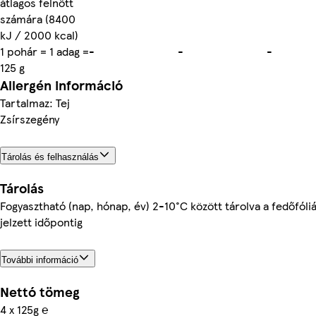
átlagos felnőtt
számára (8400
kJ / 2000 kcal)
1 pohár = 1 adag =
-
-
-
125 g
Allergén információ
Tartalmaz: Tej
Zsírszegény
Tárolás és felhasználás
Tárolás
Fogyasztható (nap, hónap, év) 2-10°C között tárolva a fedőfóli
jelzett időpontig
További információ
Nettó tömeg
4 x 125g ℮