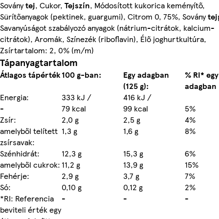
Sovány
tej
, Cukor,
Tejszín
, Módosított kukorica keményítő,
Sürítőanyagok (pektinek, guargumi), Citrom 0, 75%, Sovány
tej
Savanyúságot szabályozó anyagok (nátrium-citrátok, kalcium-
citrátok), Aromák, Színezék (riboflavin), Élő joghurtkultúra,
Zsírtartalom: 2, 0% (m/m)
Tápanyagtartalom
Átlagos tápérték
100 g-ban:
Egy adagban
% RI* egy
(125 g):
adagban (
Energia:
333 kJ /
416 kJ /
-
79 kcal
99 kcal
5%
Zsír:
2,0 g
2,5 g
4%
amelyből telített
1,3 g
1,6 g
8%
zsírsavak:
Szénhidrát:
12,3 g
15,3 g
6%
amelyből cukrok:
11,2 g
13,9 g
15%
Fehérje:
2,9 g
3,7 g
7%
Só:
0,10 g
0,12 g
2%
*RI: Referencia
-
-
-
beviteli érték egy