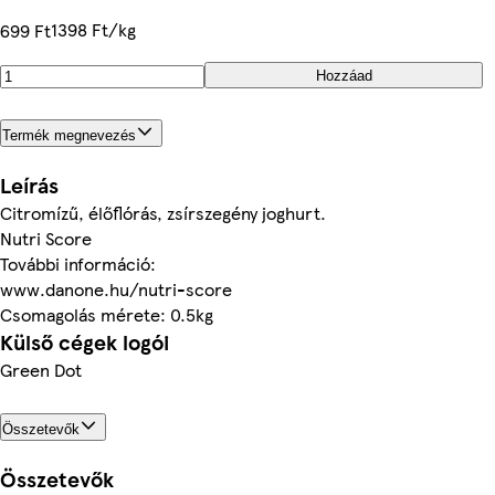
1398 Ft/kg
699 Ft
Hozzáad
Termék megnevezés
Leírás
Citromízű, élőflórás, zsírszegény joghurt.
Nutri Score
További információ:
www.danone.hu/nutri-score
Csomagolás mérete: 0.5kg
Külső cégek logói
Green Dot
Összetevők
Összetevők