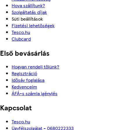
Hova szállítunk?
Szolgáltatás díjak
Süti beállítások
Fizetési lehetőségek
Tesco.hu
Clubcard
Első bevásárlás
Hogyan rendelj tőlünk?
Regisztráció
Idősáv foglalása
Kedvenceim
ÁFÁ-s számla igénylés
Kapcsolat
Tesco.hu
Ügyfélszolgálat - 0680222333