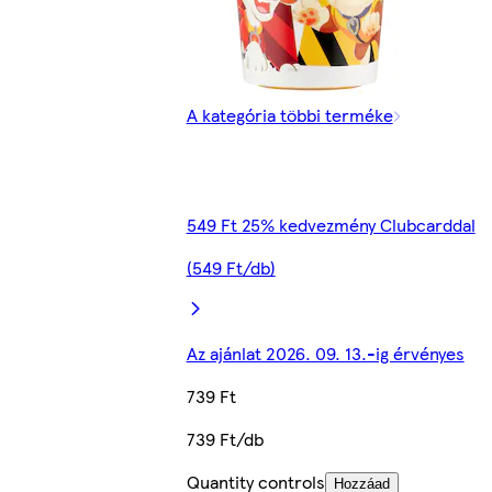
A kategória többi terméke
549 Ft 25% kedvezmény Clubcarddal
(549 Ft/db)
Az ajánlat 2026. 09. 13.-ig érvényes
739 Ft
739 Ft/db
Quantity controls
Hozzáad