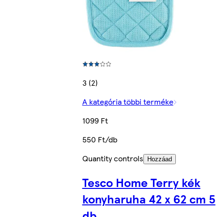
3 (2)
A kategória többi terméke
1099 Ft
550 Ft/db
Quantity controls
Hozzáad
Tesco Home Terry kék
konyharuha 42 x 62 cm 5
db