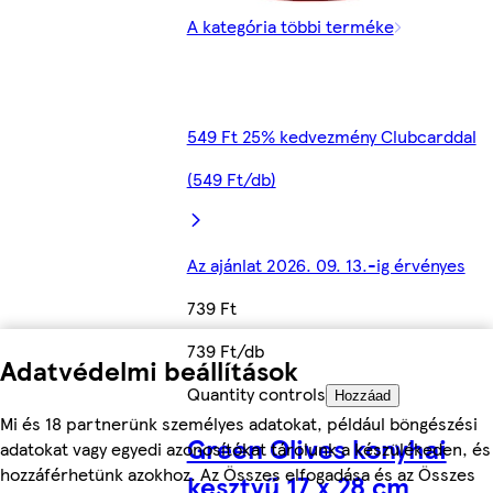
A kategória többi terméke
549 Ft 25% kedvezmény Clubcarddal
(549 Ft/db)
Az ajánlat 2026. 09. 13.-ig érvényes
739 Ft
739 Ft/db
Adatvédelmi beállítások
Quantity controls
Hozzáad
Mi és 18 partnerünk személyes adatokat, például böngészési
Green Olives konyhai
adatokat vagy egyedi azonosítókat tárolunk a készülékeden, és
hozzáférhetünk azokhoz. Az Összes elfogadása és az Összes
kesztyű 17 x 28 cm