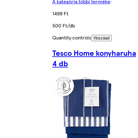
A kategória többi terméke
1499 Ft
500 Ft/db
Quantity controls
Hozzáad
Tesco Home konyharuha
4 db