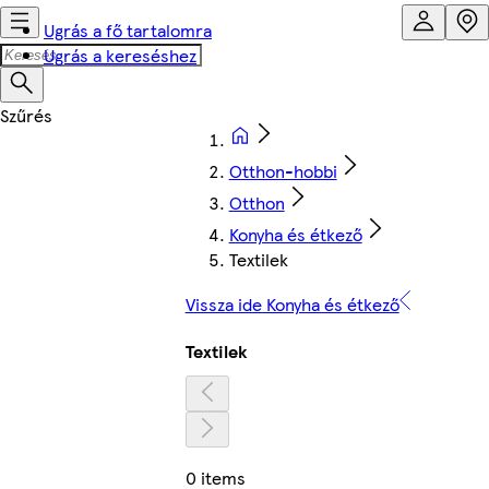
Ugrás a fő tartalomra
Ugrás a kereséshez
Otthon-hobbi
Otthon
Konyha és étkező
Textilek
Vissza ide Konyha és étkező
Textilek
0 items