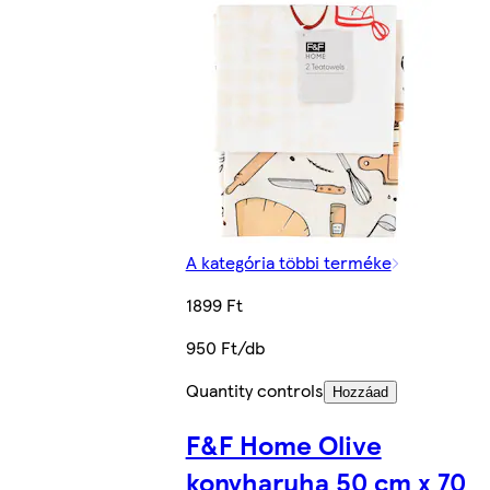
A kategória többi terméke
1899 Ft
950 Ft/db
Quantity controls
Hozzáad
F&F Home Olive
konyharuha 50 cm x 70