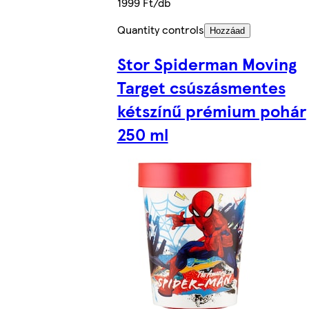
1999 Ft/db
Quantity controls
Hozzáad
Stor Spiderman Moving
Target csúszásmentes
kétszínű prémium pohár
250 ml