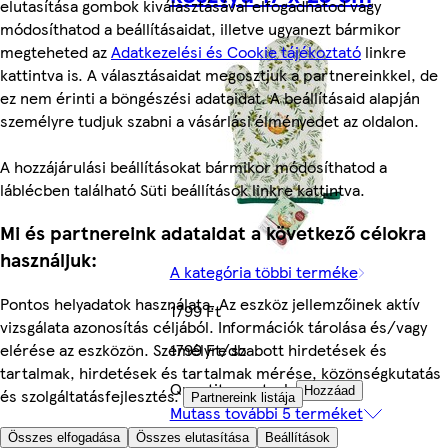
elutasítása gombok kiválasztásával elfogadhatod vagy
módosíthatod a beállításaidat, illetve ugyanezt bármikor
megteheted az
Adatkezelési és Cookie tájékoztató
linkre
kattintva is. A választásaidat megosztjuk a partnereinkkel, de
ez nem érinti a böngészési adataidat. A beállításaid alapján
személyre tudjuk szabni a vásárlási élményedet az oldalon.
A hozzájárulási beállításokat bármikor módosíthatod a
láblécben található Süti beállítások linkre kattintva.
Mi és partnereink adataidat a következő célokra
használjuk:
A kategória többi terméke
Pontos helyadatok használata. Az eszköz jellemzőinek aktív
1799 Ft
vizsgálata azonosítás céljából. Információk tárolása és/vagy
elérése az eszközön. Személyre szabott hirdetések és
1799 Ft/db
tartalmak, hirdetések és tartalmak mérése, közönségkutatás
Quantity controls
Hozzáad
és szolgáltatásfejlesztés.
Partnereink listája
Mutass további 5 terméket
Összes elfogadása
Összes elutasítása
Beállítások