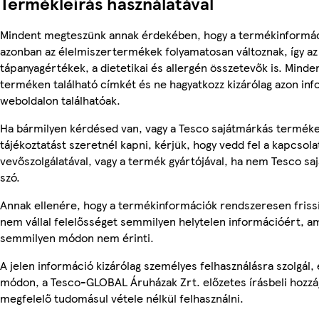
Termékleírás használatával
Mindent megteszünk annak érdekében, hogy a termékinformác
azonban az élelmiszertermékek folyamatosan változnak, így az
tápanyagértékek, a dietetikai és allergén összetevők is. Minde
terméken található címkét és ne hagyatkozz kizárólag azon in
weboldalon találhatóak.
Ha bármilyen kérdésed van, vagy a Tesco sajátmárkás termék
tájékoztatást szeretnél kapni, kérjük, hogy vedd fel a kapcsola
vevőszolgálatával, vagy a termék gyártójával, ha nem Tesco sa
szó.
Annak ellenére, hogy a termékinformációk rendszeresen frissí
nem vállal felelősséget semmilyen helytelen információért, am
semmilyen módon nem érinti.
A jelen információ kizárólag személyes felhasználásra szolgál
módon, a Tesco-GLOBAL Áruházak Zrt. előzetes írásbeli hozzáj
megfelelő tudomásul vétele nélkül felhasználni.