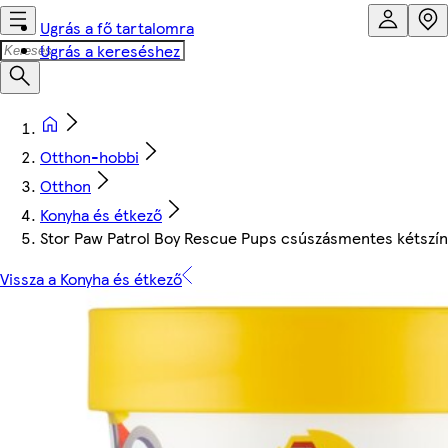
Ugrás a fő tartalomra
Ugrás a kereséshez
Otthon-hobbi
Otthon
Konyha és étkező
Stor Paw Patrol Boy Rescue Pups csúszásmentes kétsz
Vissza a Konyha és étkező