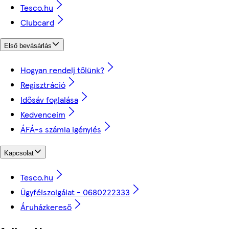
Tesco.hu
Clubcard
Első bevásárlás
Hogyan rendelj tőlünk?
Regisztráció
Idősáv foglalása
Kedvenceim
ÁFÁ-s számla igénylés
Kapcsolat
Tesco.hu
Ügyfélszolgálat - 0680222333
Áruházkereső