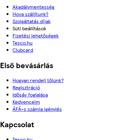
Akadálymentesség
Hova szállítunk?
Szolgáltatás díjak
Süti beállítások
Fizetési lehetőségek
Tesco.hu
Clubcard
Első bevásárlás
Hogyan rendelj tőlünk?
Regisztráció
Idősáv foglalása
Kedvenceim
ÁFÁ-s számla igénylés
Kapcsolat
Tesco.hu