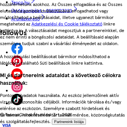
Tesco.hu
hozzáférhetünk azokhoz. Az Összes elfogadása és az Összes
Ügyfélszolgálat - 0680222333
elutasítása gombok kiválasztásával elfogadhatod vagy
módosíthatod a beállításaidat, illetve ugyanezt bármikor
Áruházkereső
megteheted az
Adatkezelési és Cookie tájékoztató
linkre
kattintva is. A választásaidat megosztjuk a partnereinkkel, de
followUs
ez nem érinti a böngészési adataidat. A beállításaid alapján
személyre tudjuk szabni a vásárlási élményedet az oldalon.
A hozzájárulási beállításokat bármikor módosíthatod a
láblécben található Süti beállítások linkre kattintva.
Mi és partnereink adataidat a következő célokra
használjuk:
Pontos helyadatok használata. Az eszköz jellemzőinek aktív
vizsgálata azonosítás céljából. Információk tárolása és/vagy
elérése az eszközön. Személyre szabott hirdetések és
©
Tesco-Global Áruházak Zrt. 2026
tartalmak, hirdetések és tartalmak mérése, közönségkutatás
és szolgáltatásfejlesztés.
Partnereink listája