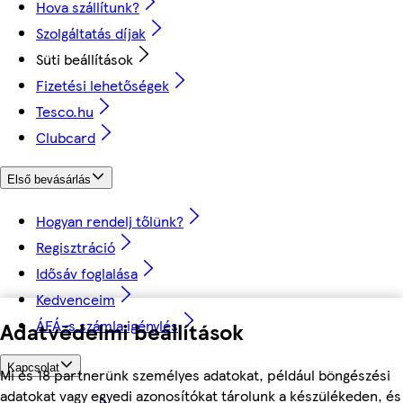
Hova szállítunk?
Szolgáltatás díjak
Süti beállítások
Fizetési lehetőségek
Tesco.hu
Clubcard
Első bevásárlás
Hogyan rendelj tőlünk?
Regisztráció
Idősáv foglalása
Kedvenceim
ÁFÁ-s számla igénylés
Adatvédelmi beállítások
Kapcsolat
Mi és 18 partnerünk személyes adatokat, például böngészési
adatokat vagy egyedi azonosítókat tárolunk a készülékeden, és