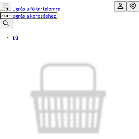
Ugrás a fő tartalomra
Ugrás a kereséshez