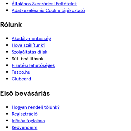
Általános Szerződési Feltételek
Adatkezelési és Cookie tájékoztató
Rólunk
Akadálymentesség
Hova szállítunk?
Szolgáltatás díjak
Süti beállítások
Fizetési lehetőségek
Tesco.hu
Clubcard
Első bevásárlás
Hogyan rendelj tőlünk?
Regisztráció
Idősáv foglalása
Kedvenceim