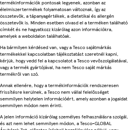
termékinformációk pontosak legyenek, azonban az
élelmiszertermékek folyamatosan változnak, így az
összetevők, a tápanyagértékek, a dietetikai és allergén
összetevők is. Minden esetben olvasd el a terméken található
címkét és ne hagyatkozz kizárólag azon információkra,
amelyek a weboldalon találhatóak.
Ha bármilyen kérdésed van, vagy a Tesco sajátmárkás
termékekkel kapcsolatban tájékoztatást szeretnél kapni,
kérjük, hogy vedd fel a kapcsolatot a Tesco vevőszolgálatával,
vagy a termék gyártójával, ha nem Tesco saját márkás
termékről van szó.
Annak ellenére, hogy a termékinformációk rendszeresen
frissítésre kerülnek, a Tesco nem vállal felelősséget
semmilyen helytelen információért, amely azonban a jogaidat
semmilyen módon nem érinti.
A jelen információ kizárólag személyes felhasználásra szolgál,
és azt nem lehet semmilyen módon, a Tesco-GLOBAL
Áruházak Zrt. előzetes írásbeli hozzájárulása nélkül, vagy