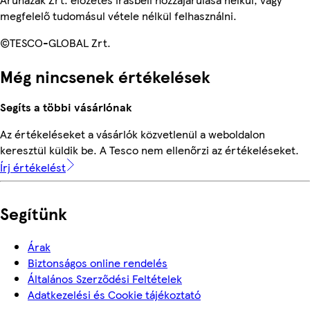
megfelelő tudomásul vétele nélkül felhasználni.
©TESCO-GLOBAL Zrt.
Még nincsenek értékelések
Segíts a többi vásárlónak
Az értékeléseket a vásárlók közvetlenül a weboldalon
keresztül küldik be. A Tesco nem ellenőrzi az értékeléseket.
Írj értékelést
Segítünk
Árak
Biztonságos online rendelés
Általános Szerződési Feltételek
Adatkezelési és Cookie tájékoztató