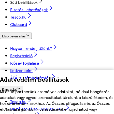
Süti beállítások
Fizetési lehetőségek
Tesco.hu
Clubcard
Első bevásárlás
Hogyan rendelj tőlünk?
Regisztráció
Idősáv foglalása
Kedvenceim
Adatvédelmi beállítások
ÁFÁ-s számla igénylés
Kapcsolat
Mi és 18 partnerünk személyes adatokat, például böngészési
adatokat vagy egyedi azonosítókat tárolunk a készülékeden, és
Tesco.hu
hozzáférhetünk azokhoz. Az Összes elfogadása és az Összes
Ügyfélszolgálat - 0680222333
elutasítása gombok kiválasztásával elfogadhatod vagy