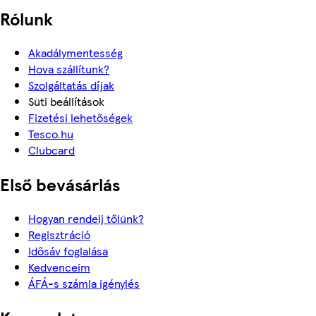
Rólunk
Akadálymentesség
Hova szállítunk?
Szolgáltatás díjak
Süti beállítások
Fizetési lehetőségek
Tesco.hu
Clubcard
Első bevásárlás
Hogyan rendelj tőlünk?
Regisztráció
Idősáv foglalása
Kedvenceim
ÁFÁ-s számla igénylés