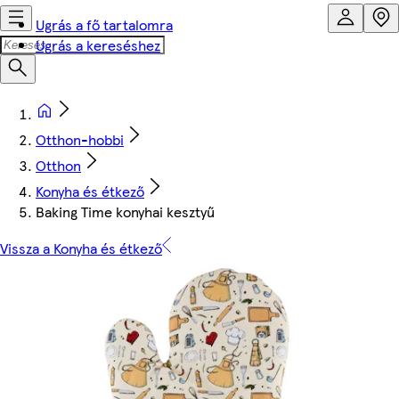
Ugrás a fő tartalomra
Ugrás a kereséshez
Otthon-hobbi
Otthon
Konyha és étkező
Baking Time konyhai kesztyű
Vissza a Konyha és étkező