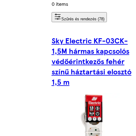
0 items
Szűrés és rendezés (78)
Sky Electric KF-03CK-
1,5M hármas kapcsolós
védőérintkezős fehér
színű háztartási elosztó
1,5 m