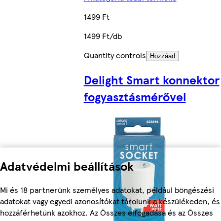
1499 Ft
1499 Ft/db
Quantity controls
Hozzáad
Delight Smart konnektor
fogyasztásmérővel
Adatvédelmi beállítások
Mi és 18 partnerünk személyes adatokat, például böngészési
adatokat vagy egyedi azonosítókat tárolunk a készülékeden, és
hozzáférhetünk azokhoz. Az Összes elfogadása és az Összes