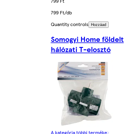
799 Ft
799 Ft/db
Quantity controls
Hozzáad
Somogyi Home földelt
hálózati T-elosztó
A kategória többi terméke