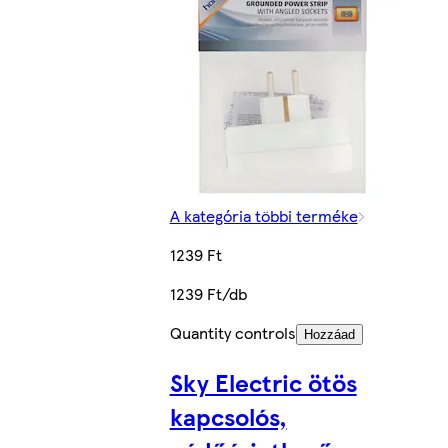
A kategória többi terméke
1239 Ft
1239 Ft/db
Quantity controls
Hozzáad
Sky Electric ötös
kapcsolós,