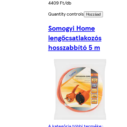
4409 Ft/db
Quantity controls
Hozzáad
Somogyi Home
lengőcsatlakozós
hosszabbító 5 m
A kategória többi terméke