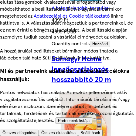
elutasítása gombok kiválasztásával elfogadhatod vagy
A kategória többi terméke
módosíthatod a beállításaidat, illetve ugyanezt bármikor
megteheted az
Adatkezelési és Cookie tájékoztató
linkre
4999 Ft
kattintva is. A választásaidat megosztjuk a partnereinkkel, de
ez nem érinti a böngészési adataidat. A beállításaid alapján
4999 Ft/db
személyre tudjuk szabni a vásárlási élményedet az oldalon.
Quantity controls
Hozzáad
A hozzájárulási beállításokat bármikor módosíthatod a
Somogyi Home
láblécben található Süti beállítások linkre kattintva.
lengőcsatlakozós
Mi és partnereink adataidat a következő célokra
hosszabbító 20 m
használjuk:
Pontos helyadatok használata. Az eszköz jellemzőinek aktív
vizsgálata azonosítás céljából. Információk tárolása és/vagy
elérése az eszközön. Személyre szabott hirdetések és
tartalmak, hirdetések és tartalmak mérése, közönségkutatás
és szolgáltatásfejlesztés.
Partnereink listája
Összes elfogadása
Összes elutasítása
Beállítások