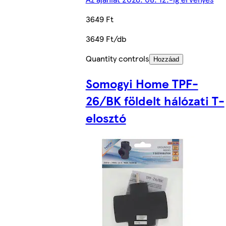
3649 Ft
3649 Ft/db
Quantity controls
Hozzáad
Somogyi Home TPF-
26/BK földelt hálózati T-
elosztó