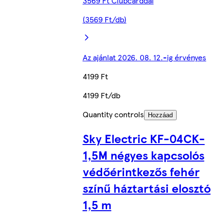
3569 Ft Clubcarddal
(3569 Ft/db)
Az ajánlat 2026. 08. 12.-ig érvényes
4199 Ft
4199 Ft/db
Quantity controls
Hozzáad
Sky Electric KF-04CK-
1,5M négyes kapcsolós
védőérintkezős fehér
színű háztartási elosztó
1,5 m