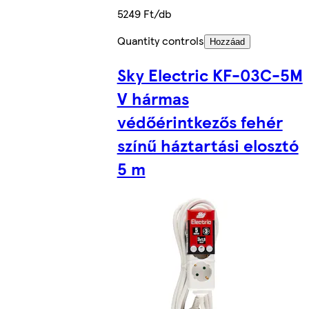
5249 Ft/db
Quantity controls
Hozzáad
Sky Electric KF-03C-5M
V hármas
védőérintkezős fehér
színű háztartási elosztó
5 m