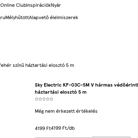
k
Online Club
Inspirációk
Nyár
ru
Mélyhűtött
Alapvető élelmiszerek
ehér színű háztartási elosztó 5 m
Sky Electric KF-03C-5M V hármas védőérint
háztartási elosztó 5 m
Még nem érkezett értékelés
4199 Ft/db
4199 Ft