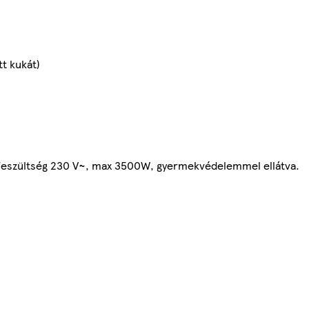
t kukát)
 feszültség 230 V~, max 3500W, gyermekvédelemmel ellátva.