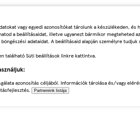
datokat vagy egyedi azonosítókat tárolunk a készülékeden, és
atod a beállításaidat, illetve ugyanezt bármikor megteheted a
 böngészési adataidat. A beállításaid alapján személyre tudjuk 
található Süti beállítások linkre kattintva.
sználjuk:
sgálata azonosítás céljából. Információk tárolása és/vagy elér
tásfejlesztés.
Partnereink listája