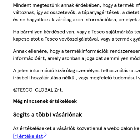
Mindent megteszünk annak érdekében, hogy a termékinf
változnak, így az összetevők, a tápanyagértékek, a diete
és ne hagyatkozz kizárólag azon információkra, amelyek 
Ha bármilyen kérdésed van, vagy a Tesco sajátmárkás ter
kapcsolatot a Tesco vevőszolgálatával, vagy a termék gy
Annak ellenére, hogy a termékinformációk rendszeresen 
információért, amely azonban a jogaidat semmilyen mód
A jelen információ kizárólag személyes felhasználásra 
írásbeli hozzájárulása nélkül, vagy megfelelő tudomásul v
©TESCO-GLOBAL Zrt.
Még nincsenek értékelések
Segíts a többi vásárlónak
Az értékeléseket a vásárlók közvetlenül a weboldalon ker
Írj értékelést