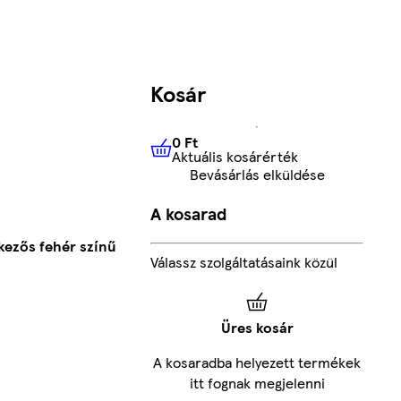
Kosár
0 Ft
Aktuális kosárérték
0 Ft
Aktuális kosárérték
Bevásárlás elküldése
A kosarad
kezős fehér színű
Válassz szolgáltatásaink közül
Üres kosár
A kosaradba helyezett termékek
itt fognak megjelenni