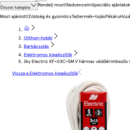
Rendelj most!
Kedvenceim
Speciális ajánlato
Összes kategória
Most ajánlott!
Zöldség és gyümölcs
Tejtermék-tojás
Pékáru
Húsá
Otthon-hobbi
Barkácsolás
Elektromos kiegészítők
Sky Electric KF-03C-5M V hármas védőérintkezős f
Vissza a Elektromos kiegészítők