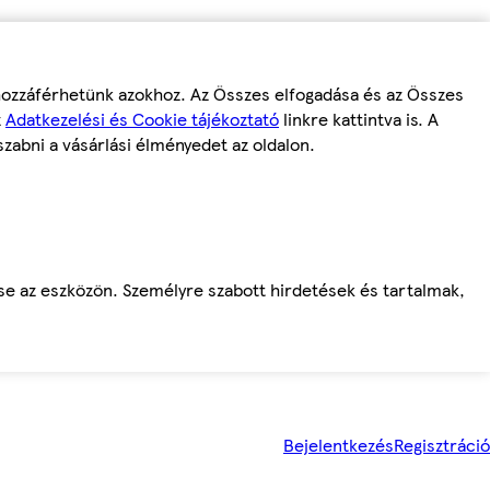
 hozzáférhetünk azokhoz. Az Összes elfogadása és az Összes
z
Adatkezelési és Cookie tájékoztató
linkre kattintva is. A
szabni a vásárlási élményedet az oldalon.
ése az eszközön. Személyre szabott hirdetések és tartalmak,
Bejelentkezés
Regisztráció