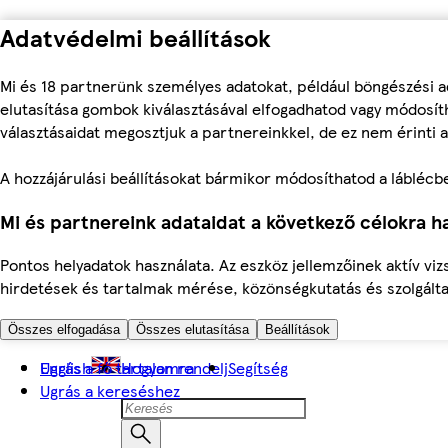
Adatvédelmi beállítások
Mi és 18 partnerünk személyes adatokat, például böngészési a
elutasítása gombok kiválasztásával elfogadhatod vagy módosíth
választásaidat megosztjuk a partnereinkkel, de ez nem érinti a
A hozzájárulási beállításokat bármikor módosíthatod a láblécben 
Mi és partnereink adataidat a következő célokra ha
Pontos helyadatok használata. Az eszköz jellemzőinek aktív viz
hirdetések és tartalmak mérése, közönségkutatás és szolgálta
Összes elfogadása
Összes elutasítása
Beállítások
Ugrás a fő tartalomra
English
Hogyan rendelj
Segítség
Ugrás a kereséshez