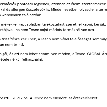
ormációk pontosak legyenek, azonban az élelmiszertermékek
tikai és allergén összetevők is. Minden esetben olvasd el a ter
a weboldalon találhatóak.
mékekkel kapcsolatban tájékoztatást szeretnél kapni, kérjük, 
ártójával, ha nem Tesco saját márkás termékről van szó.
frissítésre kerülnek, a Tesco nem vállal felelősséget semmily
on nem érinti.
szolgál, és azt nem lehet semmilyen módon, a Tesco-GLOBAL Ár
étele nélkül felhasználni.
esztül küldik be. A Tesco nem ellenőrzi az értékeléseket.