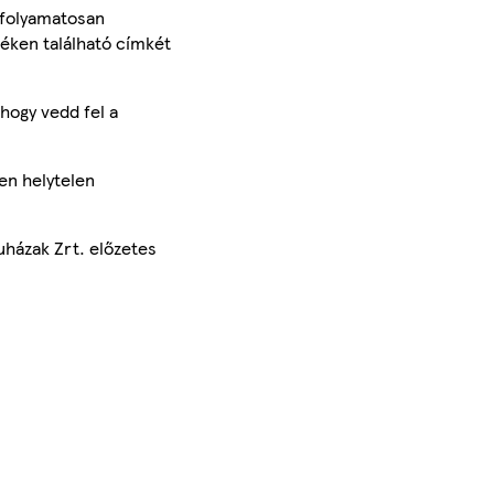
 folyamatosan
méken található címkét
hogy vedd fel a
en helytelen
uházak Zrt. előzetes