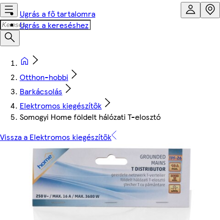
Ugrás a fő tartalomra
Ugrás a kereséshez
Otthon-hobbi
Barkácsolás
Elektromos kiegészítők
Somogyi Home földelt hálózati T-elosztó
Vissza a Elektromos kiegészítők