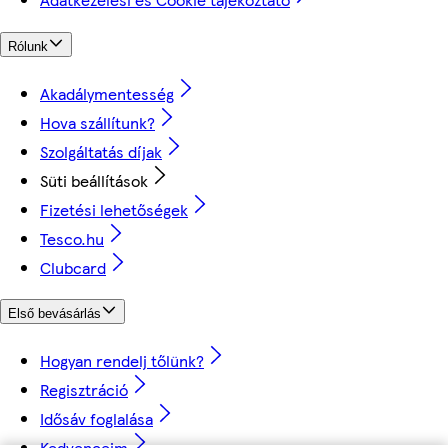
Rólunk
Akadálymentesség
Hova szállítunk?
Szolgáltatás díjak
Süti beállítások
Fizetési lehetőségek
Tesco.hu
Clubcard
Első bevásárlás
Hogyan rendelj tőlünk?
Regisztráció
Idősáv foglalása
Kedvenceim