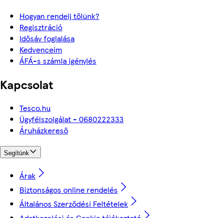
Hogyan rendelj tőlünk?
Regisztráció
Idősáv foglalása
Kedvenceim
ÁFÁ-s számla igénylés
Kapcsolat
Tesco.hu
Ügyfélszolgálat - 0680222333
Áruházkereső
Segítünk
Árak
Biztonságos online rendelés
Általános Szerződési Feltételek
Adatkezelési és Cookie tájékoztató