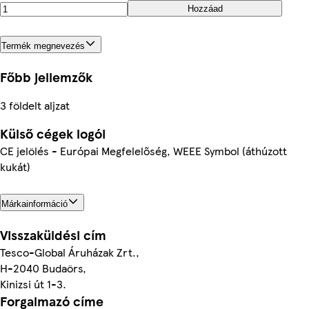
Hozzáad
Termék megnevezés
Főbb jellemzők
3 földelt aljzat
Külső cégek logói
CE jelölés - Európai Megfelelőség, WEEE Symbol (áthúzott
kukát)
Márkainformáció
Visszaküldési cím
Tesco-Global Áruházak Zrt.,
H-2040 Budaörs,
Kinizsi út 1-3.
Forgalmazó címe