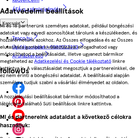
Adatvédelmi beállítások
ÁFÁ-s számla igénylés
Kapcsolat
Mi és 18 partnerünk személyes adatokat, például böngészési
adatokat vagy egyedi azonosítókat tárolunk a készülékeden, és
Tesco.hu
hozzáférhetünk azokhoz. Az Összes elfogadása és az Összes
Ügyfélszolgálat - 0680222333
elutasítása gombok kiválasztásával elfogadhatod vagy
módosíthatod a beállításaidat, illetve ugyanezt bármikor
Áruházkereső
megteheted az
Adatkezelési és Cookie tájékoztató
linkre
kattintva is. A választásaidat megosztjuk a partnereinkkel, de
followUs
ez nem érinti a böngészési adataidat. A beállításaid alapján
személyre tudjuk szabni a vásárlási élményedet az oldalon.
A hozzájárulási beállításokat bármikor módosíthatod a
láblécben található Süti beállítások linkre kattintva.
Mi és partnereink adataidat a következő célokra
használjuk: