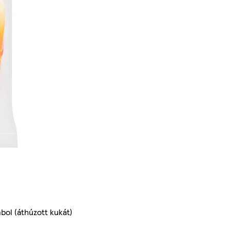
bol (áthúzott kukát)