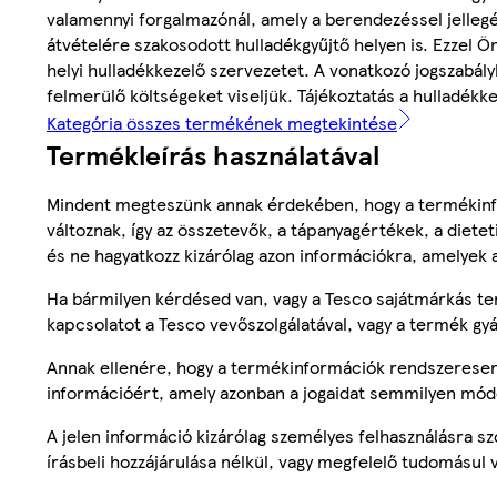
valamennyi forgalmazónál, amely a berendezéssel jellegé
átvételére szakosodott hulladékgyűjtő helyen is. Ezzel Ö
helyi hulladékkezelő szervezetet. A vonatkozó jogszabályb
felmerülő költségeket viseljük. Tájékoztatás a hulladék
Kategória összes termékének megtekintése
Termékleírás használatával
Mindent megteszünk annak érdekében, hogy a termékinf
változnak, így az összetevők, a tápanyagértékek, a diete
és ne hagyatkozz kizárólag azon információkra, amelyek 
Ha bármilyen kérdésed van, vagy a Tesco sajátmárkás ter
kapcsolatot a Tesco vevőszolgálatával, vagy a termék gy
Annak ellenére, hogy a termékinformációk rendszeresen 
információért, amely azonban a jogaidat semmilyen mód
A jelen információ kizárólag személyes felhasználásra 
írásbeli hozzájárulása nélkül, vagy megfelelő tudomásul v