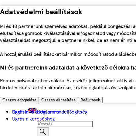
Adatvédelmi beállítások
Mi és 18 partnerünk személyes adatokat, például böngészési a
elutasítása gombok kiválasztásával elfogadhatod vagy módosíth
választásaidat megosztjuk a partnereinkkel, de ez nem érinti a
A hozzájárulási beállításokat bármikor módosíthatod a láblécben 
Mi és partnereink adataidat a következő célokra ha
Pontos helyadatok használata. Az eszköz jellemzőinek aktív viz
hirdetések és tartalmak mérése, közönségkutatás és szolgálta
Összes elfogadása
Összes elutasítása
Beállítások
Ugrás a fő tartalomra
English
Hogyan rendelj
Segítség
Ugrás a kereséshez