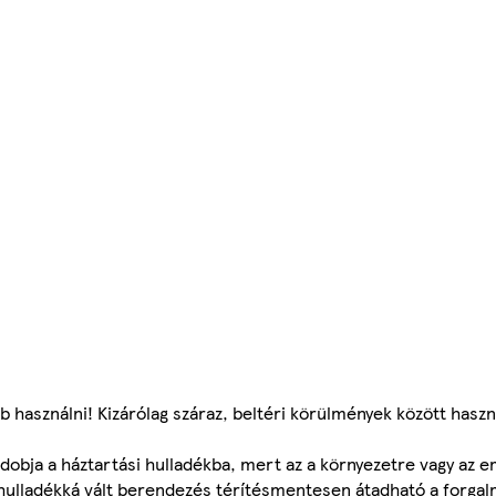
használni! Kizárólag száraz, beltéri körülmények között haszn
 dobja a háztartási hulladékba, mert az a környezetre vagy az 
 hulladékká vált berendezés térítésmentesen átadható a forgalm