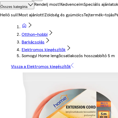
Rendelj most!
Kedvenceim
Speciális ajánlato
Összes kategória
Helló suli!
Most ajánlott!
Zöldség és gyümölcs
Tejtermék-tojás
P
Otthon-hobbi
Barkácsolás
Elektromos kiegészítők
Somogyi Home lengőcsatlakozós hosszabbító 5 m
Vissza a Elektromos kiegészítők