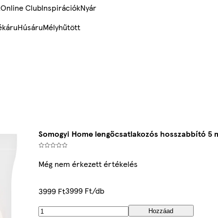
k
Online Club
Inspirációk
Nyár
ékáru
Húsáru
Mélyhűtött
Somogyi Home lengőcsatlakozós hosszabbító 5 
Még nem érkezett értékelés
3999 Ft/db
3999 Ft
Hozzáad