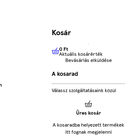
Kosár
0 Ft
Aktuális kosárérték
0 Ft
Aktuális kosárérték
Bevásárlás elküldése
A kosarad
m
Válassz szolgáltatásaink közül
Üres kosár
A kosaradba helyezett termékek
itt fognak megjelenni