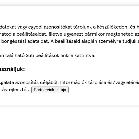
datokat vagy egyedi azonosítókat tárolunk a készülékeden, és
atod a beállításaidat, illetve ugyanezt bármikor megteheted a
 böngészési adataidat. A beállításaid alapján személyre tudjuk 
található Süti beállítások linkre kattintva.
sználjuk:
sgálata azonosítás céljából. Információk tárolása és/vagy elér
tásfejlesztés.
Partnereink listája