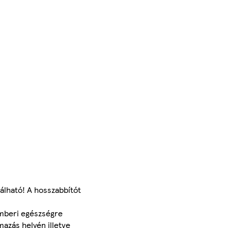
álható! A hosszabbítót
emberi egészségre
azás helyén illetve