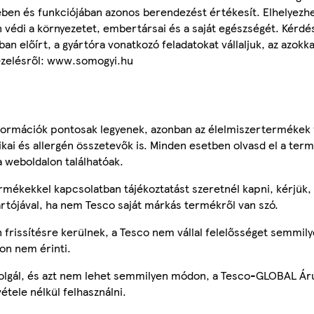
ben és funkciójában azonos berendezést értékesít. Elhelyezhet
n védi a környezetet, embertársai és a saját egészségét. Kérd
an előírt, a gyártóra vonatkozó feladatokat vállaljuk, az azokk
kezelésről: www.somogyi.hu
ormációk pontosak legyenek, azonban az élelmiszertermékek
tikai és allergén összetevők is. Minden esetben olvasd el a ter
a weboldalon találhatóak.
mékekkel kapcsolatban tájékoztatást szeretnél kapni, kérjük, 
ártójával, ha nem Tesco saját márkás termékről van szó.
frissítésre kerülnek, a Tesco nem vállal felelősséget semmily
on nem érinti.
szolgál, és azt nem lehet semmilyen módon, a Tesco-GLOBAL Ár
étele nélkül felhasználni.