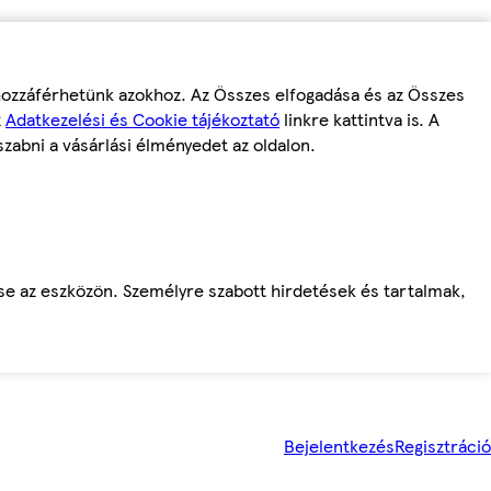
 hozzáférhetünk azokhoz. Az Összes elfogadása és az Összes
z
Adatkezelési és Cookie tájékoztató
linkre kattintva is. A
szabni a vásárlási élményedet az oldalon.
ése az eszközön. Személyre szabott hirdetések és tartalmak,
Bejelentkezés
Regisztráció