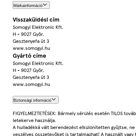
Márkainformáció
Visszaküldési cím
Somogyi Elektronic Kft.
H - 9027 Győr,
Gesztenyefa út 3
www.somogyi.hu
Gyártó címe
Somogyi Elektronic Kft.
H - 9027 Győr,
Gesztenyefa út 3
www.somogyi.hu
Biztonsági információ
FIGYELMEZTETÉSEK: Bármely sérülés esetén TILOS tovább 
letekerve használja.
A hulladékká vált berendezést elkülönítetten gyűjtse, ne
veszélyes összetevőket is tartalmazhat! A használt vagy