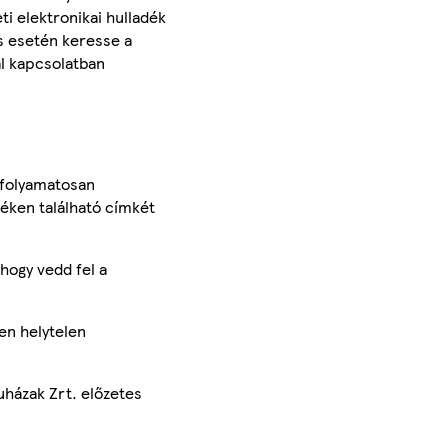
i elektronikai hulladék
és esetén keresse a
al kapcsolatban
 folyamatosan
méken található címkét
hogy vedd fel a
en helytelen
uházak Zrt. előzetes