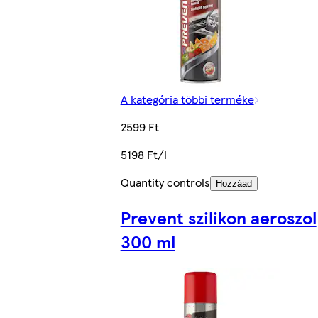
A kategória többi terméke
2599 Ft
5198 Ft/l
Quantity controls
Hozzáad
Prevent szilikon aeroszol
300 ml