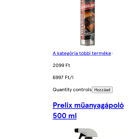
A kategória többi terméke
2099 Ft
6997 Ft/l
Quantity controls
Hozzáad
Prelix műanyagápoló
500 ml