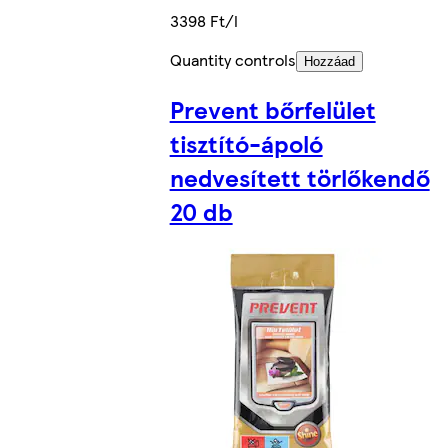
3398 Ft/l
Quantity controls
Hozzáad
Prevent bőrfelület
tisztító-ápoló
nedvesített törlőkendő
20 db