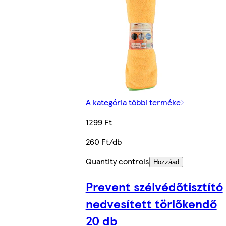
A kategória többi terméke
1299 Ft
260 Ft/db
Quantity controls
Hozzáad
Prevent szélvédőtisztító
nedvesített törlőkendő
20 db