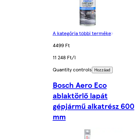
A kategória többi terméke
4499 Ft
11 248 Ft/l
Quantity controls
Hozzáad
Bosch Aero Eco
ablaktörlő lapát
gépjármű alkatrész 600
mm