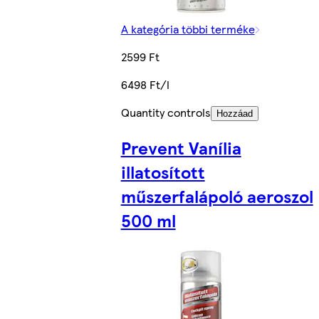
A kategória többi terméke
2599 Ft
6498 Ft/l
Quantity controls
Hozzáad
Prevent Vanília
illatosított
műszerfalápoló aeroszol
500 ml