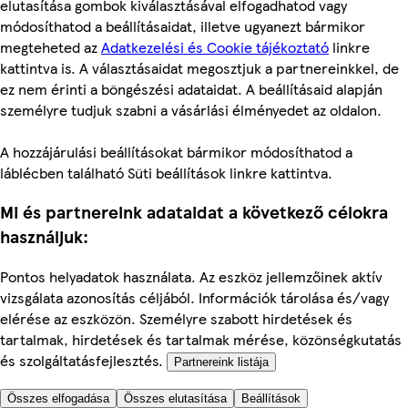
elutasítása gombok kiválasztásával elfogadhatod vagy
módosíthatod a beállításaidat, illetve ugyanezt bármikor
megteheted az
Adatkezelési és Cookie tájékoztató
linkre
kattintva is. A választásaidat megosztjuk a partnereinkkel, de
ez nem érinti a böngészési adataidat. A beállításaid alapján
személyre tudjuk szabni a vásárlási élményedet az oldalon.
A hozzájárulási beállításokat bármikor módosíthatod a
láblécben található Süti beállítások linkre kattintva.
Mi és partnereink adataidat a következő célokra
használjuk:
Pontos helyadatok használata. Az eszköz jellemzőinek aktív
vizsgálata azonosítás céljából. Információk tárolása és/vagy
elérése az eszközön. Személyre szabott hirdetések és
tartalmak, hirdetések és tartalmak mérése, közönségkutatás
és szolgáltatásfejlesztés.
Partnereink listája
Összes elfogadása
Összes elutasítása
Beállítások