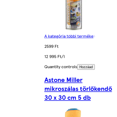
A kategória többi terméke
2599 Ft
12 995 Ft/l
Quantity controls
Hozzáad
Astone Miller
mikroszálas törlőkendő
30 x 30 cm 5 db