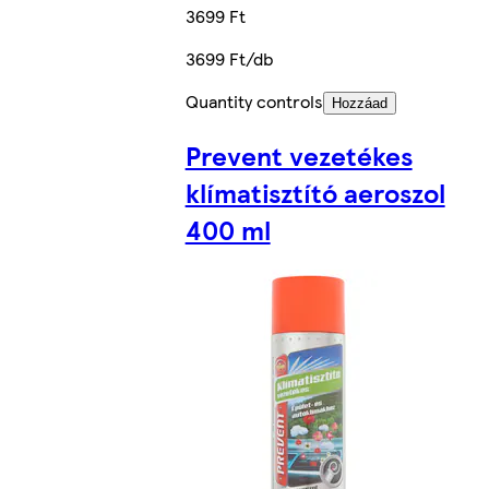
3699 Ft
3699 Ft/db
Quantity controls
Hozzáad
Prevent vezetékes
klímatisztító aeroszol
400 ml