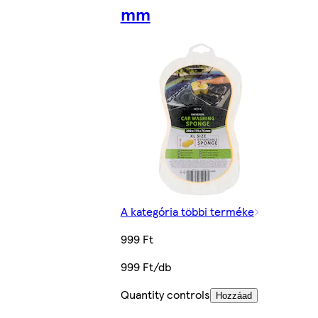
mm
A kategória többi terméke
999 Ft
999 Ft/db
Quantity controls
Hozzáad