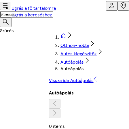
Ugrás a fő tartalomra
Ugrás a kereséshez
Otthon-hobbi
Autós kiegészítők
Autóápolás
Autóápolás
Vissza ide Autóápolás
Autóápolás
0 items