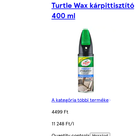
Turtle Wax kárpittisztító
400 ml
A kategória többi terméke
4499 Ft
11 248 Ft/l
Quantity controls
Hozzáad