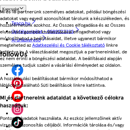
Kapcsolat
Mi és 18 partnerünk személyes adatokat, például böngészési
adatokat vagy egyedi azonosítókat tárolunk a készülékeden, és
Tesco.hu
hozzáférhetünk azokhoz. Az Összes elfogadása és az Összes
Ügyfélszolgálat - 0680222333
elutasítása gombok kiválasztásával elfogadhatod vagy
módosíthatod a beállításaidat, illetve ugyanezt bármikor
Áruházkereső
megteheted az
Adatkezelési és Cookie tájékoztató
linkre
kattintva is. A választásaidat megosztjuk a partnereinkkel, de
followUs
ez nem érinti a böngészési adataidat. A beállításaid alapján
személyre tudjuk szabni a vásárlási élményedet az oldalon.
A hozzájárulási beállításokat bármikor módosíthatod a
láblécben található Süti beállítások linkre kattintva.
Mi és partnereink adataidat a következő célokra
használjuk:
Pontos helyadatok használata. Az eszköz jellemzőinek aktív
vizsgálata azonosítás céljából. Információk tárolása és/vagy