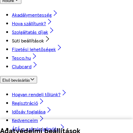
Rólunk
Akadálymentesség
Hova szállítunk?
Szolgáltatás díjak
Süti beállítások
Fizetési lehetőségek
Tesco.hu
Clubcard
Első bevásárlás
Hogyan rendelj tőlünk?
Regisztráció
Idősáv foglalása
Kedvenceim
ÁFÁ-s számla igénylés
Adatvédelmi beállítások