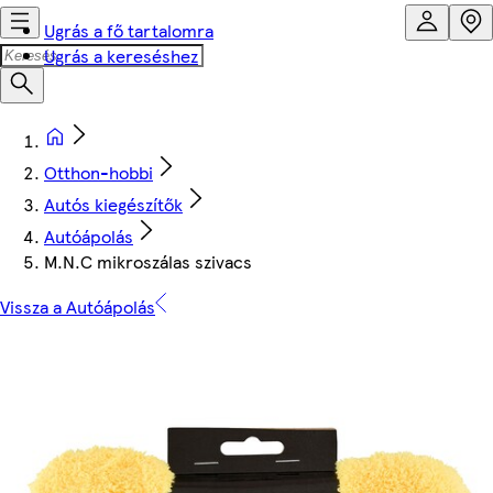
Ugrás a fő tartalomra
Ugrás a kereséshez
Otthon-hobbi
Autós kiegészítők
Autóápolás
M.N.C mikroszálas szivacs
Vissza a Autóápolás