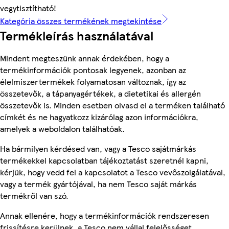
vegytisztítható!
Kategória összes termékének megtekintése
Termékleírás használatával
Mindent megteszünk annak érdekében, hogy a
termékinformációk pontosak legyenek, azonban az
élelmiszertermékek folyamatosan változnak, így az
összetevők, a tápanyagértékek, a dietetikai és allergén
összetevők is. Minden esetben olvasd el a terméken található
címkét és ne hagyatkozz kizárólag azon információkra,
amelyek a weboldalon találhatóak.
Ha bármilyen kérdésed van, vagy a Tesco sajátmárkás
termékekkel kapcsolatban tájékoztatást szeretnél kapni,
kérjük, hogy vedd fel a kapcsolatot a Tesco vevőszolgálatával,
vagy a termék gyártójával, ha nem Tesco saját márkás
termékről van szó.
Annak ellenére, hogy a termékinformációk rendszeresen
frissítésre kerülnek, a Tesco nem vállal felelősséget