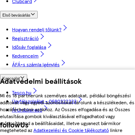
Clubcard
Első bevásárlás
Hogyan rendelj tőlünk?
Regisztráció
Idősáv foglalása
Kedvenceim
ÁFÁ-s számla igénylés
Adatvédelmi beállítások
Kapcsolat
Tesco.hu
Mi és 18 partnerünk személyes adatokat, például böngészési
Ügyfélszolgálat - 0680222333
adatokat vagy egyedi azonosítókat tárolunk a készülékeden, és
hozzáférhetünk azokhoz. Az Összes elfogadása és az Összes
Áruházkereső
elutasítása gombok kiválasztásával elfogadhatod vagy
followUs
módosíthatod a beállításaidat, illetve ugyanezt bármikor
megteheted az
Adatkezelési és Cookie tájékoztató
linkre