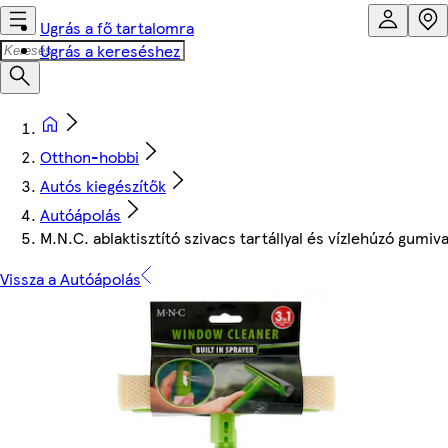
Ugrás a fő tartalomra
Ugrás a kereséshez
Otthon-hobbi
Autós kiegészítők
Autóápolás
M.N.C. ablaktisztító szivacs tartállyal és vízlehúzó gumiva
Vissza a Autóápolás