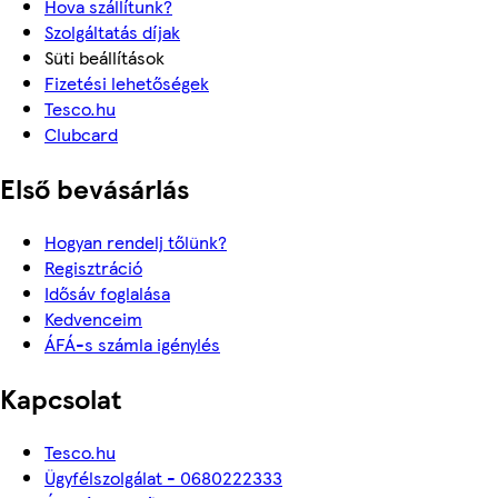
Hova szállítunk?
Szolgáltatás díjak
Süti beállítások
Fizetési lehetőségek
Tesco.hu
Clubcard
Első bevásárlás
Hogyan rendelj tőlünk?
Regisztráció
Idősáv foglalása
Kedvenceim
ÁFÁ-s számla igénylés
Kapcsolat
Tesco.hu
Ügyfélszolgálat - 0680222333