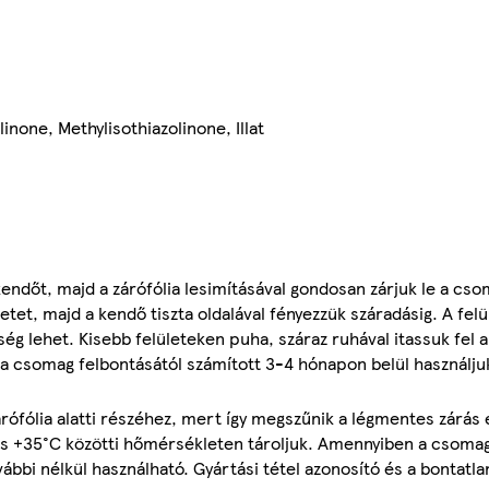
none, Methylisothiazolinone, Illat
őkendőt, majd a zárófólia lesimításával gondosan zárjuk le a cs
letet, majd a kendő tiszta oldalával fényezzük száradásig. A felül
ég lehet. Kisebb felületeken puha, száraz ruhával itassuk fel a
a csomag felbontásától számított 3-4 hónapon belül használjuk
rófólia alatti részéhez, mert így megszűnik a légmentes zárás
 és +35°C közötti hőmérsékleten tároljuk. Amennyiben a csom
bbi nélkül használható. Gyártási tétel azonosító és a bontatl