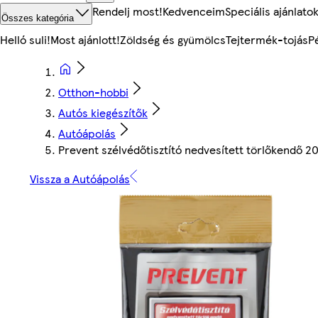
Rendelj most!
Kedvenceim
Speciális ajánlato
Összes kategória
Helló suli!
Most ajánlott!
Zöldség és gyümölcs
Tejtermék-tojás
P
Otthon-hobbi
Autós kiegészítők
Autóápolás
Prevent szélvédőtisztító nedvesített törlőkendő 2
Vissza a Autóápolás