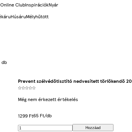
k
Online Club
Inspirációk
Nyár
ékáru
Húsáru
Mélyhűtött
0 db
Prevent szélvédőtisztító nedvesített törlőkendő 2
Még nem érkezett értékelés
65 Ft/db
1299 Ft
Hozzáad