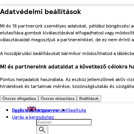
Adatvédelmi beállítások
Mi és 18 partnerünk személyes adatokat, például böngészési a
elutasítása gombok kiválasztásával elfogadhatod vagy módosíth
választásaidat megosztjuk a partnereinkkel, de ez nem érinti a
A hozzájárulási beállításokat bármikor módosíthatod a láblécben 
Mi és partnereink adataidat a következő célokra ha
Pontos helyadatok használata. Az eszköz jellemzőinek aktív viz
hirdetések és tartalmak mérése, közönségkutatás és szolgálta
Összes elfogadása
Összes elutasítása
Beállítások
Ugrás a fő tartalomra
English
Hogyan rendelj
Segítség
Ugrás a kereséshez