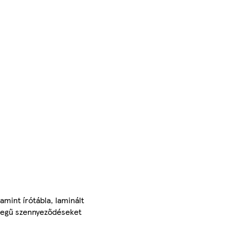
mint írótábla, laminált
ellegű szennyeződéseket