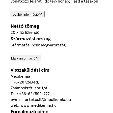
vonatkozó lejárati idő (év/hónap): lásd a tasakon
További információ
Nettó tömeg
20 x Törlőkendő
Származási ország
Származási hely: Magyarország
Márkainformáció
Visszaküldési cím
Medikémia
H-6728 Szeged,
Zsámbokréti sor 1/A
Tel.: +36-62/592-777
e-mail: ertekesit@medikemia.hu
web: www.medikemia.hu
Forgalmazó címe