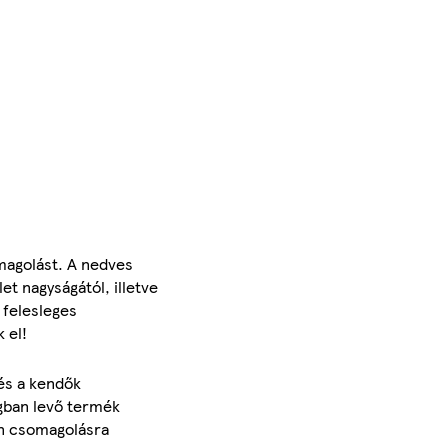
omagolást. A nedves
et nagyságától, illetve
 felesleges
 el!
 és a kendők
agban levő termék
an csomagolásra