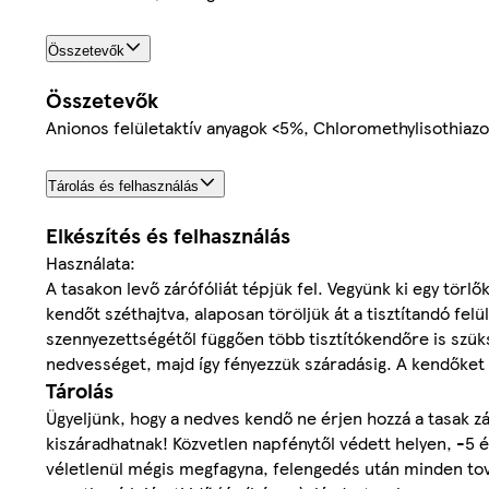
Összetevők
Összetevők
Anionos felületaktív anyagok <5%, Chloromethylisothiazoli
Tárolás és felhasználás
Elkészítés és felhasználás
Használata:
A tasakon levő zárófóliát tépjük fel. Vegyünk ki egy törl
kendőt széthajtva, alaposan töröljük át a tisztítandó felü
szennyezettségétől függően több tisztítókendőre is szüks
nedvességet, majd így fényezzük száradásig. A kendőket 
Tárolás
Ügyeljünk, hogy a nedves kendő ne érjen hozzá a tasak zá
kiszáradhatnak! Közvetlen napfénytől védett helyen, -5
véletlenül mégis megfagyna, felengedés után minden tová