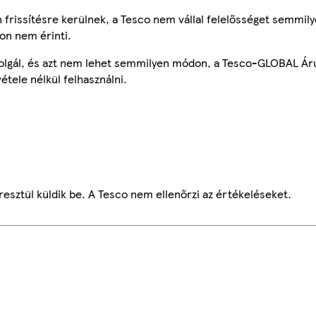
frissítésre kerülnek, a Tesco nem vállal felelősséget semmily
on nem érinti.
szolgál, és azt nem lehet semmilyen módon, a Tesco-GLOBAL Ár
étele nélkül felhasználni.
esztül küldik be. A Tesco nem ellenőrzi az értékeléseket.