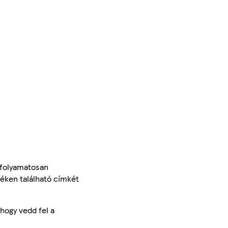
 folyamatosan
méken található címkét
hogy vedd fel a