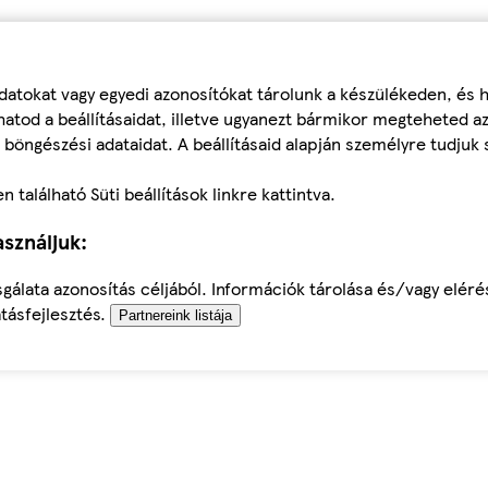
datokat vagy egyedi azonosítókat tárolunk a készülékeden, és
atod a beállításaidat, illetve ugyanezt bármikor megteheted a
 böngészési adataidat. A beállításaid alapján személyre tudjuk 
található Süti beállítások linkre kattintva.
sználjuk:
sgálata azonosítás céljából. Információk tárolása és/vagy elér
tásfejlesztés.
Partnereink listája