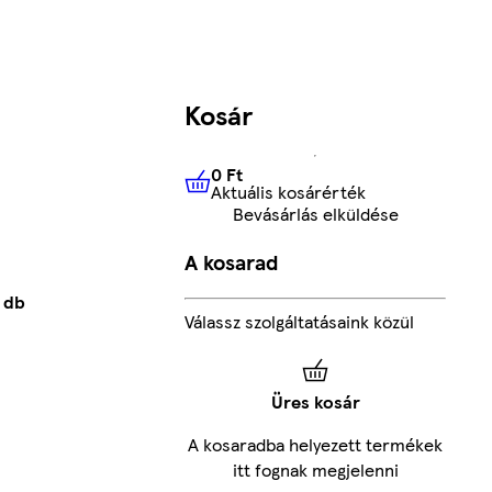
Kosár
0 Ft
Aktuális kosárérték
0 Ft
Aktuális kosárérték
Bevásárlás elküldése
A kosarad
0 db
Válassz szolgáltatásaink közül
Üres kosár
A kosaradba helyezett termékek
itt fognak megjelenni