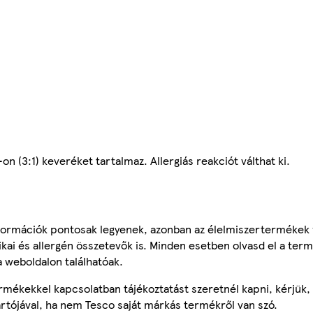
n (3:1) keveréket tartalmaz. Allergiás reakciót válthat ki.
ormációk pontosak legyenek, azonban az élelmiszertermékek
tikai és allergén összetevők is. Minden esetben olvasd el a ter
a weboldalon találhatóak.
mékekkel kapcsolatban tájékoztatást szeretnél kapni, kérjük, 
ártójával, ha nem Tesco saját márkás termékről van szó.