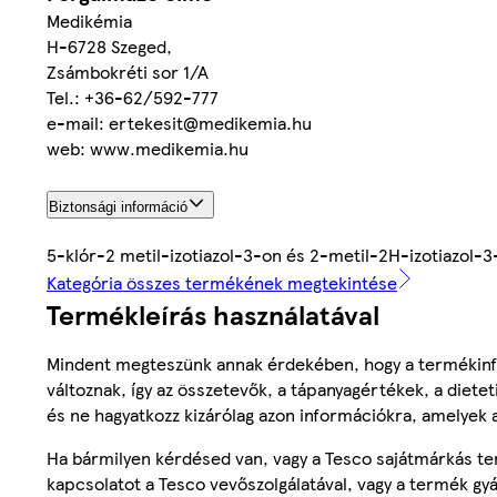
Medikémia
H-6728 Szeged,
Zsámbokréti sor 1/A
Tel.: +36-62/592-777
e-mail: ertekesit@medikemia.hu
web: www.medikemia.hu
Biztonsági információ
5-klór-2 metil-izotiazol-3-on és 2-metil-2H-izotiazol-3-o
Kategória összes termékének megtekintése
Termékleírás használatával
Mindent megteszünk annak érdekében, hogy a termékinf
változnak, így az összetevők, a tápanyagértékek, a diete
és ne hagyatkozz kizárólag azon információkra, amelyek 
Ha bármilyen kérdésed van, vagy a Tesco sajátmárkás ter
kapcsolatot a Tesco vevőszolgálatával, vagy a termék gy