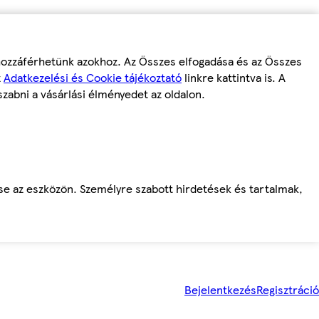
 hozzáférhetünk azokhoz. Az Összes elfogadása és az Összes
z
Adatkezelési és Cookie tájékoztató
linkre kattintva is. A
szabni a vásárlási élményedet az oldalon.
ése az eszközön. Személyre szabott hirdetések és tartalmak,
Bejelentkezés
Regisztráció