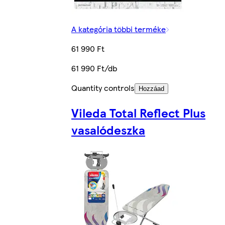
A kategória többi terméke
61 990 Ft
61 990 Ft/db
Quantity controls
Hozzáad
Vileda Total Reflect Plus
vasalódeszka