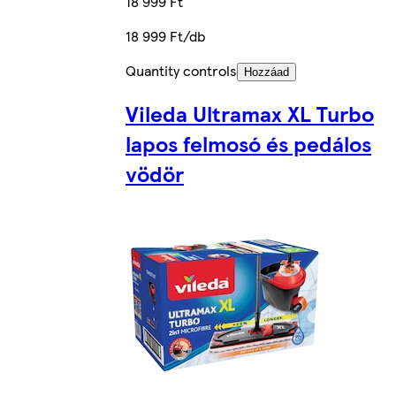
18 999 Ft
18 999 Ft/db
Quantity controls
Hozzáad
Vileda Ultramax XL Turbo
lapos felmosó és pedálos
vödör