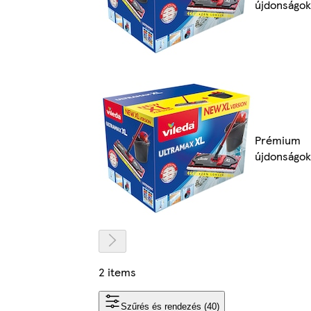
újdonságok
Prémium
újdonságok
2 items
Szűrés és rendezés (40)