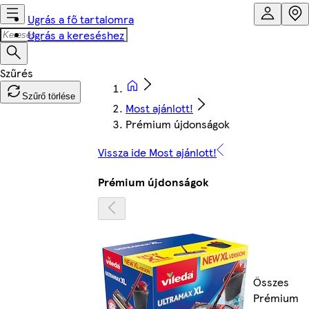
Ugrás a fő tartalomra
Ugrás a kereséshez
Szűrő törlése
Most ajánlott!
Prémium újdonságok
Vissza ide Most ajánlott!
Prémium újdonságok
Összes
Prémium