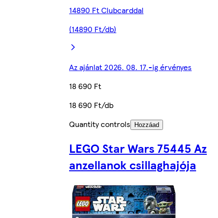
14890 Ft Clubcarddal
(14890 Ft/db)
Az ajánlat 2026. 08. 17.-ig érvényes
18 690 Ft
18 690 Ft/db
Quantity controls
Hozzáad
LEGO Star Wars 75445 Az
anzellanok csillaghajója