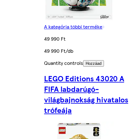
A kategória többi terméke
49 990 Ft
49 990 Ft/db
Quantity controls
Hozzáad
LEGO Editions 43020 A
FIFA labdarúgó-
világbajnokság hivatalos
trófeája