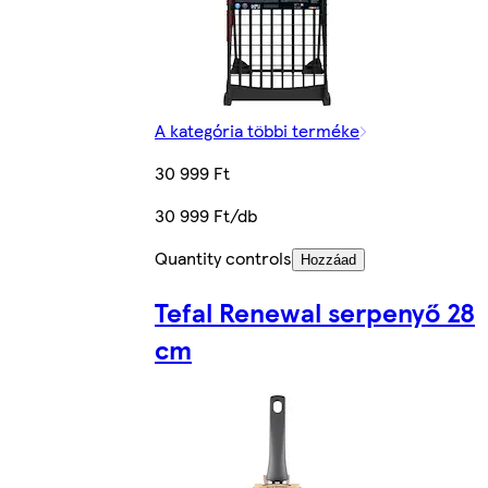
A kategória többi terméke
30 999 Ft
30 999 Ft/db
Quantity controls
Hozzáad
Tefal Renewal serpenyő 28
cm