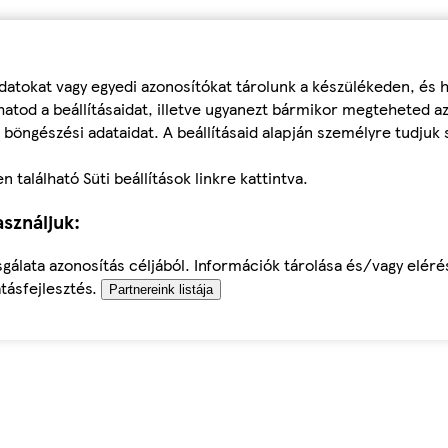
datokat vagy egyedi azonosítókat tárolunk a készülékeden, és
atod a beállításaidat, illetve ugyanezt bármikor megteheted a
 böngészési adataidat. A beállításaid alapján személyre tudjuk 
található Süti beállítások linkre kattintva.
sználjuk:
sgálata azonosítás céljából. Információk tárolása és/vagy elér
tásfejlesztés.
Partnereink listája