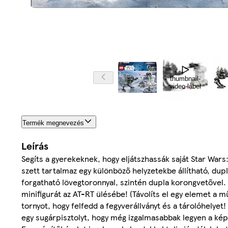
thumbnail-
video-label
Termék megnevezés
Leírás
Segíts a gyerekeknek, hogy eljátszhassák saját Star Wars
szett tartalmaz egy különböző helyzetekbe állítható, dup
forgatható lövegtoronnyal, szintén dupla korongvetővel.
minifigurát az AT-RT ülésébe! (Távolíts el egy elemet a 
tornyot, hogy felfedd a fegyverállványt és a tárolóhelyet!
egy sugárpisztolyt, hogy még izgalmasabbak legyen a kép