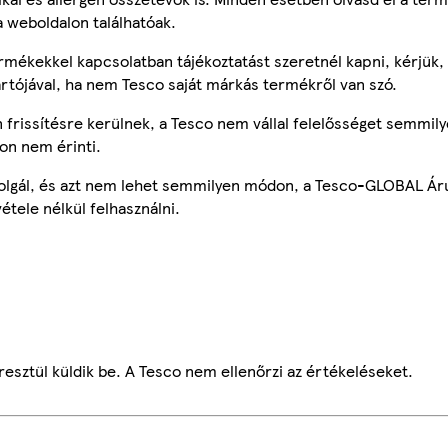
a weboldalon találhatóak.
mékekkel kapcsolatban tájékoztatást szeretnél kapni, kérjük, 
ártójával, ha nem Tesco saját márkás termékről van szó.
frissítésre kerülnek, a Tesco nem vállal felelősséget semmily
on nem érinti.
szolgál, és azt nem lehet semmilyen módon, a Tesco-GLOBAL Ár
étele nélkül felhasználni.
esztül küldik be. A Tesco nem ellenőrzi az értékeléseket.