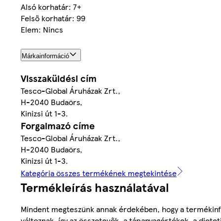
Alsó korhatár: 7+
Felső korhatár: 99
Elem: Nincs
Márkainformáció
Visszaküldési cím
Tesco-Global Áruházak Zrt.,
H-2040 Budaörs,
Kinizsi út 1-3.
Forgalmazó címe
Tesco-Global Áruházak Zrt.,
H-2040 Budaörs,
Kinizsi út 1-3.
Kategória összes termékének megtekintése
Termékleírás használatával
Mindent megteszünk annak érdekében, hogy a termékinf
változnak, így az összetevők, a tápanyagértékek, a diete