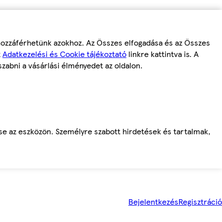
 hozzáférhetünk azokhoz. Az Összes elfogadása és az Összes
z
Adatkezelési és Cookie tájékoztató
linkre kattintva is. A
szabni a vásárlási élményedet az oldalon.
ése az eszközön. Személyre szabott hirdetések és tartalmak,
Bejelentkezés
Regisztráció