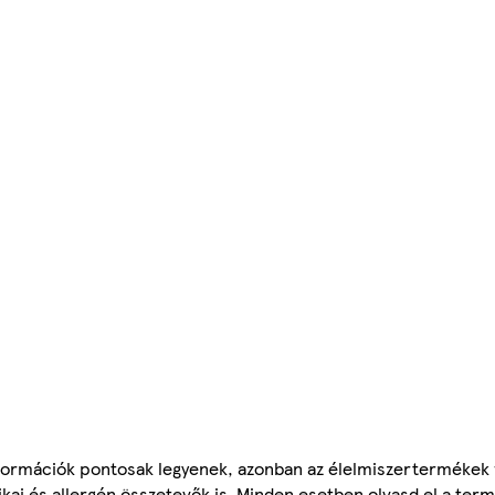
ormációk pontosak legyenek, azonban az élelmiszertermékek
tikai és allergén összetevők is. Minden esetben olvasd el a ter