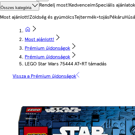
Rendelj most!
Kedvenceim
Speciális ajánlato
Összes kategória
Most ajánlott!
Zöldség és gyümölcs
Tejtermék-tojás
Pékáru
Húsá
Most ajánlott!
Prémium újdonságok
Prémium újdonságok
LEGO Star Wars 75444 AT-RT támadás
Vissza a Prémium újdonságok