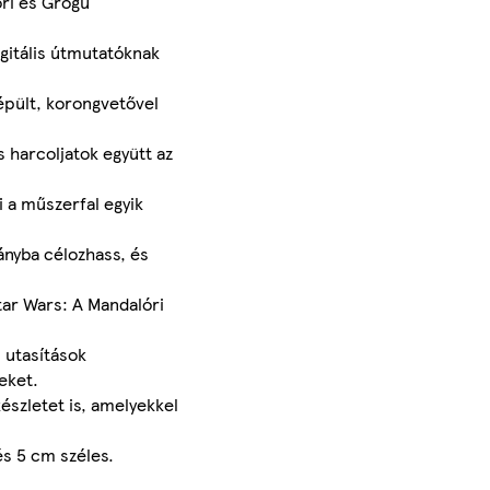
óri és Grogu
igitális útmutatóknak
épült, korongvetővel
 harcoljatok együtt az
i a műszerfal egyik
ányba célozhass, és
tar Wars: A Mandalóri
 utasítások
eket.
észletet is, amelyekkel
s 5 cm széles.