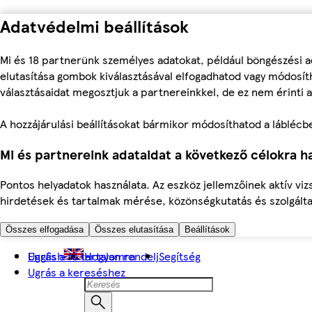
Adatvédelmi beállítások
Mi és 18 partnerünk személyes adatokat, például böngészési a
elutasítása gombok kiválasztásával elfogadhatod vagy módosíth
választásaidat megosztjuk a partnereinkkel, de ez nem érinti a
A hozzájárulási beállításokat bármikor módosíthatod a láblécben 
Mi és partnereink adataidat a következő célokra ha
Pontos helyadatok használata. Az eszköz jellemzőinek aktív viz
hirdetések és tartalmak mérése, közönségkutatás és szolgálta
Összes elfogadása
Összes elutasítása
Beállítások
Ugrás a fő tartalomra
English
Hogyan rendelj
Segítség
Ugrás a kereséshez