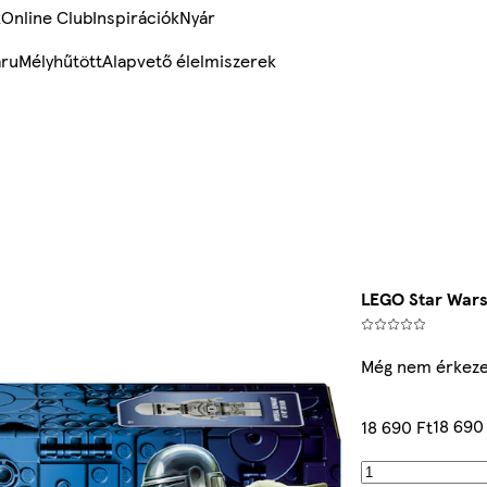
k
Online Club
Inspirációk
Nyár
ru
Mélyhűtött
Alapvető élelmiszerek
LEGO Star War
Még nem érkeze
18 690
18 690 Ft