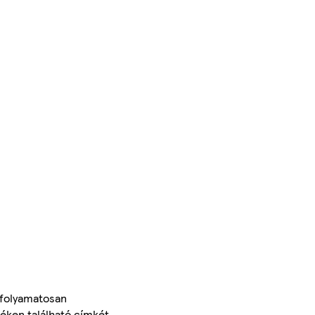
 folyamatosan
méken található címkét