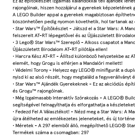
Ez az építőkészlet izgalmas kalandokkal teli ajándék lehe
rajongóinak, hiszen hozzájárul a gyerekek képzeletének 
A LEGO Builder appal a gyerekek magabiztosan építhetnek
köszönhetően pedig nyomon követhetik, hol tartanak az 
• Star Wars™ Építőkészlet - Játszd el a Star Wars: A M
felszerelt AT-RT lépegetővel és az Újjászületett Birodal
• 3 Lego® Star Wars™ Szereplő - Alkoss csapatot a Manda
Újjászületett Birodalom AT-RT pilótája ellen!
• Harcra Kész AT-RT - Állítsd különböző helyzetekbe az AT
elemét, hogy Grogu is elférjen a Mandalóri mellett!
• Védelmi Torony - Helyezz egy LEGO® minifigurát a dupl
nyisd ki az alsó részét, hogy megtaláld a fegyverállványt é
• Star Wars™ Ajándék Gyerekeknek - Ez az akciódús építő
és Grogu™ rajongóinak.
• Még Izgalmasabb Interaktív Szórakozás - A LEGO® Buil
segítségével felnagyíthatja és elforgathatja a készleteke
• Fedezd Fel A Választékot! - Nézd meg a Star Wars: A M
újra átélheted az emlékezetes jeleneteket, és új történet
• Méretek - A 297 elemből álló, megépíthető LEGO® Sta
Termékek száma a csomagban: 297