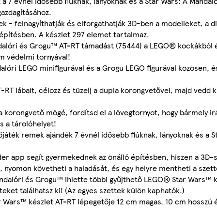
t a 7 évnél idősebb fiúknak, lányoknak és a Star Wars: A Mandal
gazdagításához.
 - felnagyíthatják és elforgathatják 3D-ben a modelleket, a d
építésben. A készlet 297 elemet tartalmaz.
andalóri és Grogu™ AT-RT támadást (75444) a LEGO® kockákból 
om védelmi tornyával!
lóri LEGO minifigurával és a Grogu LEGO figurával közösen, és
-RT lábait, célozz és tüzelj a dupla korongvetővel, majd vedd k
a korongvető mögé, fordítsd el a lövegtornyot, hogy bármely ir
s a tárolóhelyet!
játék remek ajándék 7 évnél idősebb fiúknak, lányoknak és a S
der app segít gyermekednek az önálló építésben, hiszen a 3D-s
t, nyomon követheti a haladását, és egy helyre mentheti a szett
andalóri és Grogu™ ihlette többi gyűjthető LEGO® Star Wars™ k
eket találhatsz ki! (Az egyes szettek külön kaphatók.)
r Wars™ készlet AT-RT lépegetője 12 cm magas, 10 cm hosszú é