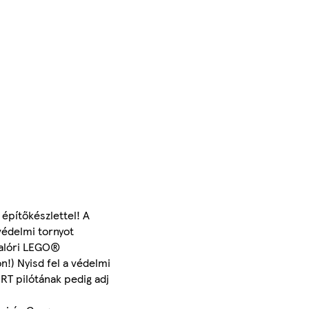
építőkészlettel! A
védelmi tornyot
dalóri LEGO®
n!) Nyisd fel a védelmi
-RT pilótának pedig adj