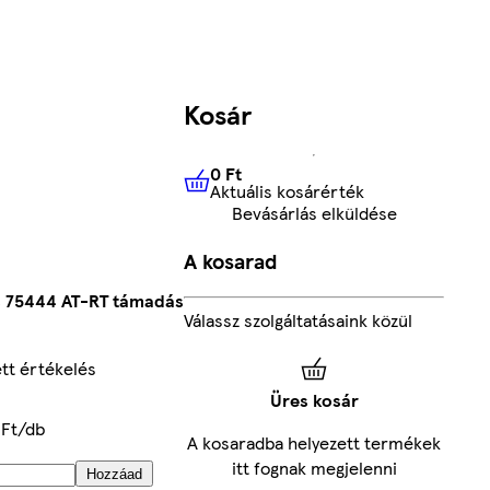
Kosár
0 Ft
Aktuális kosárérték
0 Ft
Aktuális kosárérték
Bevásárlás elküldése
A kosarad
s 75444 AT-RT támadás
Válassz szolgáltatásaink közül
tt értékelés
Üres kosár
 Ft/db
A kosaradba helyezett termékek
itt fognak megjelenni
Hozzáad