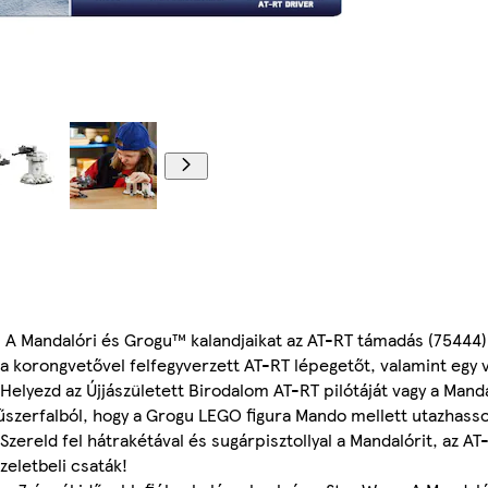
00:00
00:00
: A Mandalóri és Grogu™ kalandjaikat az AT-RT támadás (75444) 
la korongvetővel felfegyverzett AT-RT lépegetőt, valamint egy 
 Helyezd az Újjászületett Birodalom AT-RT pilótáját vagy a Man
műszerfalból, hogy a Grogu LEGO figura Mando mellett utazhasso
 Szereld fel hátrakétával és sugárpisztollyal a Mandalórit, az AT
zeletbeli csaták!