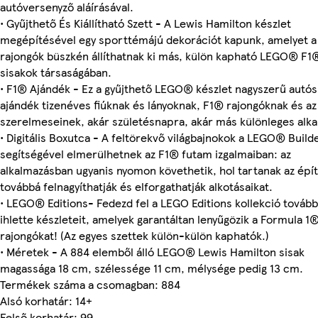
autóversenyző aláírásával.
• Gyűjthető És Kiállítható Szett - A Lewis Hamilton készlet
megépítésével egy sporttémájú dekorációt kapunk, amelyet a
rajongók büszkén állíthatnak ki más, külön kapható LEGO® F1
sisakok társaságában.
• F1® Ajándék - Ez a gyűjthető LEGO® készlet nagyszerű autós
ajándék tizenéves fiúknak és lányoknak, F1® rajongóknak és az
szerelmeseinek, akár születésnapra, akár más különleges alk
• Digitális Boxutca - A feltörekvő világbajnokok a LEGO® Build
segítségével elmerülhetnek az F1® futam izgalmaiban: az
alkalmazásban ugyanis nyomon követhetik, hol tartanak az épí
továbbá felnagyíthatják és elforgathatják alkotásaikat.
• LEGO® Editions- Fedezd fel a LEGO Editions kollekció tovább
ihlette készleteit, amelyek garantáltan lenyűgözik a Formula 1
rajongókat! (Az egyes szettek külön-külön kaphatók.)
• Méretek - A 884 elemből álló LEGO® Lewis Hamilton sisak
magassága 18 cm, szélessége 11 cm, mélysége pedig 13 cm.
Termékek száma a csomagban: 884
Alsó korhatár: 14+
Felső korhatár: 99