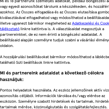
Mi és 18 partnerünk személyes adatokat, például böngészési a
vagy egyedi azonosítókat tárolunk a készülékeden, és hozzáfé
azokhoz. Az Összes elfogadása és az Összes elutasítása gomb
kiválasztásával elfogadhatod vagy módosíthatod a beállításaida
illetve ugyanezt bármikor megteheted az
Adatkezelési és Cook
tájékoztató
linkre kattintva is. A választásaidat megosztjuk a
partnereinkkel, de ez nem érinti a böngészési adataidat. A
beállításaid alapján személyre tudjuk szabni a vásárlási élmén
oldalon.
A hozzájárulási beállításokat bármikor módosíthatod a láblécb
található Süti beállítások linkre kattintva.
Mi és partnereink adataidat a következő célokra
használjuk:
Pontos helyadatok használata. Az eszköz jellemzőinek aktív viz
azonosítás céljából. Információk tárolása és/vagy elérése az
eszközön. Személyre szabott hirdetések és tartalmak, hirdeté
tartalmak mérése, közönségkutatás és szolgáltatásfejlesztés.