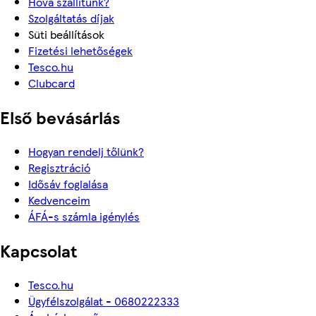
Hova szállítunk?
Szolgáltatás díjak
Süti beállítások
Fizetési lehetőségek
Tesco.hu
Clubcard
Első bevásárlás
Hogyan rendelj tőlünk?
Regisztráció
Idősáv foglalása
Kedvenceim
ÁFÁ-s számla igénylés
Kapcsolat
Tesco.hu
Ügyfélszolgálat - 0680222333