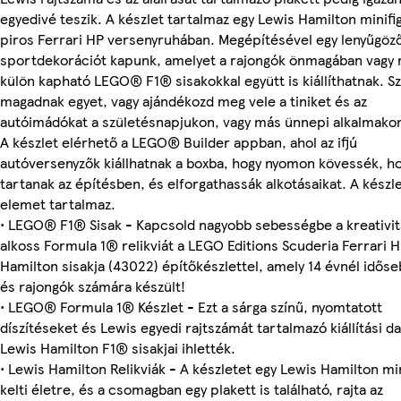
egyedivé teszik. A készlet tartalmaz egy Lewis Hamilton minifig
piros Ferrari HP versenyruhában. Megépítésével egy lenyűgöz
sportdekorációt kapunk, amelyet a rajongók önmagában vagy 
külön kapható LEGO® F1® sisakokkal együtt is kiállíthatnak. S
magadnak egyet, vagy ajándékozd meg vele a tiniket és az
autóimádókat a születésnapjukon, vagy más ünnepi alkalmako
A készlet elérhető a LEGO® Builder appban, ahol az ifjú
autóversenyzők kiállhatnak a boxba, hogy nyomon kövessék, ho
tartanak az építésben, és elforgathassák alkotásaikat. A készl
elemet tartalmaz.
• LEGO® F1® Sisak - Kapcsold nagyobb sebességbe a kreativit
alkoss Formula 1® relikviát a LEGO Editions Scuderia Ferrari 
Hamilton sisakja (43022) építőkészlettel, amely 14 évnél időse
és rajongók számára készült!
• LEGO® Formula 1® Készlet - Ezt a sárga színű, nyomtatott
díszítéseket és Lewis egyedi rajtszámát tartalmazó kiállítási d
Lewis Hamilton F1® sisakjai ihlették.
• Lewis Hamilton Relikviák - A készletet egy Lewis Hamilton mi
kelti életre, és a csomagban egy plakett is található, rajta az