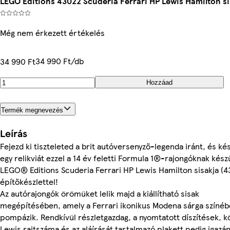
LEGO Editions 43022 Scuderia Ferrari HP Lewis Hamilton si
Még nem érkezett értékelés
34 990 Ft/db
34 990 Ft
Hozzáad
Termék megnevezés
Leírás
Fejezd ki tiszteleted a brit autóversenyző-legenda iránt, és kés
egy relikviát ezzel a 14 év feletti Formula 1®-rajongóknak kész
LEGO® Editions Scuderia Ferrari HP Lewis Hamilton sisakja (
építőkészlettel!
Az autórajongók örömüket lelik majd a kiállítható sisak
megépítésében, amely a Ferrari ikonikus Modena sárga színé
pompázik. Rendkívül részletgazdag, a nyomtatott díszítések, k
Lewis rajtszáma és az aláírását tartalmazó plakett pedig igazá