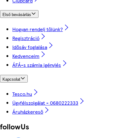
Clubcard
Első bevásárlás
Hogyan rendelj tőlünk?
Regisztráció
Idősáv foglalása
Kedvenceim
ÁFÁ-s számla igénylés
Kapcsolat
Tesco.hu
Ügyfélszolgálat - 0680222333
Áruházkereső
followUs