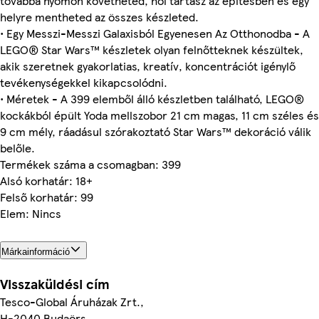
továbbá nyomon követheted, hol tartasz az építésben és egy
helyre mentheted az összes készleted.
• Egy Messzi-Messzi Galaxisból Egyenesen Az Otthonodba - A
LEGO® Star Wars™ készletek olyan felnőtteknek készültek,
akik szeretnek gyakorlatias, kreatív, koncentrációt igénylő
tevékenységekkel kikapcsolódni.
• Méretek - A 399 elemből álló készletben található, LEGO®
kockákból épült Yoda mellszobor 21 cm magas, 11 cm széles és
9 cm mély, ráadásul szórakoztató Star Wars™ dekoráció válik
belőle.
Termékek száma a csomagban: 399
Alsó korhatár: 18+
Felső korhatár: 99
Elem: Nincs
Márkainformáció
Visszaküldési cím
Tesco-Global Áruházak Zrt.,
H-2040 Budaörs,