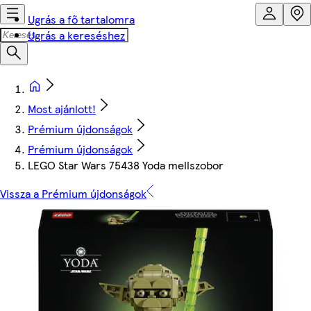
Ugrás a fő tartalomra
Ugrás a kereséshez
Most ajánlott!
Prémium újdonságok
Prémium újdonságok
LEGO Star Wars 75438 Yoda mellszobor
Vissza a Prémium újdonságok