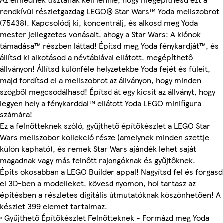
rendkívül részletgazdag LEGO® Star Wars™ Yoda mellszobrot
(75438). Kapcsolódj ki, koncentrálj, és alkosd meg Yoda
mester jellegzetes vonásait, ahogy a Star Wars: A klónok
támadása™ részben láttad! Építsd meg Yoda fénykardját™, és
állítsd ki alkotásod a névtáblával ellátott, megépíthető
állványon! Állítsd különféle helyzetekbe Yoda fejét és füleit,
majd fordítsd el a mellszobrot az állványon, hogy minden
szögből megcsodálhasd! Építsd át egy kicsit az állványt, hogy
legyen hely a fénykarddal™ ellátott Yoda LEGO minifigura
számára!
Ez a felnőtteknek szóló, gyűjthető építőkészlet a LEGO Star
Wars mellszobor kollekció része (amelynek minden szettje
külön kapható), és remek Star Wars ajándék lehet saját
magadnak vagy más felnőtt rajongóknak és gyűjtőknek.
Építs okosabban a LEGO Builder appal! Nagyítsd fel és forgasd
el 3D-ben a modelleket, kövesd nyomon, hol tartasz az
építésben a részletes digitális útmutatóknak köszönhetően! A
készlet 399 elemet tartalmaz.
• Gyűjthető Építőkészlet Felnőtteknek - Formázd meg Yoda