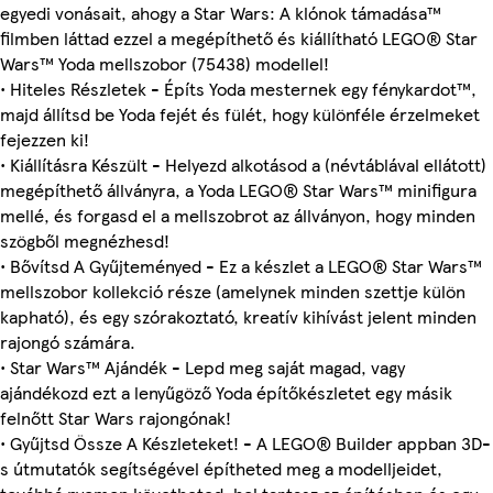
egyedi vonásait, ahogy a Star Wars: A klónok támadása™
filmben láttad ezzel a megépíthető és kiállítható LEGO® Star
Wars™ Yoda mellszobor (75438) modellel!
• Hiteles Részletek - Építs Yoda mesternek egy fénykardot™,
majd állítsd be Yoda fejét és fülét, hogy különféle érzelmeket
fejezzen ki!
• Kiállításra Készült - Helyezd alkotásod a (névtáblával ellátott)
megépíthető állványra, a Yoda LEGO® Star Wars™ minifigura
mellé, és forgasd el a mellszobrot az állványon, hogy minden
szögből megnézhesd!
• Bővítsd A Gyűjteményed - Ez a készlet a LEGO® Star Wars™
mellszobor kollekció része (amelynek minden szettje külön
kapható), és egy szórakoztató, kreatív kihívást jelent minden
rajongó számára.
• Star Wars™ Ajándék - Lepd meg saját magad, vagy
ajándékozd ezt a lenyűgöző Yoda építőkészletet egy másik
felnőtt Star Wars rajongónak!
• Gyűjtsd Össze A Készleteket! - A LEGO® Builder appban 3D-
s útmutatók segítségével építheted meg a modelljeidet,