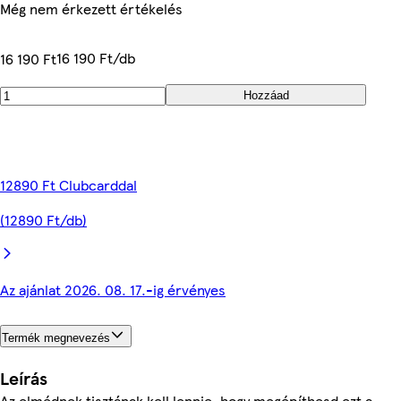
Még nem érkezett értékelés
16 190 Ft/db
16 190 Ft
Hozzáad
12890 Ft Clubcarddal
(12890 Ft/db)
Az ajánlat 2026. 08. 17.-ig érvényes
Termék megnevezés
Leírás
Az elmédnek tisztának kell lennie, hogy megépíthesd ezt a