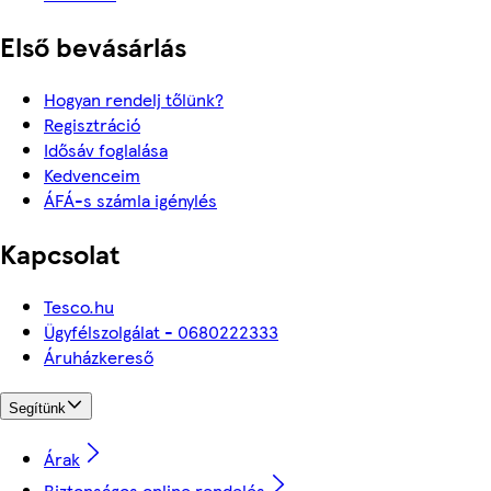
Első bevásárlás
Hogyan rendelj tőlünk?
Regisztráció
Idősáv foglalása
Kedvenceim
ÁFÁ-s számla igénylés
Kapcsolat
Tesco.hu
Ügyfélszolgálat - 0680222333
Áruházkereső
Segítünk
Árak
Biztonságos online rendelés