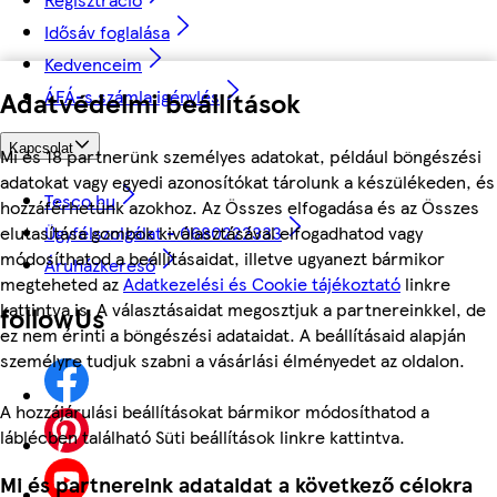
Idősáv foglalása
Kedvenceim
Adatvédelmi beállítások
ÁFÁ-s számla igénylés
Kapcsolat
Mi és 18 partnerünk személyes adatokat, például böngészési
adatokat vagy egyedi azonosítókat tárolunk a készülékeden, és
Tesco.hu
hozzáférhetünk azokhoz. Az Összes elfogadása és az Összes
Ügyfélszolgálat - 0680222333
elutasítása gombok kiválasztásával elfogadhatod vagy
módosíthatod a beállításaidat, illetve ugyanezt bármikor
Áruházkereső
megteheted az
Adatkezelési és Cookie tájékoztató
linkre
kattintva is. A választásaidat megosztjuk a partnereinkkel, de
followUs
ez nem érinti a böngészési adataidat. A beállításaid alapján
személyre tudjuk szabni a vásárlási élményedet az oldalon.
A hozzájárulási beállításokat bármikor módosíthatod a
láblécben található Süti beállítások linkre kattintva.
Mi és partnereink adataidat a következő célokra