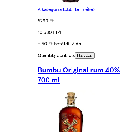
A kategória többi terméke
5290 Ft
10 580 Ft/l
+ 50 Ft betétdíj / db
Quantity controls
Hozzáad
Bumbu Original rum 40%
700 ml