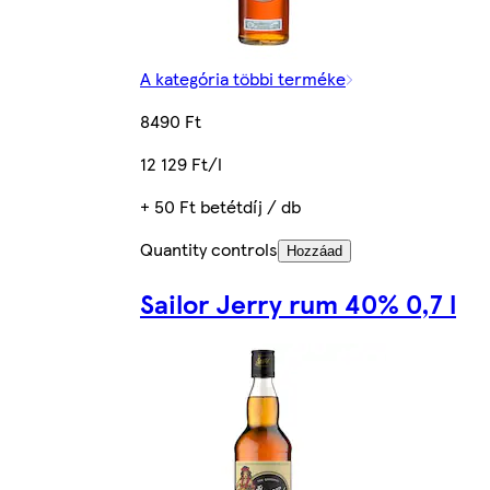
A kategória többi terméke
8490 Ft
12 129 Ft/l
+ 50 Ft betétdíj / db
Quantity controls
Hozzáad
Sailor Jerry rum 40% 0,7 l