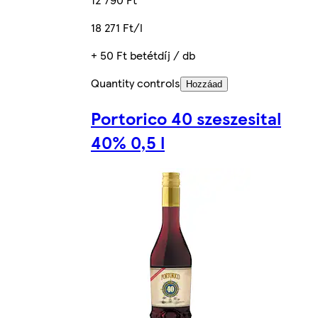
18 271 Ft/l
+ 50 Ft betétdíj / db
Quantity controls
Hozzáad
Portorico 40 szeszesital
40% 0,5 l