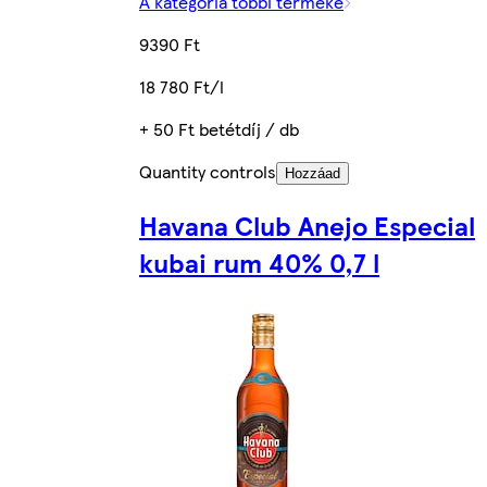
A kategória többi terméke
9390 Ft
18 780 Ft/l
+ 50 Ft betétdíj / db
Quantity controls
Hozzáad
Havana Club Anejo Especial
kubai rum 40% 0,7 l