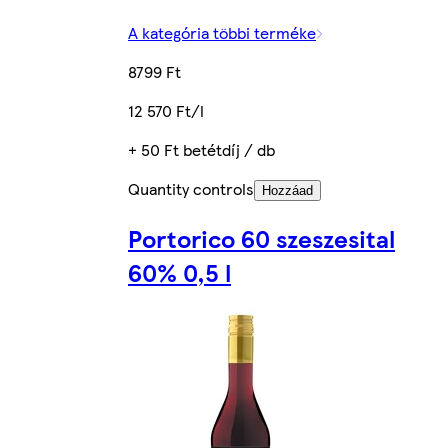
A kategória többi terméke
8799 Ft
12 570 Ft/l
+ 50 Ft betétdíj / db
Quantity controls
Hozzáad
Portorico 60 szeszesital
60% 0,5 l