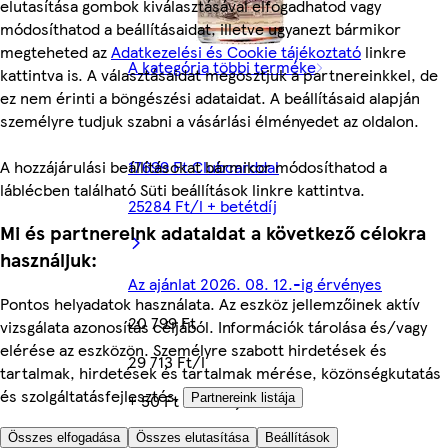
elutasítása gombok kiválasztásával elfogadhatod vagy
módosíthatod a beállításaidat, illetve ugyanezt bármikor
megteheted az
Adatkezelési és Cookie tájékoztató
linkre
A kategória többi terméke
kattintva is. A választásaidat megosztjuk a partnereinkkel, de
ez nem érinti a böngészési adataidat. A beállításaid alapján
személyre tudjuk szabni a vásárlási élményedet az oldalon.
A hozzájárulási beállításokat bármikor módosíthatod a
17699 Ft Clubcarddal
láblécben található Süti beállítások linkre kattintva.
25284 Ft/l + betétdíj
Mi és partnereink adataidat a következő célokra
használjuk:
Az ajánlat 2026. 08. 12.-ig érvényes
Pontos helyadatok használata. Az eszköz jellemzőinek aktív
20 799 Ft
vizsgálata azonosítás céljából. Információk tárolása és/vagy
elérése az eszközön. Személyre szabott hirdetések és
29 713 Ft/l
tartalmak, hirdetések és tartalmak mérése, közönségkutatás
és szolgáltatásfejlesztés.
+ 50 Ft betétdíj / db
Partnereink listája
Quantity controls
Összes elfogadása
Összes elutasítása
Beállítások
Hozzáad