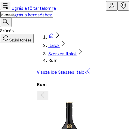
Ugrás a fő tartalomra
Ugrás a kereséshez
Szűrő törlése
Italok
Szeszes italok
Rum
Vissza ide Szeszes italok
Rum