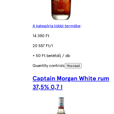
A kategória többi terméke
14 390 Ft
20 557 Ft/l
+ 50 Ft betétdíj / db
Quantity controls
Hozzáad
Captain Morgan White rum
37,5% 0,7 l