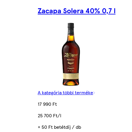
Zacapa Solera 40% 0,7 l
A kategória többi terméke
17 990 Ft
25 700 Ft/l
+ 50 Ft betétdíj / db