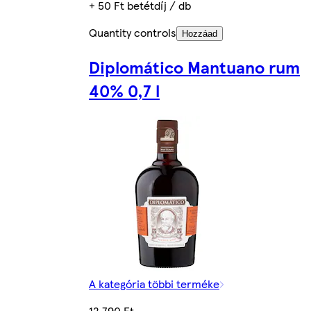
+ 50 Ft betétdíj / db
Quantity controls
Hozzáad
Diplomático Mantuano rum
40% 0,7 l
A kategória többi terméke
12 790 Ft