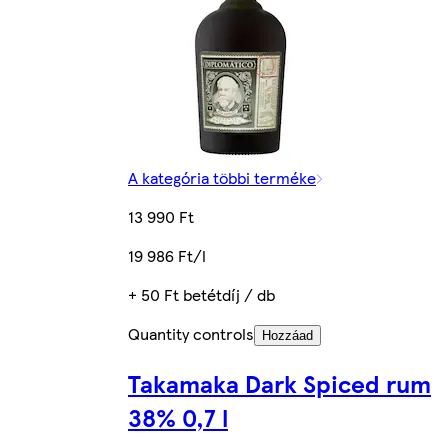
A kategória többi terméke
13 990 Ft
19 986 Ft/l
+ 50 Ft betétdíj / db
Quantity controls
Hozzáad
Takamaka Dark Spiced rum
38% 0,7 l