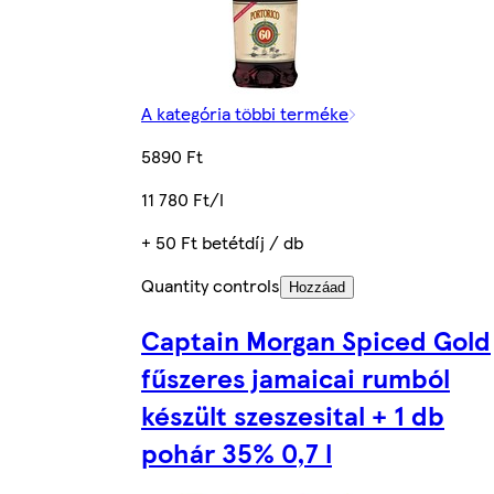
A kategória többi terméke
5890 Ft
11 780 Ft/l
+ 50 Ft betétdíj / db
Quantity controls
Hozzáad
Captain Morgan Spiced Gold
fűszeres jamaicai rumból
készült szeszesital + 1 db
pohár 35% 0,7 l