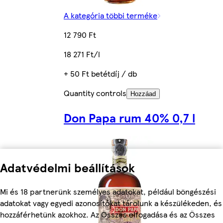
A kategória többi terméke
12 790 Ft
18 271 Ft/l
+ 50 Ft betétdíj / db
Quantity controls
Hozzáad
Don Papa rum 40% 0,7 l
Adatvédelmi beállítások
Mi és 18 partnerünk személyes adatokat, például böngészési
adatokat vagy egyedi azonosítókat tárolunk a készülékeden, és
hozzáférhetünk azokhoz. Az Összes elfogadása és az Összes