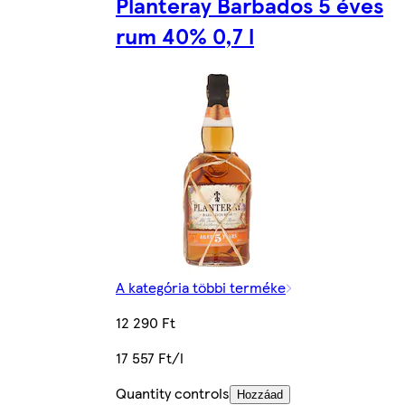
Planteray Barbados 5 éves
rum 40% 0,7 l
A kategória többi terméke
12 290 Ft
17 557 Ft/l
Quantity controls
Hozzáad