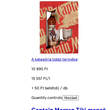
A kategória többi terméke
10 890 Ft
15 557 Ft/l
+ 50 Ft betétdíj / db
Quantity controls
Hozzáad
Captain Morgan Tiki mangó