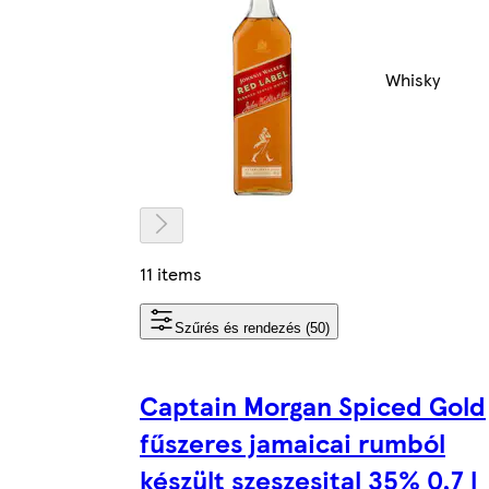
Whisky
11 items
Szűrés és rendezés (50)
Captain Morgan Spiced Gold
fűszeres jamaicai rumból
készült szeszesital 35% 0,7 l