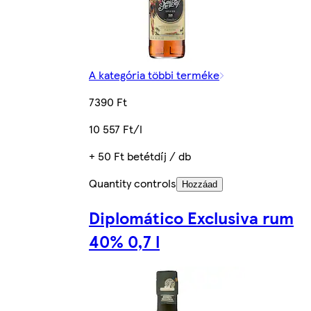
A kategória többi terméke
7390 Ft
10 557 Ft/l
+ 50 Ft betétdíj / db
Quantity controls
Hozzáad
Diplomático Exclusiva rum
40% 0,7 l