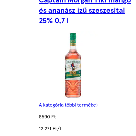
és ananász ízű szeszesital
25% 0,7 l
A kategória többi terméke
8590 Ft
12 271 Ft/l