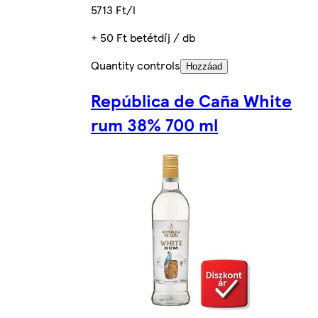
5713 Ft/l
+ 50 Ft betétdíj / db
Quantity controls
Hozzáad
República de Caña White
rum 38% 700 ml