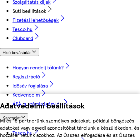
Szolgáltatás díjak
Süti beállítások
Fizetési lehetőségek
Tesco.hu
Clubcard
Első bevásárlás
Hogyan rendelj tőlünk?
Regisztráció
Idősáv foglalása
Kedvenceim
ÁFÁ-s számla igénylés
Adatvédelmi beállítások
Kapcsolat
Mi és 18 partnerünk személyes adatokat, például böngészési
adatokat vagy egyedi azonosítókat tárolunk a készülékeden, és
Tesco.hu
hozzáférhetünk azokhoz. Az Összes elfogadása és az Összes