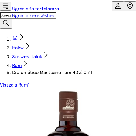
Ugrás a fő tartalomra
Ugrás a kereséshez
Italok
Szeszes italok
Rum
Diplomático Mantuano rum 40% 0,7 l
Vissza a Rum