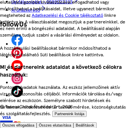
Ügyfélszolgálat - 0680222333
elutasítása gombok kiválasztásával elfogadhatod vagy
módosíthatod a beállításaidat, illetve ugyanezt bármikor
Áruházkereső
megteheted az
Adatkezelési és Cookie tájékoztató
linkre
kattintva is. A választásaidat megosztjuk a partnereinkkel, de
followUs
ez nem érinti a böngészési adataidat. A beállításaid alapján
személyre tudjuk szabni a vásárlási élményedet az oldalon.
A hozzájárulási beállításokat bármikor módosíthatod a
láblécben található Süti beállítások linkre kattintva.
Mi és partnereink adataidat a következő célokra
használjuk:
Pontos helyadatok használata. Az eszköz jellemzőinek aktív
vizsgálata azonosítás céljából. Információk tárolása és/vagy
elérése az eszközön. Személyre szabott hirdetések és
©
Tesco-Global Áruházak Zrt. 2026
tartalmak, hirdetések és tartalmak mérése, közönségkutatás
és szolgáltatásfejlesztés.
Partnereink listája
Összes elfogadása
Összes elutasítása
Beállítások