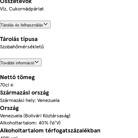
Összetevők
Víz, Cukornádpárlat
Tárolás és felhasználás
Tárolás típusa
Szobahőmérsékletű
További információ
Nettó tömeg
70cl ℮
Származási ország
Származási hely: Venezuela
Ország
Venezuela (Bolivári Köztársaság)
Alkoholtartalom: 40% (V/V)
Alkoholtartalom térfogatszázalékban
40% vol