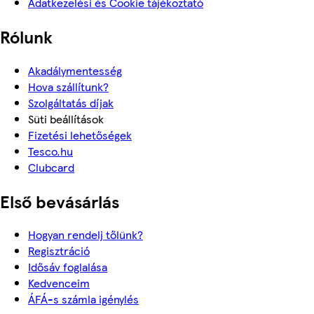
Adatkezelési és Cookie tájékoztató
Rólunk
Akadálymentesség
Hova szállítunk?
Szolgáltatás díjak
Süti beállítások
Fizetési lehetőségek
Tesco.hu
Clubcard
Első bevásárlás
Hogyan rendelj tőlünk?
Regisztráció
Idősáv foglalása
Kedvenceim
ÁFÁ-s számla igénylés