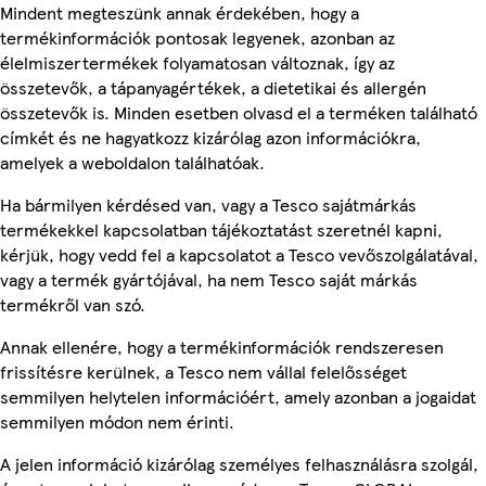
Mindent megteszünk annak érdekében, hogy a
termékinformációk pontosak legyenek, azonban az
élelmiszertermékek folyamatosan változnak, így az
összetevők, a tápanyagértékek, a dietetikai és allergén
összetevők is. Minden esetben olvasd el a terméken található
címkét és ne hagyatkozz kizárólag azon információkra,
amelyek a weboldalon találhatóak.
Ha bármilyen kérdésed van, vagy a Tesco sajátmárkás
termékekkel kapcsolatban tájékoztatást szeretnél kapni,
kérjük, hogy vedd fel a kapcsolatot a Tesco vevőszolgálatával,
vagy a termék gyártójával, ha nem Tesco saját márkás
termékről van szó.
Annak ellenére, hogy a termékinformációk rendszeresen
frissítésre kerülnek, a Tesco nem vállal felelősséget
semmilyen helytelen információért, amely azonban a jogaidat
semmilyen módon nem érinti.
A jelen információ kizárólag személyes felhasználásra szolgál,