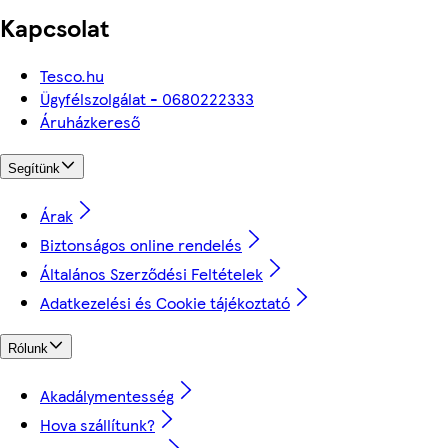
Kapcsolat
Tesco.hu
Ügyfélszolgálat - 0680222333
Áruházkereső
Segítünk
Árak
Biztonságos online rendelés
Általános Szerződési Feltételek
Adatkezelési és Cookie tájékoztató
Rólunk
Akadálymentesség
Hova szállítunk?