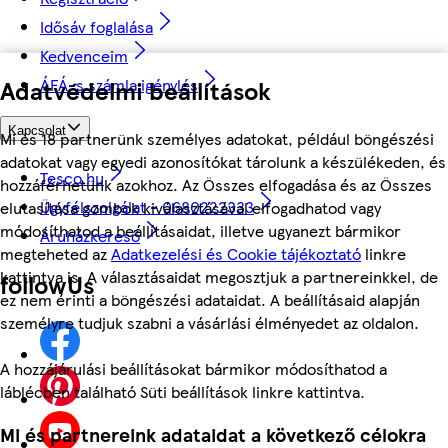
Idősáv foglalása
Kedvenceim
Adatvédelmi beállítások
ÁFÁ-s számla igénylés
Kapcsolat
Mi és 18 partnerünk személyes adatokat, például böngészési
adatokat vagy egyedi azonosítókat tárolunk a készülékeden, és
Tesco.hu
hozzáférhetünk azokhoz. Az Összes elfogadása és az Összes
Ügyfélszolgálat - 0680222333
elutasítása gombok kiválasztásával elfogadhatod vagy
módosíthatod a beállításaidat, illetve ugyanezt bármikor
Áruházkereső
megteheted az
Adatkezelési és Cookie tájékoztató
linkre
kattintva is. A választásaidat megosztjuk a partnereinkkel, de
followUs
ez nem érinti a böngészési adataidat. A beállításaid alapján
személyre tudjuk szabni a vásárlási élményedet az oldalon.
A hozzájárulási beállításokat bármikor módosíthatod a
láblécben található Süti beállítások linkre kattintva.
Mi és partnereink adataidat a következő célokra