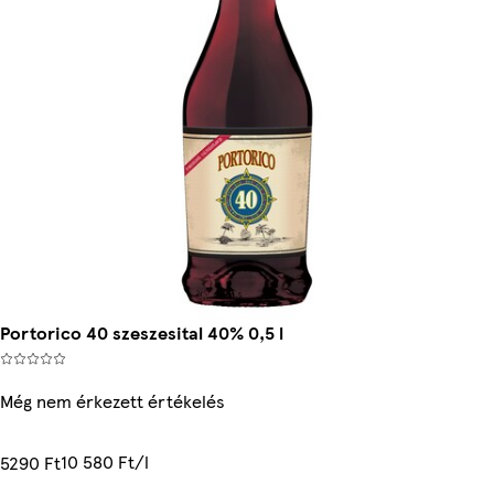
Portorico 40 szeszesital 40% 0,5 l
Még nem érkezett értékelés
10 580 Ft/l
5290 Ft