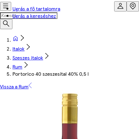
Ugrás a fő tartalomra
Ugrás a kereséshez
Italok
Szeszes italok
Rum
Portorico 40 szeszesital 40% 0,5 l
Vissza a Rum