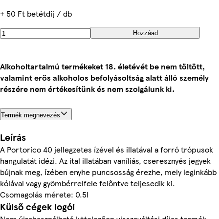
+ 50 Ft betétdíj / db
Hozzáad
Alkoholtartalmú termékeket 18. életévét be nem töltött,
valamint erős alkoholos befolyásoltság alatt álló személy
részére nem értékesítünk és nem szolgálunk ki.
Termék megnevezés
Leírás
A Portorico 40 jellegzetes ízével és illatával a forró trópusok
hangulatát idézi. Az ital illatában vaníliás, cseresznyés jegyek
bújnak meg, ízében enyhe puncsosság érezhe, mely leginkább
kólával vagy gyömbérrelfele felőntve teljesedik ki.
Csomagolás mérete: 0.5l
Külső cégek logói
Nem újrahasználható kötelezően visszaváltási díjas termék