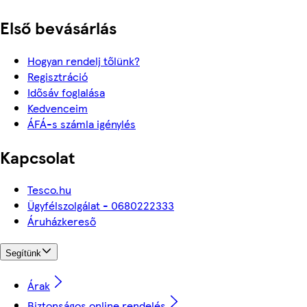
Első bevásárlás
Hogyan rendelj tőlünk?
Regisztráció
Idősáv foglalása
Kedvenceim
ÁFÁ-s számla igénylés
Kapcsolat
Tesco.hu
Ügyfélszolgálat - 0680222333
Áruházkereső
Segítünk
Árak
Biztonságos online rendelés