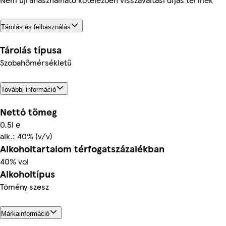
Tárolás és felhasználás
Tárolás típusa
Szobahőmérsékletű
További információ
Nettó tömeg
0.5l ℮
alk.: 40% (v/v)
Alkoholtartalom térfogatszázalékban
40% vol
Alkoholtípus
Tömény szesz
Márkainformáció