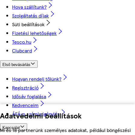
Hova szállítunk?
Szolgáltatás díjak
Süti beállítások
Fizetési lehetőségek
Tesco.hu
Clubcard
Első bevásárlás
Hogyan rendelj tőlünk?
Regisztráció
Idősáv foglalása
Kedvenceim
ÁFÁ-s számla igénylés
Adatvédelmi beállítások
Kapcsolat
Mi és 18 partnerünk személyes adatokat, például böngészési