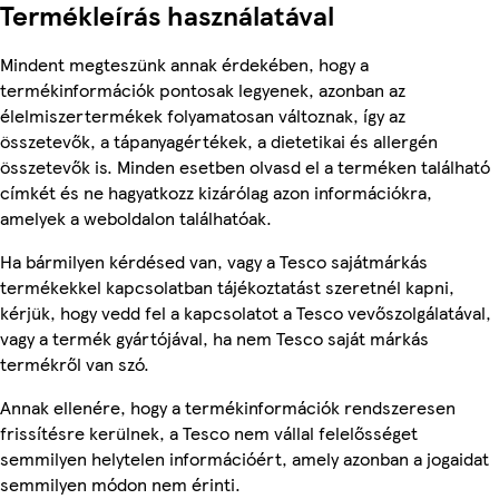
Termékleírás használatával
Mindent megteszünk annak érdekében, hogy a
termékinformációk pontosak legyenek, azonban az
élelmiszertermékek folyamatosan változnak, így az
összetevők, a tápanyagértékek, a dietetikai és allergén
összetevők is. Minden esetben olvasd el a terméken található
címkét és ne hagyatkozz kizárólag azon információkra,
amelyek a weboldalon találhatóak.
Ha bármilyen kérdésed van, vagy a Tesco sajátmárkás
termékekkel kapcsolatban tájékoztatást szeretnél kapni,
kérjük, hogy vedd fel a kapcsolatot a Tesco vevőszolgálatával,
vagy a termék gyártójával, ha nem Tesco saját márkás
termékről van szó.
Annak ellenére, hogy a termékinformációk rendszeresen
frissítésre kerülnek, a Tesco nem vállal felelősséget
semmilyen helytelen információért, amely azonban a jogaidat
semmilyen módon nem érinti.