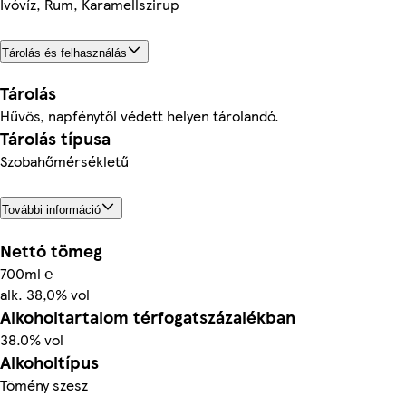
Ivóvíz, Rum, Karamellszirup
Tárolás és felhasználás
Tárolás
Hűvös, napfénytől védett helyen tárolandó.
Tárolás típusa
Szobahőmérsékletű
További információ
Nettó tömeg
700ml ℮
alk. 38,0% vol
Alkoholtartalom térfogatszázalékban
38.0% vol
Alkoholtípus
Tömény szesz