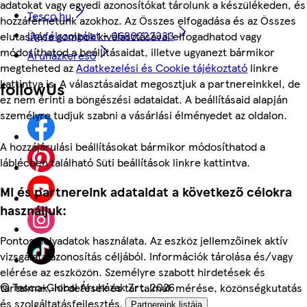
adatokat vagy egyedi azonosítókat tárolunk a készülékeden, és
Tesco.hu
hozzáférhetünk azokhoz. Az Összes elfogadása és az Összes
Ügyfélszolgálat - 0680222333
elutasítása gombok kiválasztásával elfogadhatod vagy
módosíthatod a beállításaidat, illetve ugyanezt bármikor
Áruházkereső
megteheted az
Adatkezelési és Cookie tájékoztató
linkre
kattintva is. A választásaidat megosztjuk a partnereinkkel, de
followUs
ez nem érinti a böngészési adataidat. A beállításaid alapján
személyre tudjuk szabni a vásárlási élményedet az oldalon.
A hozzájárulási beállításokat bármikor módosíthatod a
láblécben található Süti beállítások linkre kattintva.
Mi és partnereink adataidat a következő célokra
használjuk:
Pontos helyadatok használata. Az eszköz jellemzőinek aktív
vizsgálata azonosítás céljából. Információk tárolása és/vagy
elérése az eszközön. Személyre szabott hirdetések és
©
Tesco-Global Áruházak Zrt. 2026
tartalmak, hirdetések és tartalmak mérése, közönségkutatás
és szolgáltatásfejlesztés.
Partnereink listája