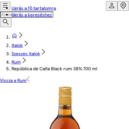
Ugrás a fő tartalomra
Ugrás a kereséshez
Italok
Szeszes italok
Rum
República de Caña Black rum 38% 700 ml
Vissza a Rum