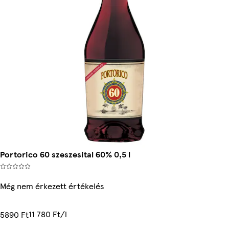
Portorico 60 szeszesital 60% 0,5 l
Még nem érkezett értékelés
11 780 Ft/l
5890 Ft