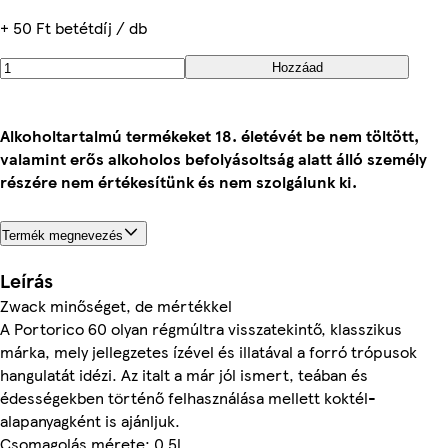
+ 50 Ft betétdíj / db
Hozzáad
Alkoholtartalmú termékeket 18. életévét be nem töltött,
valamint erős alkoholos befolyásoltság alatt álló személy
részére nem értékesítünk és nem szolgálunk ki.
Termék megnevezés
Leírás
Zwack minőséget, de mértékkel
A Portorico 60 olyan régmúltra visszatekintő, klasszikus
márka, mely jellegzetes ízével és illatával a forró trópusok
hangulatát idézi. Az italt a már jól ismert, teában és
édességekben történő felhasználása mellett koktél-
alapanyagként is ajánljuk.
Csomagolás mérete: 0.5l