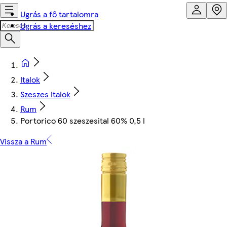
Ugrás a fő tartalomra
Ugrás a kereséshez
Italok
Szeszes italok
Rum
Portorico 60 szeszesital 60% 0,5 l
Vissza a Rum