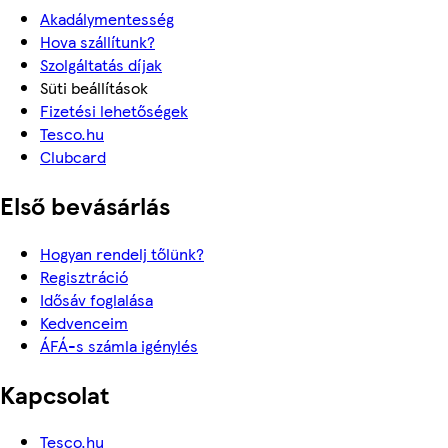
Akadálymentesség
Hova szállítunk?
Szolgáltatás díjak
Süti beállítások
Fizetési lehetőségek
Tesco.hu
Clubcard
Első bevásárlás
Hogyan rendelj tőlünk?
Regisztráció
Idősáv foglalása
Kedvenceim
ÁFÁ-s számla igénylés
Kapcsolat
Tesco.hu