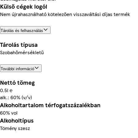
Külső cégek logói
Nem újrahasználható kötelezően visszaváltási díjas termék
Tárolás és felhasználás
Tárolás típusa
Szobahőmérsékletű
További információ
Nettó tömeg
0.5l ℮
alk.: 60% (v/v)
Alkoholtartalom térfogatszázalékban
60% vol
Alkoholtípus
Tömény szesz