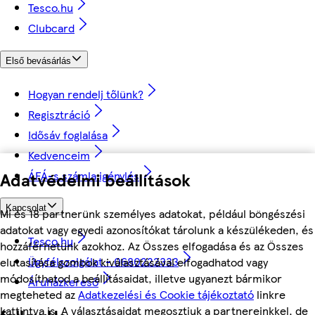
Tesco.hu
Clubcard
Első bevásárlás
Hogyan rendelj tőlünk?
Regisztráció
Idősáv foglalása
Kedvenceim
Adatvédelmi beállítások
ÁFÁ-s számla igénylés
Kapcsolat
Mi és 18 partnerünk személyes adatokat, például böngészési
adatokat vagy egyedi azonosítókat tárolunk a készülékeden, és
Tesco.hu
hozzáférhetünk azokhoz. Az Összes elfogadása és az Összes
Ügyfélszolgálat - 0680222333
elutasítása gombok kiválasztásával elfogadhatod vagy
módosíthatod a beállításaidat, illetve ugyanezt bármikor
Áruházkereső
megteheted az
Adatkezelési és Cookie tájékoztató
linkre
kattintva is. A választásaidat megosztjuk a partnereinkkel, de