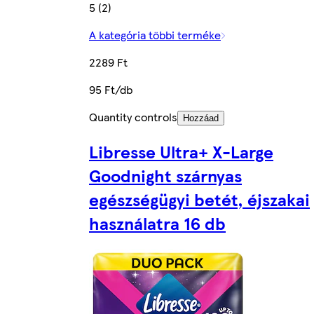
5 (2)
A kategória többi terméke
2289 Ft
95 Ft/db
Quantity controls
Hozzáad
Libresse Ultra+ X-Large
Goodnight szárnyas
egészségügyi betét, éjszakai
használatra 16 db