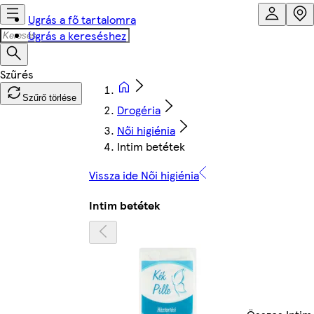
Ugrás a fő tartalomra
Ugrás a kereséshez
Szűrő törlése
Drogéria
Női higiénia
Intim betétek
Vissza ide Női higiénia
Intim betétek