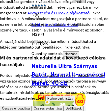
elutasítása gombok kiválasztásával elfogadhatod vagy
módosíthatod a beállításaidat, illetve ugyanezt bármikor
megteheted az
Adatkezelési és Cookie tájékoztató
linkre
5 (8)
kattintva is. A választásaidat megosztjuk a partnereinkkel, de
ez nem érinti a böngészési adataidat. A beállításaid alapján
A kategória többi terméke
személyre tudjuk szabni a vásárlási élményedet az oldalon.
1429 Ft
A hozzájárulási beállításokat bármikor módosíthatod a
119 Ft/db
láblécben található Süti beállítások linkre kattintva.
Quantity controls
Hozzáad
Mi és partnereink adataidat a következő célokra
használjuk:
Naturella Ultra Szárnyas
Betét, Normal (1-es méret)
Pontos helyadatok használata. Az eszköz jellemzőinek aktív
vizsgálata azonosítás céljából. Információk tárolása és/vagy
Méret, 40 db
elérése az eszközön. Személyre szabott hirdetések és
tartalmak, hirdetések és tartalmak mérése, közönségkutatás
és szolgáltatásfejlesztés.
Partnereink listája
Összes elfogadása
Összes elutasítása
Beállítások