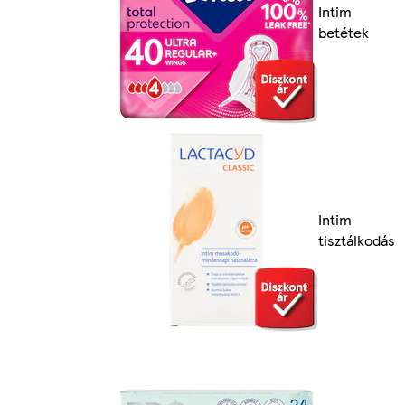
Intim
betétek
Intim
tisztálkodás