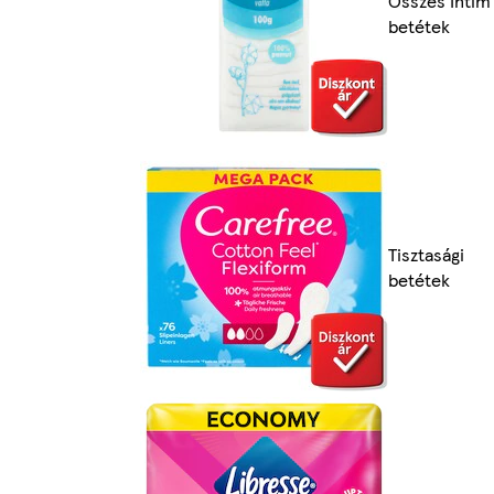
Összes Intim
betétek
Tisztasági
betétek