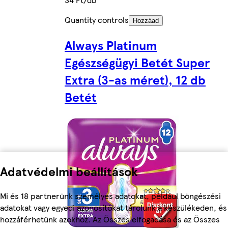
Quantity controls
Hozzáad
Always Platinum
Egészségügyi Betét Super
Extra (3-as méret), 12 db
Betét
Adatvédelmi beállítások
Mi és 18 partnerünk személyes adatokat, például böngészési
adatokat vagy egyedi azonosítókat tárolunk a készülékeden, és
hozzáférhetünk azokhoz. Az Összes elfogadása és az Összes