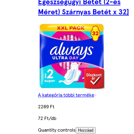
Egészségügyi Betét (2-es
Méret) Szárnyas Betét x 32]
A kategória többi terméke
2289 Ft
72 Ft/db
Quantity controls
Hozzáad