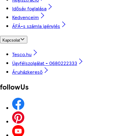
Idősáv foglalása
Kedvenceim
ÁFÁ-s számla igénylés
Kapcsolat
Tesco.hu
Ügyfélszolgálat - 0680222333
Áruházkereső
followUs