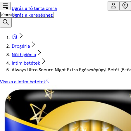
Ugrás a fő tartalomra
Ugrás a kereséshez
Drogéria
Női higiénia
Intim betétek
Always Ultra Secure Night Extra Egészségügyi Betét (5-ös
Vissza a Intim betétek