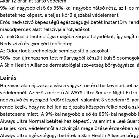
Akár 12 órán át tartó védelem
9%-kal nagyobb első és 85%-kal nagyobb hátsó rész, az 1-es 
betétekhez képest, a teljes körű éjszakai védelemért
Erős nedvszívó képességű egészségügyi betét InstantDry rend
másodpercek alatt felszívja a folyadékot
A LeakGuard technológia magába zárja a folyadékot, így segít m
Nedvszívó és gyengéd fedőréteg
Az Odourlock technológia semlegesíti a szagokat
50%-ban újrahasznosított műanyagból készült külső csomagol
A Skin Health Alliance dermatológiai szövetség bőrgyógyászai á
Leírás
Ha zavartalan éjszakai alvásra vágysz, ne érd be kevesebbel az 
védelemnél: Az 5-ös méretű ALWAYS Ultra Secure Night Extra 
nedvszívó és gyengéd fedőréteggel, valamint 3 védelemről g
rendelkezik, hogy ne kelljen az éjszaka közepén felkelned a sz
betétcsere miatt. A 9%-kal nagyobb első és 85%-kal nagyobb 
Always Ultra Normal betétekhez képest), valamint a LeakGua
a teljes körű védelemről a szivárgás megelőzése érdekében a 
Always Ultra egészségügyi betétek a Skin Health Alliance bőrgy