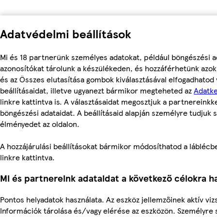
Adatvédelmi beállítások
Mi és 18 partnerünk személyes adatokat, például böngészési a
azonosítókat tárolunk a készülékeden, és hozzáférhetünk azo
és az Összes elutasítása gombok kiválasztásával elfogadhatod
beállításaidat, illetve ugyanezt bármikor megteheted az
Adatke
linkre kattintva is. A választásaidat megosztjuk a partnereinkke
böngészési adataidat. A beállításaid alapján személyre tudjuk s
élményedet az oldalon.
A hozzájárulási beállításokat bármikor módosíthatod a láblécben
linkre kattintva.
Mi és partnereink adataidat a következő célokra ha
Pontos helyadatok használata. Az eszköz jellemzőinek aktív vizs
Információk tárolása és/vagy elérése az eszközön. Személyre 