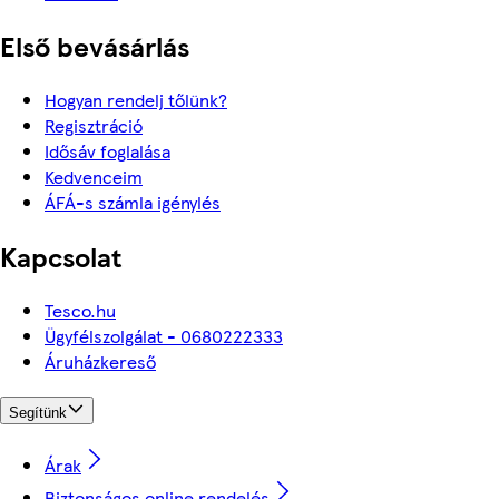
Első bevásárlás
Hogyan rendelj tőlünk?
Regisztráció
Idősáv foglalása
Kedvenceim
ÁFÁ-s számla igénylés
Kapcsolat
Tesco.hu
Ügyfélszolgálat - 0680222333
Áruházkereső
Segítünk
Árak
Biztonságos online rendelés