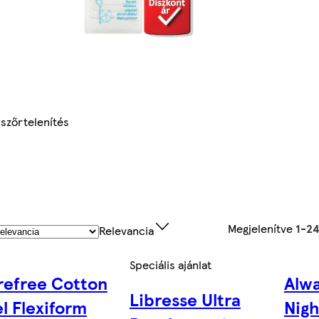
 szőrtelenítés
Megjelenítve
1-2
Relevancia
Speciális ajánlat
refree Cotton
Alwa
Libresse Ultra
l Flexiform
Nigh