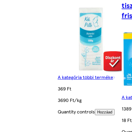
tis
fri
A kategória többi terméke
369 Ft
A ka
3690 Ft/kg
1389
Quantity controls
Hozzáad
18 F
Quan