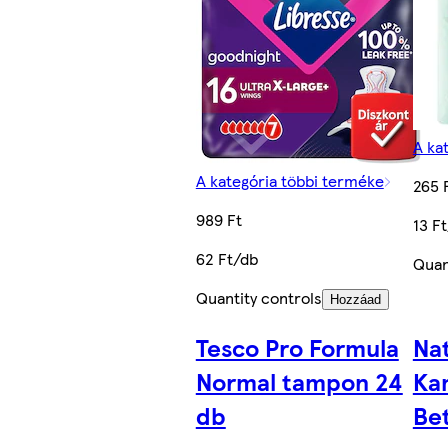
A ka
A kategória többi terméke
265 
989 Ft
13 F
62 Ft/db
Quan
Quantity controls
Hozzáad
Tesco Pro Formula
Nat
Normal tampon 24
Kam
db
Be