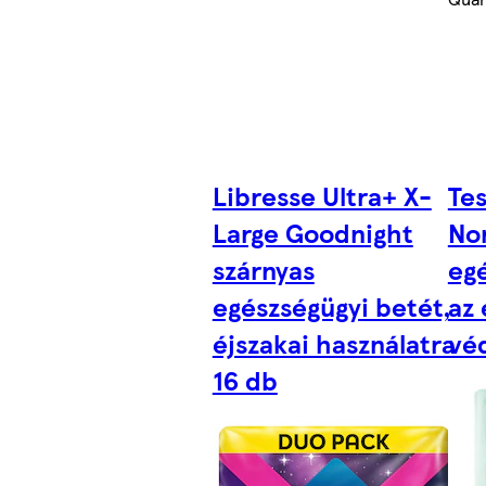
Libresse Ultra+ X-
Te
Large Goodnight
No
szárnyas
eg
egészségügyi betét,
az
éjszakai használatra
vé
16 db