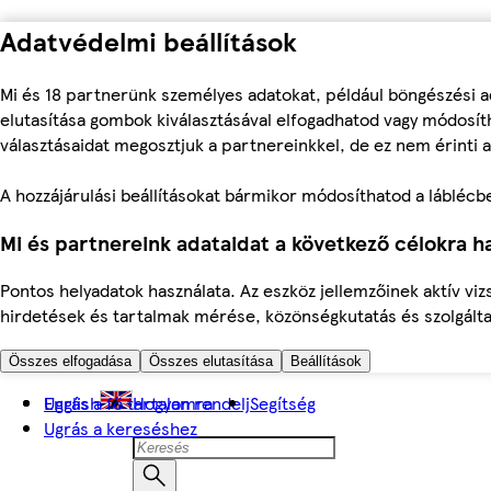
Adatvédelmi beállítások
Mi és 18 partnerünk személyes adatokat, például böngészési a
elutasítása gombok kiválasztásával elfogadhatod vagy módosíth
választásaidat megosztjuk a partnereinkkel, de ez nem érinti a
A hozzájárulási beállításokat bármikor módosíthatod a láblécben 
Mi és partnereink adataidat a következő célokra ha
Pontos helyadatok használata. Az eszköz jellemzőinek aktív viz
hirdetések és tartalmak mérése, közönségkutatás és szolgálta
Összes elfogadása
Összes elutasítása
Beállítások
Ugrás a fő tartalomra
English
Hogyan rendelj
Segítség
Ugrás a kereséshez