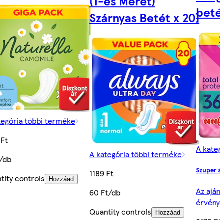
(1-es Méret)
beté
Szárnyas Betét x 20]
tegória többi terméke
 Ft
A kate
A kategória többi terméke
t/db
Szuper 
1189 Ft
tity controls
Hozzáad
Az aján
60 Ft/db
érvény
Quantity controls
Hozzáad