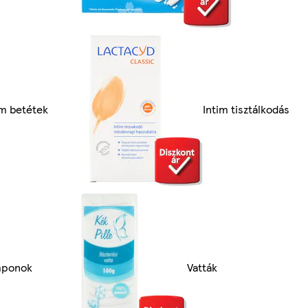
im betétek
Intim tisztálkodás
mponok
Vatták