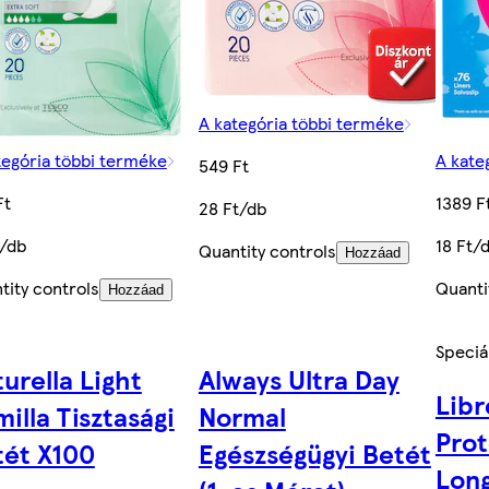
A kategória többi terméke
tegória többi terméke
A kate
549 Ft
Ft
1389 F
28 Ft/db
t/db
18 Ft/
Quantity controls
Hozzáad
tity controls
Quanti
Hozzáad
Speciál
urella Light
Always Ultra Day
Libr
illa Tisztasági
Normal
Prot
tét X100
Egészségügyi Betét
Long