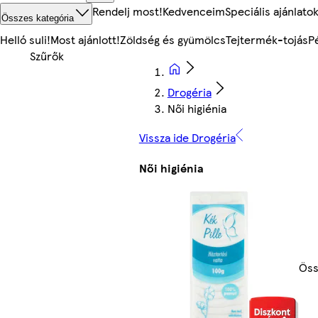
Rendelj most!
Kedvenceim
Speciális ajánlato
Összes kategória
Helló suli!
Most ajánlott!
Zöldség és gyümölcs
Tejtermék-tojás
P
Drogéria
Női higiénia
Vissza ide Drogéria
Női higiénia
Öss