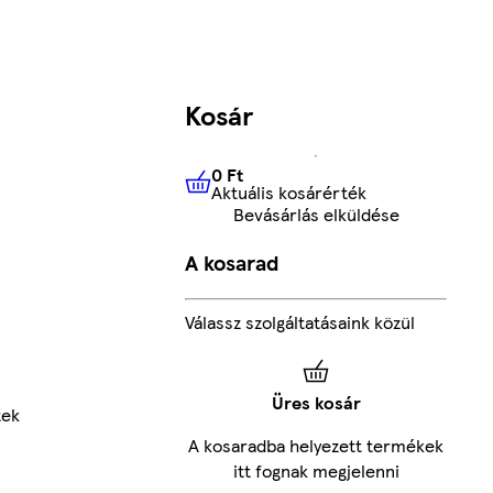
Kosár
0 Ft
Aktuális kosárérték
0 Ft
Aktuális kosárérték
Bevásárlás elküldése
A kosarad
Válassz szolgáltatásaink közül
Üres kosár
tek
A kosaradba helyezett termékek
itt fognak megjelenni