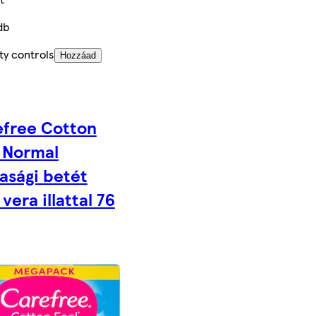
db
ty controls
Hozzáad
efree Cotton
 Normal
tasági betét
 vera illattal 76