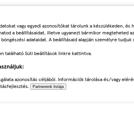
datokat vagy egyedi azonosítókat tárolunk a készülékeden, és
atod a beállításaidat, illetve ugyanezt bármikor megteheted a
 böngészési adataidat. A beállításaid alapján személyre tudjuk 
található Süti beállítások linkre kattintva.
sználjuk:
sgálata azonosítás céljából. Információk tárolása és/vagy elér
tásfejlesztés.
Partnereink listája