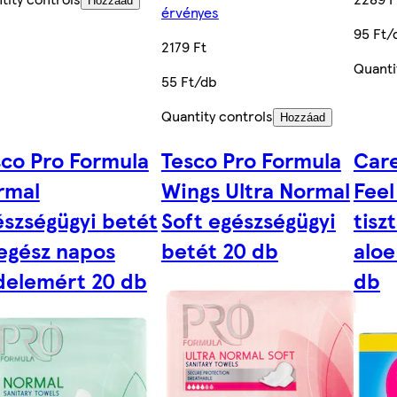
Hozzáad
érvényes
95 Ft/
2179 Ft
Quanti
55 Ft/db
Quantity controls
Hozzáad
sco Pro Formula
Tesco Pro Formula
Car
rmal
Wings Ultra Normal
Feel
észségügyi betét
Soft egészségügyi
tisz
 egész napos
betét 20 db
aloe
delemért 20 db
db