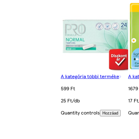
A kategória többi terméke
A ka
599 Ft
1679
25 Ft/db
17 F
Quantity controls
Quan
Hozzáad