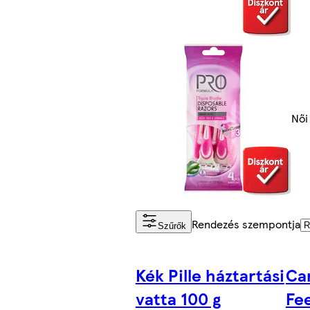
Női
Rendezés szempontja
Szűrők
Kék Pille háztartási
Ca
vatta 100 g
Fee