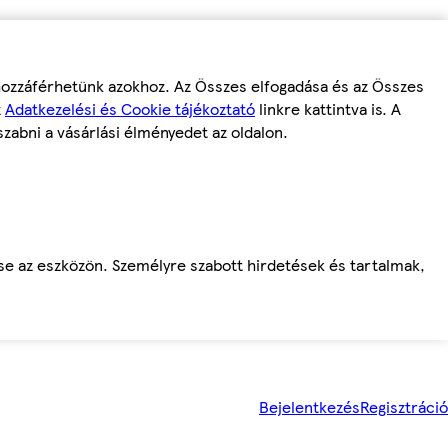
 hozzáférhetünk azokhoz. Az Összes elfogadása és az Összes
z
Adatkezelési és Cookie tájékoztató
linkre kattintva is. A
szabni a vásárlási élményedet az oldalon.
ése az eszközön. Személyre szabott hirdetések és tartalmak,
Bejelentkezés
Regisztráció