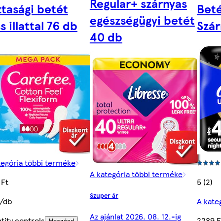
Regular+ szárnyas
ztasági betét
Beté
egészségügyi betét
ss illattal 76 db
Szár
40 db
tegória többi terméke
A kategória többi terméke
 Ft
5 (2)
Szuper ár
t/db
A kate
Az ajánlat 2026. 08. 12.-ig
tity controls
2289 F