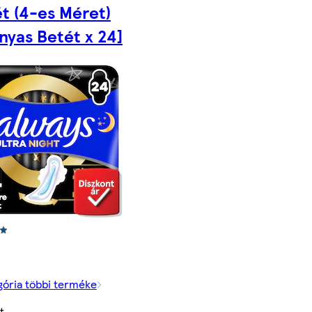
t (4-es Méret)
nyas Betét x 24]
gória többi terméke
t