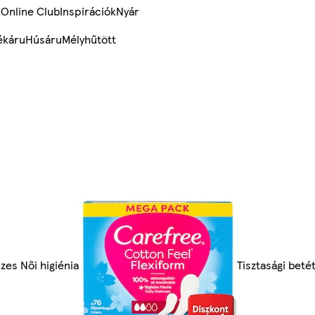
k
Online Club
Inspirációk
Nyár
ékáru
Húsáru
Mélyhűtött
zes Női higiénia
Tisztasági beté