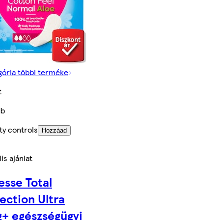
gória többi terméke
t
db
ty controls
Hozzáad
is ajánlat
esse Total
ection Ultra
+ egészségügyi