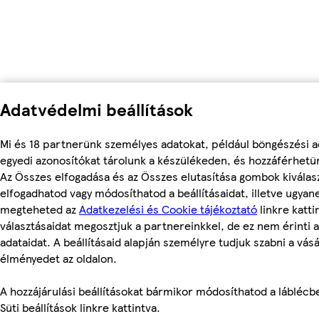
Adatvédelmi beállítások
Mi és 18 partnerünk személyes adatokat, például böngészési a
egyedi azonosítókat tárolunk a készülékeden, és hozzáférhetü
Az Összes elfogadása és az Összes elutasítása gombok kiválas
elfogadhatod vagy módosíthatod a beállításaidat, illetve ugyan
megteheted az
Adatkezelési és Cookie tájékoztató
linkre kattin
választásaidat megosztjuk a partnereinkkel, de ez nem érinti 
adataidat. A beállításaid alapján személyre tudjuk szabni a vásá
élményedet az oldalon.
A hozzájárulási beállításokat bármikor módosíthatod a láblécbe
Süti beállítások linkre kattintva.