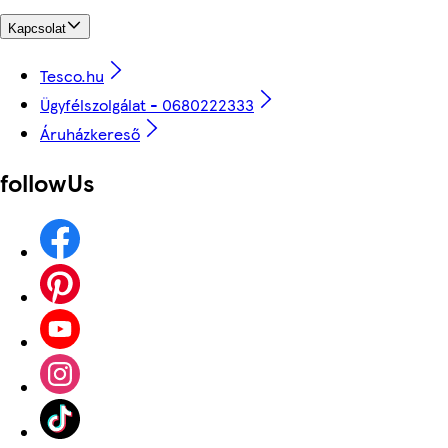
Kapcsolat
Tesco.hu
Ügyfélszolgálat - 0680222333
Áruházkereső
followUs