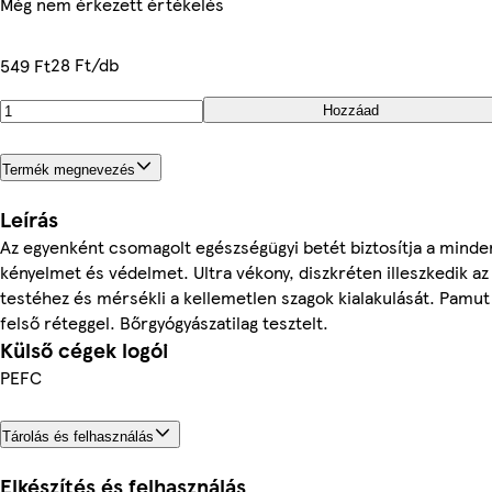
Még nem érkezett értékelés
28 Ft/db
549 Ft
Hozzáad
Termék megnevezés
Leírás
Az egyenként csomagolt egészségügyi betét biztosítja a minde
kényelmet és védelmet. Ultra vékony, diszkréten illeszkedik a
testéhez és mérsékli a kellemetlen szagok kialakulását. Pamu
felső réteggel. Bőrgyógyászatilag tesztelt.
Külső cégek logói
PEFC
Tárolás és felhasználás
Elkészítés és felhasználás