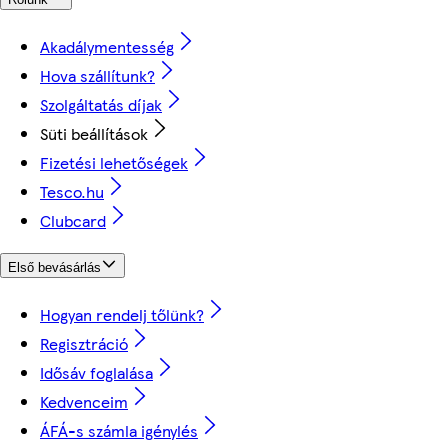
Akadálymentesség
Hova szállítunk?
Szolgáltatás díjak
Süti beállítások
Fizetési lehetőségek
Tesco.hu
Clubcard
Első bevásárlás
Hogyan rendelj tőlünk?
Regisztráció
Idősáv foglalása
Kedvenceim
ÁFÁ-s számla igénylés