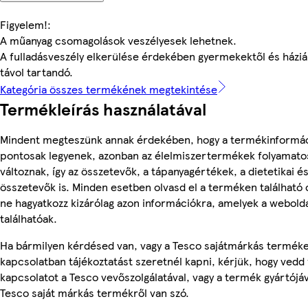
Figyelem!:
A műanyag csomagolások veszélyesek lehetnek.
A fulladásveszély elkerülése érdekében gyermekektől és háziál
távol tartandó.
Kategória összes termékének megtekintése
Termékleírás használatával
Mindent megteszünk annak érdekében, hogy a termékinformá
pontosak legyenek, azonban az élelmiszertermékek folyamato
változnak, így az összetevők, a tápanyagértékek, a dietetikai és
összetevők is. Minden esetben olvasd el a terméken található
ne hagyatkozz kizárólag azon információkra, amelyek a webold
találhatóak.
Ha bármilyen kérdésed van, vagy a Tesco sajátmárkás termék
kapcsolatban tájékoztatást szeretnél kapni, kérjük, hogy vedd 
kapcsolatot a Tesco vevőszolgálatával, vagy a termék gyártójá
Tesco saját márkás termékről van szó.