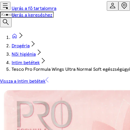
Ugrás a fő tartalomra
Ugrás a kereséshez
Drogéria
Női higiénia
Intim betétek
Tesco Pro Formula Wings Ultra Normal Soft egészségügyi
Vissza a Intim betétek