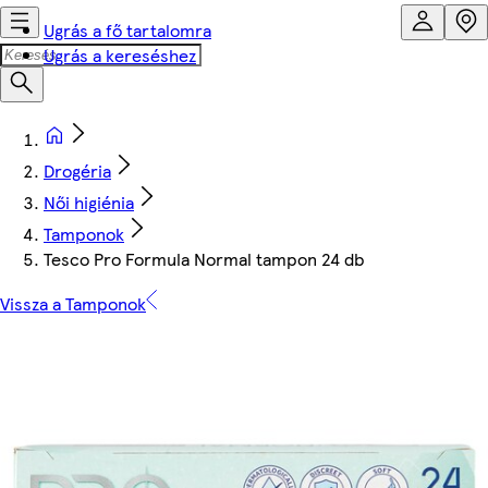
Ugrás a fő tartalomra
Ugrás a kereséshez
Drogéria
Női higiénia
Tamponok
Tesco Pro Formula Normal tampon 24 db
Vissza a Tamponok