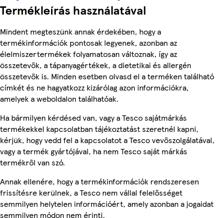
Termékleírás használatával
Mindent megteszünk annak érdekében, hogy a
termékinformációk pontosak legyenek, azonban az
élelmiszertermékek folyamatosan változnak, így az
összetevők, a tápanyagértékek, a dietetikai és allergén
összetevők is. Minden esetben olvasd el a terméken található
címkét és ne hagyatkozz kizárólag azon információkra,
amelyek a weboldalon találhatóak.
Ha bármilyen kérdésed van, vagy a Tesco sajátmárkás
termékekkel kapcsolatban tájékoztatást szeretnél kapni,
kérjük, hogy vedd fel a kapcsolatot a Tesco vevőszolgálatával,
vagy a termék gyártójával, ha nem Tesco saját márkás
termékről van szó.
Annak ellenére, hogy a termékinformációk rendszeresen
frissítésre kerülnek, a Tesco nem vállal felelősséget
semmilyen helytelen információért, amely azonban a jogaidat
semmilyen módon nem érinti.