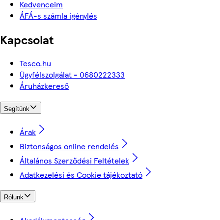
Kedvenceim
ÁFÁ-s számla igénylés
Kapcsolat
Tesco.hu
Ügyfélszolgálat - 0680222333
Áruházkereső
Segítünk
Árak
Biztonságos online rendelés
Általános Szerződési Feltételek
Adatkezelési és Cookie tájékoztató
Rólunk