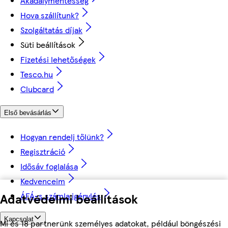
Akadálymentesség
Hova szállítunk?
Szolgáltatás díjak
Süti beállítások
Fizetési lehetőségek
Tesco.hu
Clubcard
Első bevásárlás
Hogyan rendelj tőlünk?
Regisztráció
Idősáv foglalása
Kedvenceim
ÁFÁ-s számla igénylés
Adatvédelmi beállítások
Kapcsolat
Mi és 18 partnerünk személyes adatokat, például böngészési