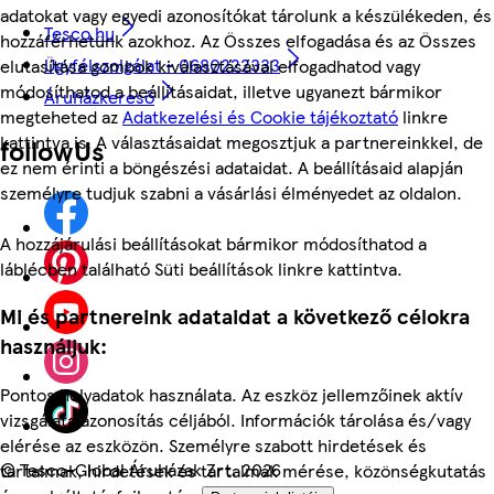
adatokat vagy egyedi azonosítókat tárolunk a készülékeden, és
Tesco.hu
hozzáférhetünk azokhoz. Az Összes elfogadása és az Összes
Ügyfélszolgálat - 0680222333
elutasítása gombok kiválasztásával elfogadhatod vagy
módosíthatod a beállításaidat, illetve ugyanezt bármikor
Áruházkereső
megteheted az
Adatkezelési és Cookie tájékoztató
linkre
kattintva is. A választásaidat megosztjuk a partnereinkkel, de
followUs
ez nem érinti a böngészési adataidat. A beállításaid alapján
személyre tudjuk szabni a vásárlási élményedet az oldalon.
A hozzájárulási beállításokat bármikor módosíthatod a
láblécben található Süti beállítások linkre kattintva.
Mi és partnereink adataidat a következő célokra
használjuk:
Pontos helyadatok használata. Az eszköz jellemzőinek aktív
vizsgálata azonosítás céljából. Információk tárolása és/vagy
elérése az eszközön. Személyre szabott hirdetések és
©
Tesco-Global Áruházak Zrt. 2026
tartalmak, hirdetések és tartalmak mérése, közönségkutatás