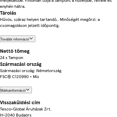
mélyedésbe. Finoman tolja a tampont a hüvelybe, felfelé és
enyhén hátra.
Tárolás
Hűvös, száraz helyen tartandó.. Minőségét megőrzi: a
csomagoláson jelzett időpontig.
További információ
Nettó tömeg
24 x Tampon
Származási ország
Származási ország: Németország
FSC® C120990 - Mix
Márkainformáció
Visszaküldési cím
Tesco-Global Áruházak Zrt.
H-2040 Budaörs