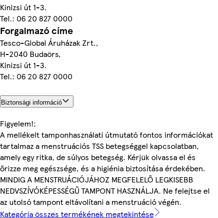
Kinizsi út 1-3.
Tel.: 06 20 827 0000
Forgalmazó címe
Tesco-Global Áruházak Zrt.,
H-2040 Budaörs,
Kinizsi út 1-3.
Tel.: 06 20 827 0000
Biztonsági információ
Figyelem!:
A mellékelt tamponhasználati útmutató fontos információkat
tartalmaz a menstruációs TSS betegséggel kapcsolatban,
amely egy ritka, de súlyos betegség. Kérjük olvassa el és
őrizze meg egészsége, és a higiénia biztosítása érdekében.
MINDIG A MENSTRUÁCIÓJÁHOZ MEGFELELŐ LEGKISEBB
NEDVSZÍVÓKÉPESSÉGŰ TAMPONT HASZNÁLJA. Ne felejtse el
az utolsó tampont eltávolítani a menstruáció végén.
Kategória összes termékének megtekintése