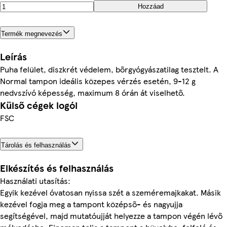
Hozzáad
Termék megnevezés
Leírás
Puha felület, diszkrét védelem, bőrgyógyászatilag tesztelt. A
Normal tampon ideális közepes vérzés esetén, 9-12 g
nedvszívó képesség, maximum 8 órán át viselhető.
Külső cégek logói
FSC
Tárolás és felhasználás
Elkészítés és felhasználás
Használati utasítás:
Egyik kezével óvatosan nyissa szét a szeméremajkakat. Másik
kezével fogja meg a tampont középső- és nagyujja
segítségével, majd mutatóujját helyezze a tampon végén lévő