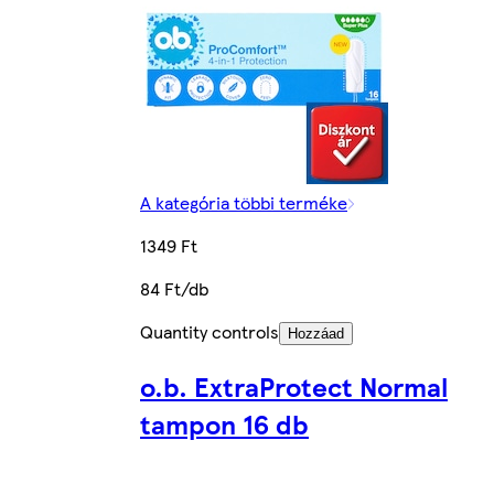
A kategória többi terméke
1349 Ft
84 Ft/db
Quantity controls
Hozzáad
o.b. ExtraProtect Normal
tampon 16 db