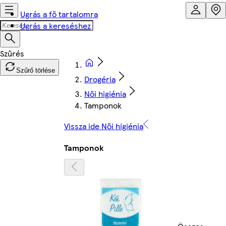
Ugrás a fő tartalomra
Ugrás a kereséshez
Szűrő törlése
Drogéria
Női higiénia
Tamponok
Vissza ide Női higiénia
Tamponok