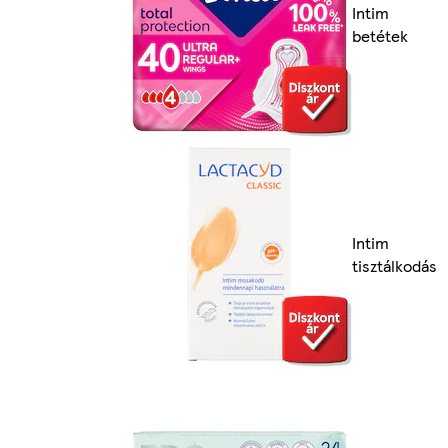
Intim
betétek
Intim
tisztálkodás