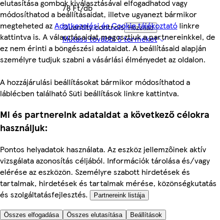
elutasítása gombok kiválasztásával elfogadhatod vagy
78 Ft/db
módosíthatod a beállításaidat, illetve ugyanezt bármikor
megteheted az
Adatkezelési és Cookie tájékoztató
linkre
Quantity controls
Hozzáad
kattintva is. A választásaidat megosztjuk a partnereinkkel, de
Mutass további 5 terméket
ez nem érinti a böngészési adataidat. A beállításaid alapján
személyre tudjuk szabni a vásárlási élményedet az oldalon.
A hozzájárulási beállításokat bármikor módosíthatod a
láblécben található Süti beállítások linkre kattintva.
Mi és partnereink adataidat a következő célokra
használjuk:
Pontos helyadatok használata. Az eszköz jellemzőinek aktív
vizsgálata azonosítás céljából. Információk tárolása és/vagy
elérése az eszközön. Személyre szabott hirdetések és
tartalmak, hirdetések és tartalmak mérése, közönségkutatás
és szolgáltatásfejlesztés.
Partnereink listája
Összes elfogadása
Összes elutasítása
Beállítások