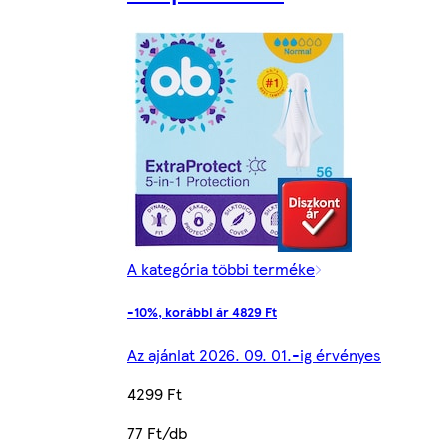
A kategória többi terméke
-10%, korábbi ár 4829 Ft
Az ajánlat 2026. 09. 01.-ig érvényes
4299 Ft
77 Ft/db