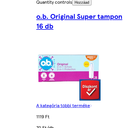
Quantity controls
Hozzáad
o.b. Original Super tampon
16 db
A kategória többi terméke
1119 Ft
70 Ft/db