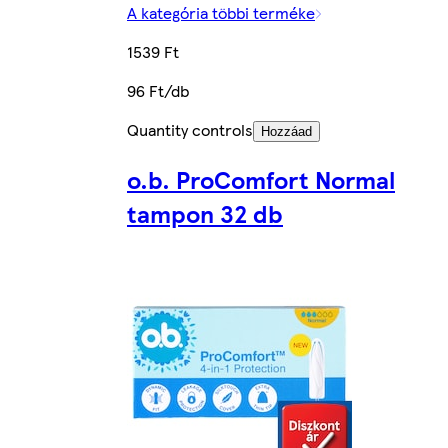
A kategória többi terméke
1539 Ft
96 Ft/db
Quantity controls
Hozzáad
o.b. ProComfort Normal
tampon 32 db