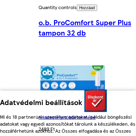
Quantity controls
Hozzáad
o.b. ProComfort Super Plus
tampon 32 db
Adatvédelmi beállítások
Mi és 18 partnerünk személyes adatokat, például böngészési
A kategória többi terméke
adatokat vagy egyedi azonosítókat tárolunk a készülékeden, és
2489 Ft
hozzáférhetünk azokhoz. Az Összes elfogadása és az Összes