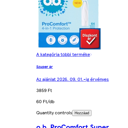
A kategória többi terméke
Szuper ár
Az ajánlat 2026. 09. 01.-ig érvényes
3859 Ft
60 Ft/db
Quantity controls
Hozzáad
o.b. ProComfort Super