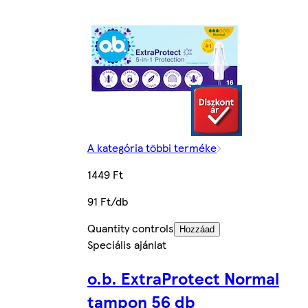
A kategória többi terméke
1449 Ft
91 Ft/db
Quantity controls
Hozzáad
Speciális ajánlat
o.b. ExtraProtect Normal
tampon 56 db