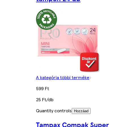
A kategória többi terméke
599 Ft
25 Ft/db
Quantity controls
Hozzáad
Tampax Compak Super