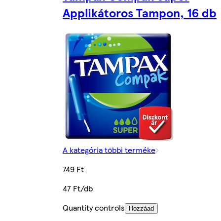
Applikátoros Tampon, 16 db
A kategória többi terméke
749 Ft
47 Ft/db
Quantity controls
Hozzáad