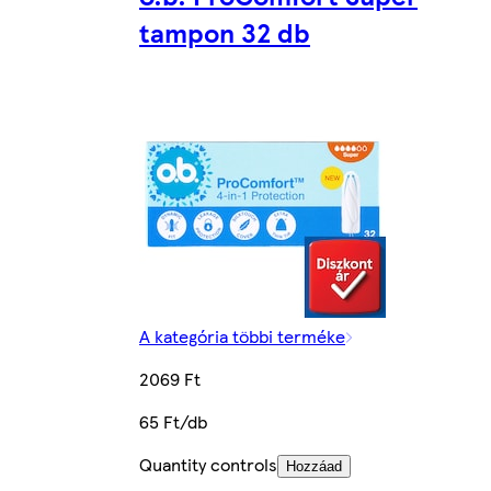
tampon 32 db
A kategória többi terméke
2069 Ft
65 Ft/db
Quantity controls
Hozzáad