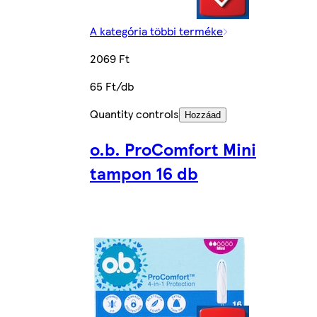
A kategória többi terméke
2069 Ft
65 Ft/db
Quantity controls
Hozzáad
o.b. ProComfort Mini
tampon 16 db