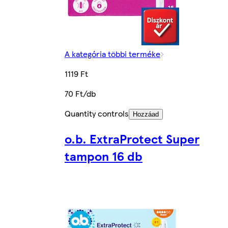
A kategória többi terméke
1119 Ft
70 Ft/db
Quantity controls
Hozzáad
o.b. ExtraProtect Super
tampon 16 db