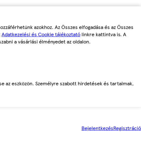
 hozzáférhetünk azokhoz. Az Összes elfogadása és az Összes
z
Adatkezelési és Cookie tájékoztató
linkre kattintva is. A
szabni a vásárlási élményedet az oldalon.
ése az eszközön. Személyre szabott hirdetések és tartalmak,
Bejelentkezés
Regisztráció