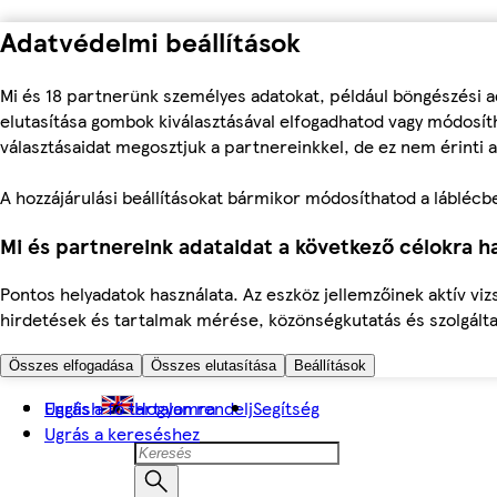
Adatvédelmi beállítások
Mi és 18 partnerünk személyes adatokat, például böngészési a
elutasítása gombok kiválasztásával elfogadhatod vagy módosíth
választásaidat megosztjuk a partnereinkkel, de ez nem érinti a
A hozzájárulási beállításokat bármikor módosíthatod a láblécben 
Mi és partnereink adataidat a következő célokra ha
Pontos helyadatok használata. Az eszköz jellemzőinek aktív viz
hirdetések és tartalmak mérése, közönségkutatás és szolgálta
Összes elfogadása
Összes elutasítása
Beállítások
Ugrás a fő tartalomra
English
Hogyan rendelj
Segítség
Ugrás a kereséshez