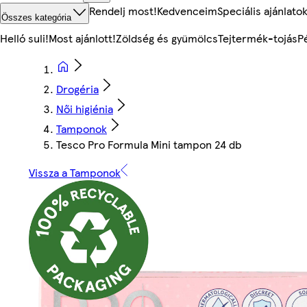
Rendelj most!
Kedvenceim
Speciális ajánlato
Összes kategória
Helló suli!
Most ajánlott!
Zöldség és gyümölcs
Tejtermék-tojás
P
Drogéria
Női higiénia
Tamponok
Tesco Pro Formula Mini tampon 24 db
Vissza a Tamponok