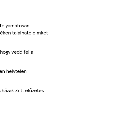
 folyamatosan
méken található címkét
hogy vedd fel a
en helytelen
uházak Zrt. előzetes