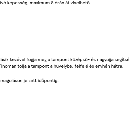
zívó képesség, maximum 8 órán át viselhető.
Másik kezével fogja meg a tampont középső- és nagyujja segíts
inoman tolja a tampont a hüvelybe, felfelé és enyhén hátra.
magoláson jelzett időpontig.