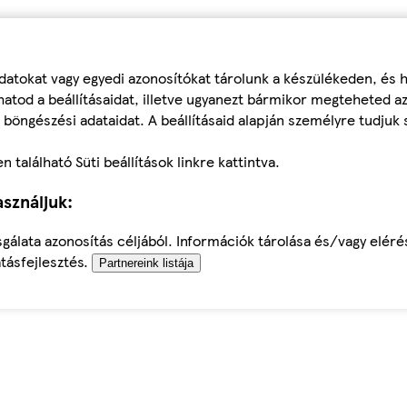
datokat vagy egyedi azonosítókat tárolunk a készülékeden, és
atod a beállításaidat, illetve ugyanezt bármikor megteheted a
 böngészési adataidat. A beállításaid alapján személyre tudjuk 
található Süti beállítások linkre kattintva.
sználjuk:
sgálata azonosítás céljából. Információk tárolása és/vagy elér
tásfejlesztés.
Partnereink listája