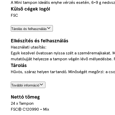
A Mini tampon ideális enyhe vérzés esetén, 6-9 g nedvs
Külső cégek logói
FSC
Tárolás és felhasználás
Elkészítés és felhasználás
Használati utasítás:
Egyik kezével óvatosan nyissa szét a szeméremajkakat. 
mutatóujját helyezze a tampon végén lévő mélyedésbe. F
Tárolás
Hűvös, száraz helyen tartandó. Minőségét megőrzi: a cso
További információ
Nettó tömeg
24 x Tampon
FSC® C120990 - Mix