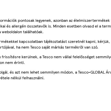
ormációk pontosak legyenek, azonban az élelmiszertermékek
tikai és allergén összetevők is. Minden esetben olvasd el a ter
a weboldalon találhatóak.
mékekkel kapcsolatban tájékoztatást szeretnél kapni, kérjük, 
ártójával, ha nem Tesco saját márkás termékről van szó.
frissítésre kerülnek, a Tesco nem vállal felelősséget semmily
on nem érinti.
szolgál, és azt nem lehet semmilyen módon, a Tesco-GLOBAL Ár
étele nélkül felhasználni.