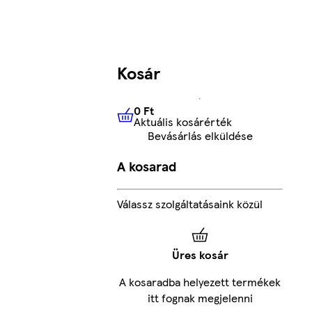
Kosár
0 Ft
Aktuális kosárérték
0 Ft
Aktuális kosárérték
Bevásárlás elküldése
A kosarad
Válassz szolgáltatásaink közül
Üres kosár
A kosaradba helyezett termékek
itt fognak megjelenni