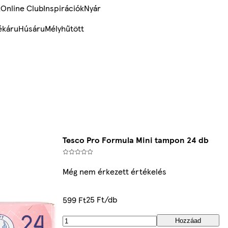
k
Online Club
Inspirációk
Nyár
ékáru
Húsáru
Mélyhűtött
Tesco Pro Formula Mini tampon 24 db
Még nem érkezett értékelés
25 Ft/db
599 Ft
Hozzáad