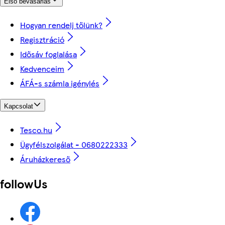
Első bevásárlás
Hogyan rendelj tőlünk?
Regisztráció
Idősáv foglalása
Kedvenceim
ÁFÁ-s számla igénylés
Kapcsolat
Tesco.hu
Ügyfélszolgálat - 0680222333
Áruházkereső
followUs