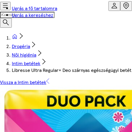
Ugrás a fő tartalomra
Ugrás a kereséshez
Drogéria
Női higiénia
Intim betétek
Libresse Ultra Regular+ Deo szárnyas egészségügyi betét i
Vissza a Intim betétek