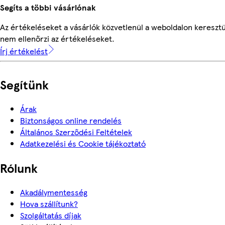
Segíts a többi vásárlónak
Az értékeléseket a vásárlók közvetlenül a weboldalon keresztü
nem ellenőrzi az értékeléseket.
Írj értékelést
Segítünk
Árak
Biztonságos online rendelés
Általános Szerződési Feltételek
Adatkezelési és Cookie tájékoztató
Rólunk
Akadálymentesség
Hova szállítunk?
Szolgáltatás díjak