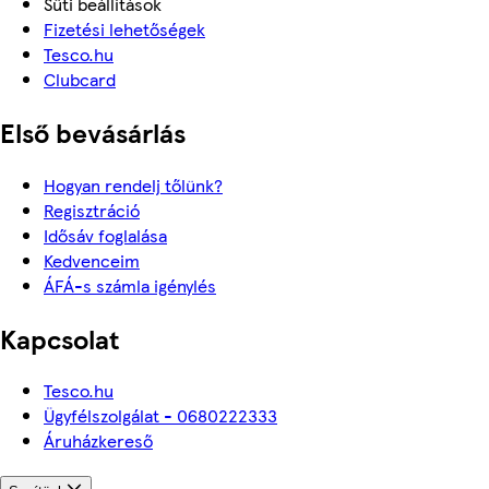
Süti beállítások
Fizetési lehetőségek
Tesco.hu
Clubcard
Első bevásárlás
Hogyan rendelj tőlünk?
Regisztráció
Idősáv foglalása
Kedvenceim
ÁFÁ-s számla igénylés
Kapcsolat
Tesco.hu
Ügyfélszolgálat - 0680222333
Áruházkereső