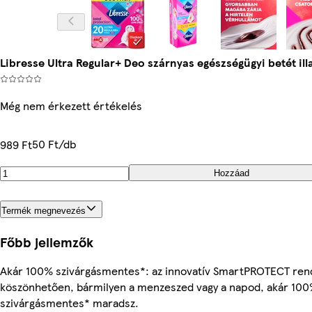
Libresse Ultra Regular+ Deo szárnyas egészségügyi betét illa
Még nem érkezett értékelés
50 Ft/db
989 Ft
Hozzáad
Termék megnevezés
Főbb jellemzők
Akár 100% szivárgásmentes*: az innovatív SmartPROTECT re
köszönhetően, bármilyen a menzeszed vagy a napod, akár 100
szivárgásmentes* maradsz.