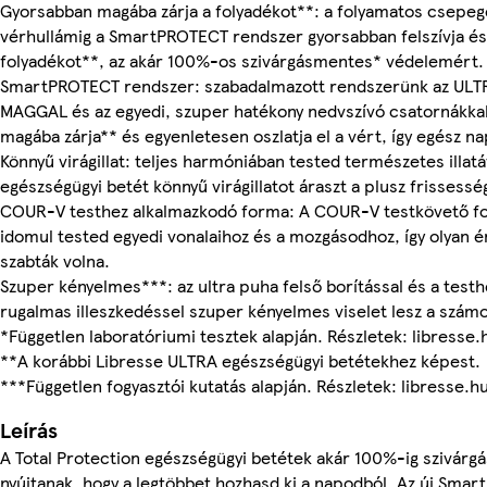
Gyorsabban magába zárja a folyadékot**: a folyamatos csepegé
vérhullámig a SmartPROTECT rendszer gyorsabban felszívja és
folyadékot**, az akár 100%-os szivárgásmentes* védelemért.
SmartPROTECT rendszer: szabadalmazott rendszerünk az UL
MAGGAL és az egyedi, szuper hatékony nedvszívó csatornákka
magába zárja** és egyenletesen oszlatja el a vért, így egész na
Könnyű virágillat: teljes harmóniában tested természetes illat
egészségügyi betét könnyű virágillatot áraszt a plusz frissessé
COUR-V testhez alkalmazkodó forma: A COUR-V testkövető f
idomul tested egyedi vonalaihoz és a mozgásodhoz, így olyan é
szabták volna.
Szuper kényelmes***: az ultra puha felső borítással és a test
rugalmas illeszkedéssel szuper kényelmes viselet lesz a szám
*Független laboratóriumi tesztek alapján. Részletek: libresse.
**A korábbi Libresse ULTRA egészségügyi betétekhez képest.
***Független fogyasztói kutatás alapján. Részletek: libresse.h
Leírás
A Total Protection egészségügyi betétek akár 100%-ig szivár
nyújtanak, hogy a legtöbbet hozhasd ki a napodból. Az új Sma