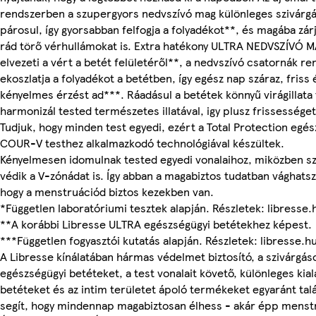
rendszerben a szupergyors nedvszívó mag különleges szivárgá
párosul, így gyorsabban felfogja a folyadékot**, és magába zár
rád törő vérhullámokat is. Extra hatékony ULTRA NEDVSZÍVÓ
elvezeti a vért a betét felületéről**, a nedvszívó csatornák r
ekoszlatja a folyadékot a betétben, így egész nap száraz, friss
kényelmes érzést ad***. Ráadásul a betétek könnyű virágillata
harmonizál tested természetes illatával, igy plusz frissességet
Tudjuk, hogy minden test egyedi, ezért a Total Protection egés
COUR-V testhez alkalmazkodó technológiával készültek.
Kényelmesen idomulnak tested egyedi vonalaihoz, miközben 
védik a V-zónádat is. Így abban a magabiztos tudatban vághatsz
hogy a menstruációd biztos kezekben van.
*Független laboratóriumi tesztek alapján. Részletek: libresse.
**A korábbi Libresse ULTRA egészségügyi betétekhez képest.
***Független fogyasztói kutatás alapján. Részletek: libresse.h
A Libresse kínálatában hármas védelmet biztosító, a szivárgás
egészségügyi betéteket, a test vonalait követő, különleges kiala
betéteket és az intim területet ápoló termékeket egyaránt talá
segít, hogy mindennap magabiztosan élhess - akár épp menstr