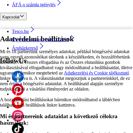
ÁFÁ-s számla igénylés
Kapcsolat
Tesco.hu
Adatvédelmi beállítások
Ügyfélszolgálat - 0680222333
Áruházkereső
Mi és 18 partnerünk személyes adatokat, például böngészési adatokat
vagy egyedi azonosítókat tárolunk a készülékeden, és hozzáférhetünk
followUs
azokhoz. Az Összes elfogadása és az Összes elutasítása gombok
kiválasztásával elfogadhatod vagy módosíthatod a beállításaidat, illetve
ugyanezt bármikor megteheted az
Adatkezelési és Cookie tájékoztató
linkre kattintva is. A választásaidat megosztjuk a partnereinkkel, de ez
nem érinti a böngészési adataidat. A beállításaid alapján személyre
tudjuk szabni a vásárlási élményedet az oldalon.
A hozzájárulási beállításokat bármikor módosíthatod a láblécben
található Süti beállítások linkre kattintva.
Mi és partnereink adataidat a következő célokra
használjuk: