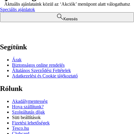
Aktuális ajánlataink közül az ‘Akciók’ menüpont alatt válogathatsz
Speciális ajánlatok
Keresés
Segítünk
Árak
Biztonságos online rendelés
Általános Szerződési Feltételek
Adatkezelési és Cookie tájékoztató
Rólunk
Akadálymentesség
Hova szállítunk?
Szolgáltatás díjak
Süti beállítások
Fizetési lehetőségek
Tesco.hu
Clubcard