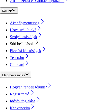
Adatkezelési és Cookie tájékoztató
Rólunk
Akadálymentesség
Hova szállítunk?
Szolgáltatás díjak
Süti beállítások
Fizetési lehetőségek
Tesco.hu
Clubcard
Első bevásárlás
Hogyan rendelj tőlünk?
Regisztráció
Idősáv foglalása
Kedvenceim