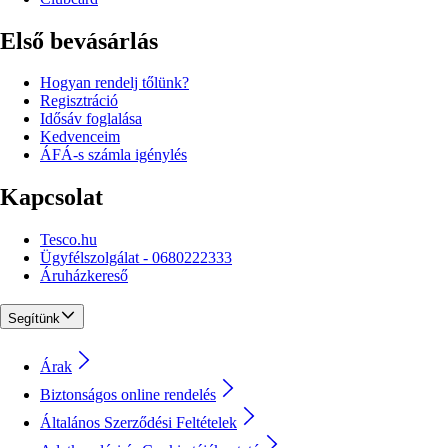
Első bevásárlás
Hogyan rendelj tőlünk?
Regisztráció
Idősáv foglalása
Kedvenceim
ÁFÁ-s számla igénylés
Kapcsolat
Tesco.hu
Ügyfélszolgálat - 0680222333
Áruházkereső
Segítünk
Árak
Biztonságos online rendelés
Általános Szerződési Feltételek