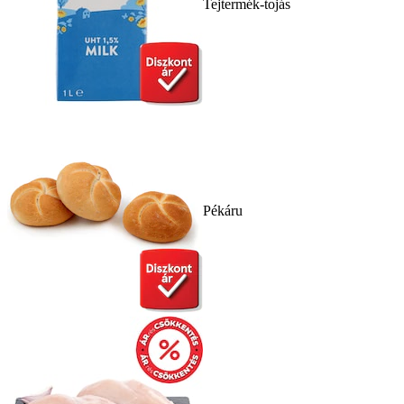
Tejtermék-tojás
Pékáru