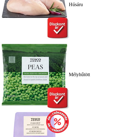
Húsáru
Mélyhűtött