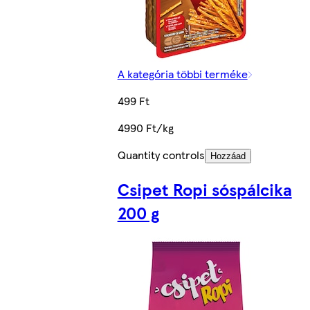
A kategória többi terméke
499 Ft
4990 Ft/kg
Quantity controls
Hozzáad
Csipet Ropi sóspálcika
200 g