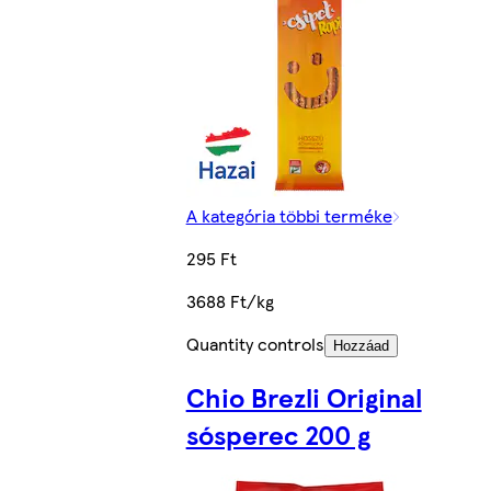
A kategória többi terméke
295 Ft
3688 Ft/kg
Quantity controls
Hozzáad
Chio Brezli Original
sósperec 200 g