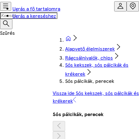
Ugrás a fő tartalomra
Ugrás a kereséshez
Alapvető élelmiszerek
Rágcsálnivalók, chips
Sós kekszek, sós pálcikák és
krékerek
Sós pálcikák, perecek
Vissza ide Sós kekszek, sós pálcikák és
krékerek
Sós pálcikák, perecek