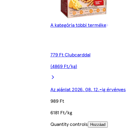
A kategória többi terméke
779 Ft Clubcarddal
(4869 Ft/kg)
Az ajánlat 2026. 08. 12.-ig érvényes
989 Ft
6181 Ft/kg
Quantity controls
Hozzáad