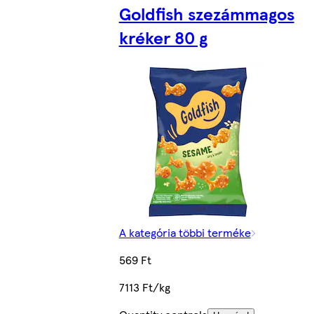
Goldfish szezámmagos
kréker 80 g
A kategória többi terméke
569 Ft
7113 Ft/kg