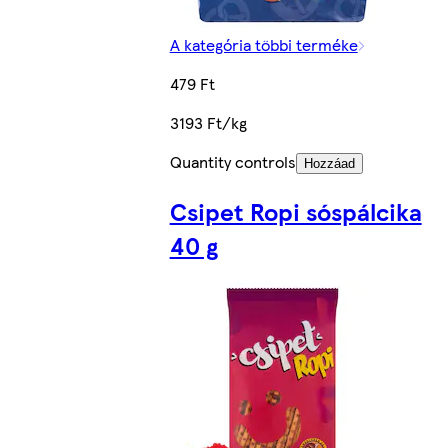
A kategória többi terméke
479 Ft
3193 Ft/kg
Quantity controls
Hozzáad
Csipet Ropi sóspálcika
40 g