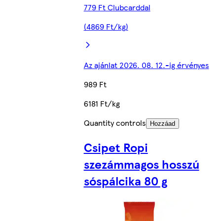
779 Ft Clubcarddal
(4869 Ft/kg)
Az ajánlat 2026. 08. 12.-ig érvényes
989 Ft
6181 Ft/kg
Quantity controls
Hozzáad
Csipet Ropi
szezámmagos hosszú
sóspálcika 80 g