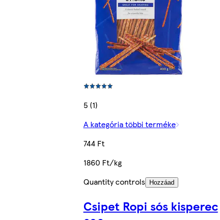
5 (1)
A kategória többi terméke
744 Ft
1860 Ft/kg
Quantity controls
Hozzáad
Csipet Ropi sós kisperec