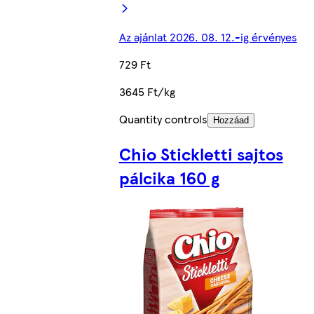
Az ajánlat 2026. 08. 12.-ig érvényes
729 Ft
3645 Ft/kg
Quantity controls
Hozzáad
Chio Stickletti sajtos
pálcika 160 g