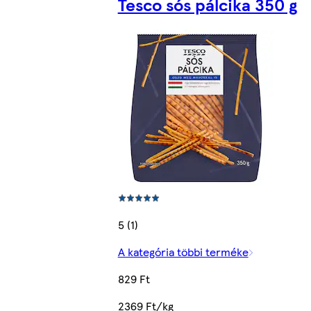
Tesco sós pálcika 350 g
5 (1)
A kategória többi terméke
829 Ft
2369 Ft/kg