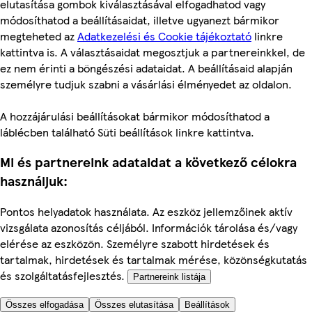
elutasítása gombok kiválasztásával elfogadhatod vagy
módosíthatod a beállításaidat, illetve ugyanezt bármikor
megteheted az
Adatkezelési és Cookie tájékoztató
linkre
kattintva is. A választásaidat megosztjuk a partnereinkkel, de
ez nem érinti a böngészési adataidat. A beállításaid alapján
személyre tudjuk szabni a vásárlási élményedet az oldalon.
A hozzájárulási beállításokat bármikor módosíthatod a
láblécben található Süti beállítások linkre kattintva.
Mi és partnereink adataidat a következő célokra
használjuk:
Pontos helyadatok használata. Az eszköz jellemzőinek aktív
vizsgálata azonosítás céljából. Információk tárolása és/vagy
elérése az eszközön. Személyre szabott hirdetések és
tartalmak, hirdetések és tartalmak mérése, közönségkutatás
és szolgáltatásfejlesztés.
Partnereink listája
Összes elfogadása
Összes elutasítása
Beállítások