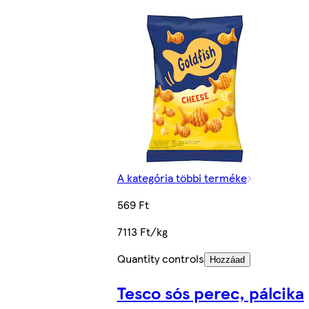
A kategória többi terméke
569 Ft
7113 Ft/kg
Quantity controls
Hozzáad
Tesco sós perec, pálcika