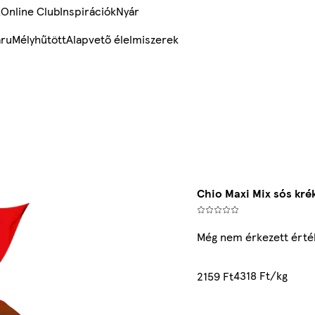
k
Online Club
Inspirációk
Nyár
ru
Mélyhűtött
Alapvető élelmiszerek
Chio Maxi Mix sós kré
Még nem érkezett érté
4318 Ft/kg
2159 Ft