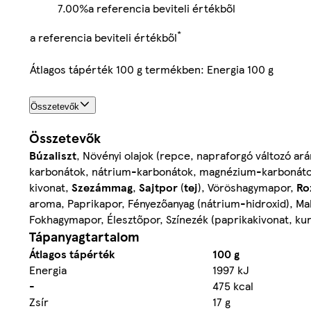
7.00%
a referencia beviteli értékből
*
a referencia beviteli értékből
Átlagos tápérték 100 g termékben: Energia 100 g
Összetevők
Összetevők
Búzaliszt
, Növényi olajok (repce, napraforgó változó a
karbonátok, nátrium-karbonátok, magnézium-karbonátok
kivonat,
Szezámmag
,
Sajtpor
(
tej
), Vöröshagymapor,
Ro
aroma, Paprikapor, Fényezőanyag (nátrium-hidroxid), Mal
Fokhagymapor, Élesztőpor, Színezék (paprikakivonat, kur
Tápanyagtartalom
Átlagos tápérték
100 g
Energia
1997 kJ
-
475 kcal
Zsír
17 g