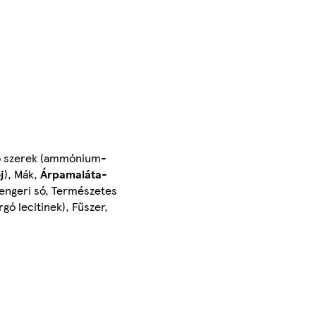
elő szerek (ammónium-
j
), Mák,
Árpamaláta
-
Tengeri só, Természetes
gó lecitinek), Fűszer,