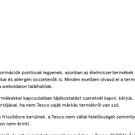
ormációk pontosak legyenek, azonban az élelmiszertermékek
tikai és allergén összetevők is. Minden esetben olvasd el a ter
a weboldalon találhatóak.
mékekkel kapcsolatban tájékoztatást szeretnél kapni, kérjük, 
ártójával, ha nem Tesco saját márkás termékről van szó.
frissítésre kerülnek, a Tesco nem vállal felelősséget semmily
on nem érinti.