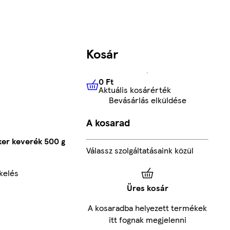
Kosár
0 Ft
Aktuális kosárérték
0 Ft
Aktuális kosárérték
Bevásárlás elküldése
A kosarad
ker keverék 500 g
Válassz szolgáltatásaink közül
kelés
Üres kosár
A kosaradba helyezett termékek
itt fognak megjelenni