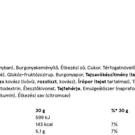
rányban), Burgonyakeményítő, Étkezési só, Cukor, Térfogatnöv
), Glükóz-fruktózszirup, Burgonyapor,
Tejsavókészítmény
(
te
zs
kovász (ivóvíz,
rozsliszt
, kovász),
Írópor
(
tejet
tartalmaz), 
todextrin, Élesztőkivonat,
Tejfehérje
, Emulgeálószer (naprafor
kumin), Étkezési sav (citromsav)
30 g
%* 30 g
599 kJ
143 kcal
7%
5,1 g
7%