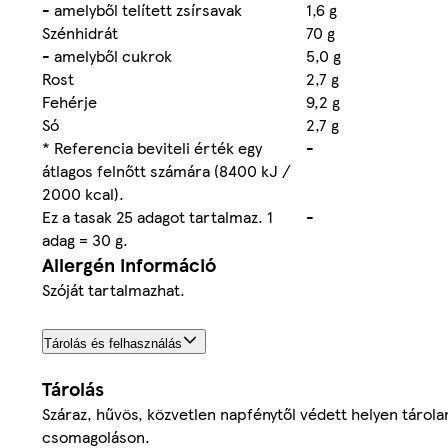
- amelyből telített zsírsavak
1,6 g
Szénhidrát
70 g
- amelyből cukrok
5,0 g
Rost
2,7 g
Fehérje
9,2 g
Só
2,7 g
* Referencia beviteli érték egy
-
átlagos felnőtt számára (8400 kJ /
2000 kcal).
Ez a tasak 25 adagot tartalmaz. 1
-
adag = 30 g.
Allergén információ
Szóját tartalmazhat.
Tárolás és felhasználás
Tárolás
Száraz, hűvös, közvetlen napfénytől védett helyen táro
csomagoláson.