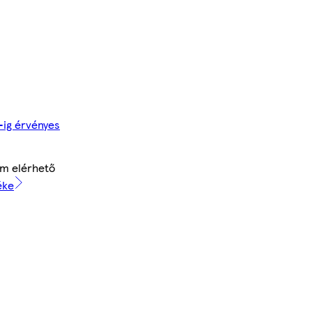
.-ig érvényes
em elérhető
éke