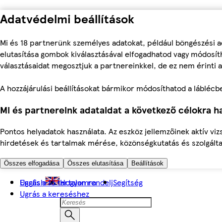
Adatvédelmi beállítások
Mi és 18 partnerünk személyes adatokat, például böngészési a
elutasítása gombok kiválasztásával elfogadhatod vagy módosíth
választásaidat megosztjuk a partnereinkkel, de ez nem érinti a
A hozzájárulási beállításokat bármikor módosíthatod a láblécben 
Mi és partnereink adataidat a következő célokra ha
Pontos helyadatok használata. Az eszköz jellemzőinek aktív viz
hirdetések és tartalmak mérése, közönségkutatás és szolgálta
Összes elfogadása
Összes elutasítása
Beállítások
Ugrás a fő tartalomra
English
Hogyan rendelj
Segítség
Ugrás a kereséshez