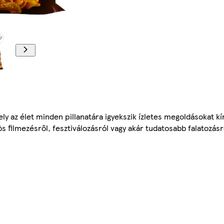
 az élet minden pillanatára igyekszik ízletes megoldásokat kín
 filmezésről, fesztiválozásról vagy akár tudatosabb falatozásró