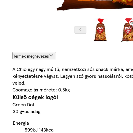
Termék megnevezés
A Chio egy nagy múltú, nemzetközi sós snack márka, amely
kényeztetésre vágysz. Legyen szó gyors nassolásról, közös
veled.
Csomagolás mérete: 0.5kg
Külső cégek logói
Green Dot
30 g-os adag
Energia
599kJ
143kcal