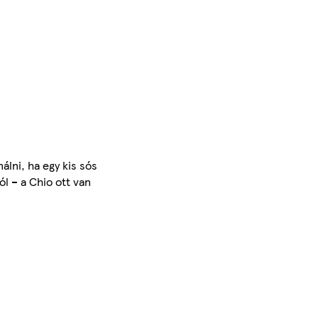
álni, ha egy kis sós
l – a Chio ott van