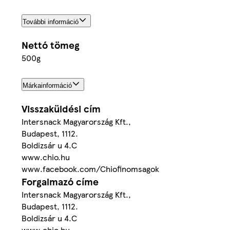
További információ
Nettó tömeg
500g
Márkainformáció
Visszaküldési cím
Intersnack Magyarország Kft.,
Budapest, 1112.
Boldizsár u 4.C
www.chio.hu
www.facebook.com/Chiofinomsagok
Forgalmazó címe
Intersnack Magyarország Kft.,
Budapest, 1112.
Boldizsár u 4.C
www.chio.hu