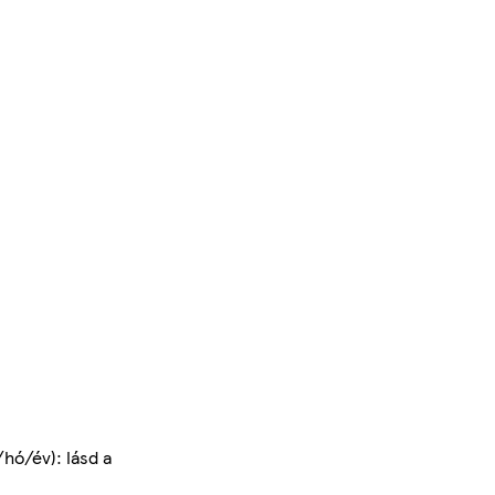
hó/év): lásd a