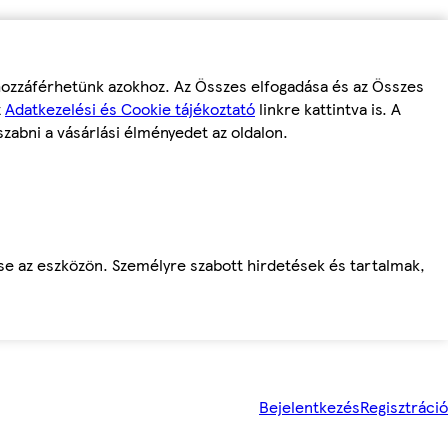
 hozzáférhetünk azokhoz. Az Összes elfogadása és az Összes
z
Adatkezelési és Cookie tájékoztató
linkre kattintva is. A
szabni a vásárlási élményedet az oldalon.
ése az eszközön. Személyre szabott hirdetések és tartalmak,
Bejelentkezés
Regisztráció