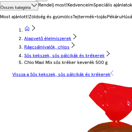
Rendelj most!
Kedvenceim
Speciális ajánlato
Összes kategória
Most ajánlott!
Zöldség és gyümölcs
Tejtermék-tojás
Pékáru
Húsá
Alapvető élelmiszerek
Rágcsálnivalók, chips
Sós kekszek, sós pálcikák és krékerek
Chio Maxi Mix sós kréker keverék 500 g
Vissza a Sós kekszek, sós pálcikák és krékerek