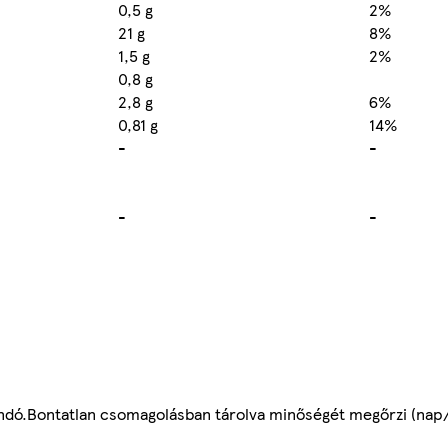
0,5 g
2%
21 g
8%
1,5 g
2%
0,8 g
2,8 g
6%
0,81 g
14%
-
-
-
-
landó.Bontatlan csomagolásban tárolva minőségét megőrzi (nap/