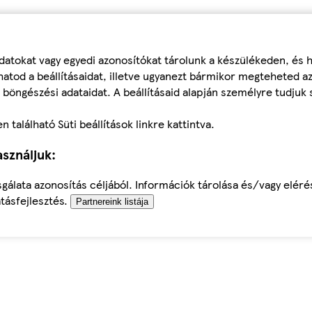
datokat vagy egyedi azonosítókat tárolunk a készülékeden, és
atod a beállításaidat, illetve ugyanezt bármikor megteheted a
 böngészési adataidat. A beállításaid alapján személyre tudjuk 
található Süti beállítások linkre kattintva.
sználjuk:
sgálata azonosítás céljából. Információk tárolása és/vagy elér
tásfejlesztés.
Partnereink listája