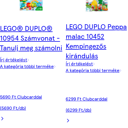
LEGO DUPLO Peppa
LEGO® DUPLO®
malac 10452
10954 Számvonat -
Kempingezős
Tanulj meg számolni
kirándulás
Írj értékelést
Írj értékelést
A kategória többi terméke
A kategória többi terméke
5690 Ft Clubcarddal
6299 Ft Clubcarddal
(5690 Ft/db)
(6299 Ft/db)