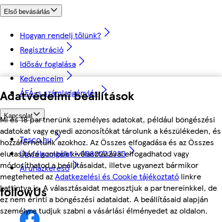
Első bevásárlás
Hogyan rendelj tőlünk?
Regisztráció
Idősáv foglalása
Kedvenceim
Adatvédelmi beállítások
ÁFÁ-s számla igénylés
Kapcsolat
Mi és 18 partnerünk személyes adatokat, például böngészési
adatokat vagy egyedi azonosítókat tárolunk a készülékeden, és
Tesco.hu
hozzáférhetünk azokhoz. Az Összes elfogadása és az Összes
Ügyfélszolgálat - 0680222333
elutasítása gombok kiválasztásával elfogadhatod vagy
módosíthatod a beállításaidat, illetve ugyanezt bármikor
Áruházkereső
megteheted az
Adatkezelési és Cookie tájékoztató
linkre
kattintva is. A választásaidat megosztjuk a partnereinkkel, de
followUs
ez nem érinti a böngészési adataidat. A beállításaid alapján
személyre tudjuk szabni a vásárlási élményedet az oldalon.