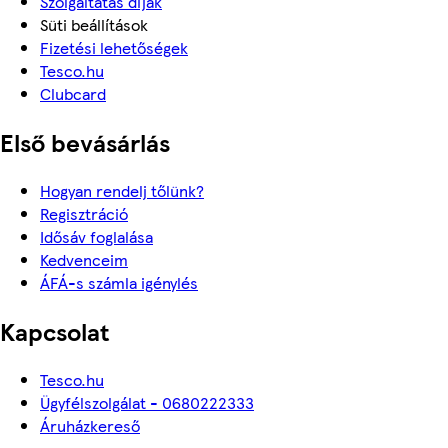
Szolgáltatás díjak
Süti beállítások
Fizetési lehetőségek
Tesco.hu
Clubcard
Első bevásárlás
Hogyan rendelj tőlünk?
Regisztráció
Idősáv foglalása
Kedvenceim
ÁFÁ-s számla igénylés
Kapcsolat
Tesco.hu
Ügyfélszolgálat - 0680222333
Áruházkereső