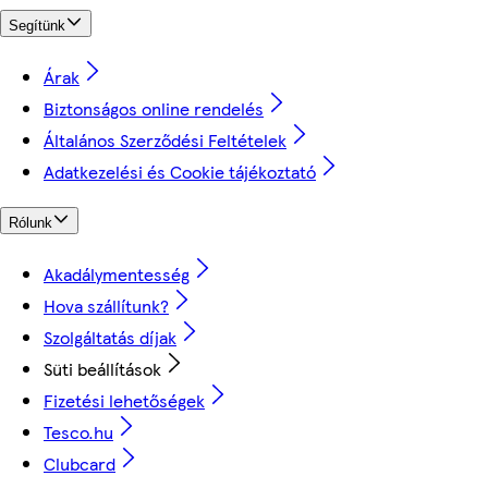
Segítünk
Árak
Biztonságos online rendelés
Általános Szerződési Feltételek
Adatkezelési és Cookie tájékoztató
Rólunk
Akadálymentesség
Hova szállítunk?
Szolgáltatás díjak
Süti beállítások
Fizetési lehetőségek
Tesco.hu
Clubcard