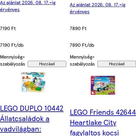
Az ajánlat 2026. 08. 17.-ig
Az ajánlat 2026. 08. 17.-ig
érvényes
érvényes
7190 Ft
7890 Ft
7190 Ft/db
7890 Ft/db
Mennyiség-
Mennyiség-
szabályozás
szabályozás
Hozzáad
Hozzáad
LEGO DUPLO 10442
LEGO Friends 42644
Állatcsaládok a
Heartlake City
vadvilágban:
fagylaltos kocsi