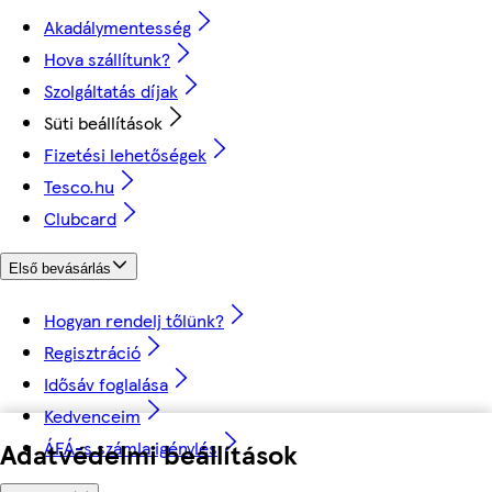
Akadálymentesség
Hova szállítunk?
Szolgáltatás díjak
Süti beállítások
Fizetési lehetőségek
Tesco.hu
Clubcard
Első bevásárlás
Hogyan rendelj tőlünk?
Regisztráció
Idősáv foglalása
Kedvenceim
Adatvédelmi beállítások
ÁFÁ-s számla igénylés