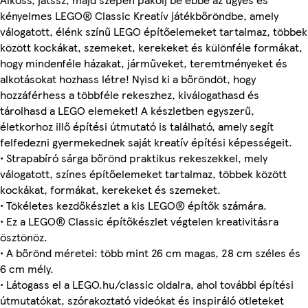
kényelmes LEGO® Classic Kreatív játékbőröndbe, amely
válogatott, élénk színű LEGO építőelemeket tartalmaz, többek
között kockákat, szemeket, kerekeket és különféle formákat,
hogy mindenféle házakat, járműveket, teremtményeket és
alkotásokat hozhass létre! Nyisd ki a bőröndöt, hogy
hozzáférhess a többféle rekeszhez, kiválogathasd és
tárolhasd a LEGO elemeket! A készletben egyszerű,
életkorhoz illő építési útmutató is található, amely segít
felfedezni gyermekednek saját kreatív építési képességeit.
• Strapabíró sárga bőrönd praktikus rekeszekkel, mely
válogatott, színes építőelemeket tartalmaz, többek között
kockákat, formákat, kerekeket és szemeket.
• Tökéletes kezdőkészlet a kis LEGO® építők számára.
• Ez a LEGO® Classic építőkészlet végtelen kreativitásra
ösztönöz.
• A bőrönd méretei: több mint 26 cm magas, 28 cm széles és
6 cm mély.
• Látogass el a LEGO.hu/classic oldalra, ahol további építési
útmutatókat, szórakoztató videókat és inspiráló ötleteket