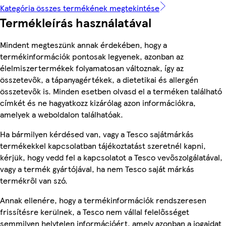
Kategória összes termékének megtekintése
Termékleírás használatával
Mindent megteszünk annak érdekében, hogy a
termékinformációk pontosak legyenek, azonban az
élelmiszertermékek folyamatosan változnak, így az
összetevők, a tápanyagértékek, a dietetikai és allergén
összetevők is. Minden esetben olvasd el a terméken található
címkét és ne hagyatkozz kizárólag azon információkra,
amelyek a weboldalon találhatóak.
Ha bármilyen kérdésed van, vagy a Tesco sajátmárkás
termékekkel kapcsolatban tájékoztatást szeretnél kapni,
kérjük, hogy vedd fel a kapcsolatot a Tesco vevőszolgálatával,
vagy a termék gyártójával, ha nem Tesco saját márkás
termékről van szó.
Annak ellenére, hogy a termékinformációk rendszeresen
frissítésre kerülnek, a Tesco nem vállal felelősséget
semmilyen helytelen információért, amely azonban a jogaidat