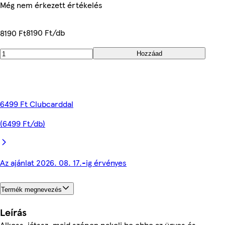
Még nem érkezett értékelés
8190 Ft/db
8190 Ft
Hozzáad
6499 Ft Clubcarddal
(6499 Ft/db)
Az ajánlat 2026. 08. 17.-ig érvényes
Termék megnevezés
Leírás
Alkoss, játssz, majd szépen pakolj be ebbe az ügyes és