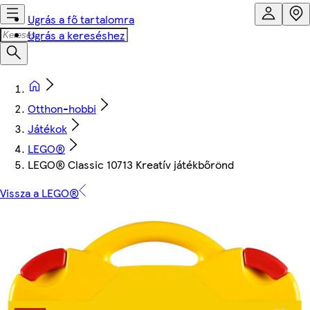
Ugrás a fő tartalomra
Ugrás a kereséshez
Otthon-hobbi
Játékok
LEGO®
LEGO® Classic 10713 Kreatív játékbőrönd
Vissza a LEGO®