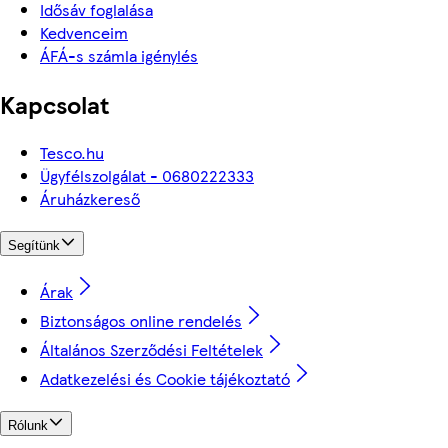
Idősáv foglalása
Kedvenceim
ÁFÁ-s számla igénylés
Kapcsolat
Tesco.hu
Ügyfélszolgálat - 0680222333
Áruházkereső
Segítünk
Árak
Biztonságos online rendelés
Általános Szerződési Feltételek
Adatkezelési és Cookie tájékoztató
Rólunk