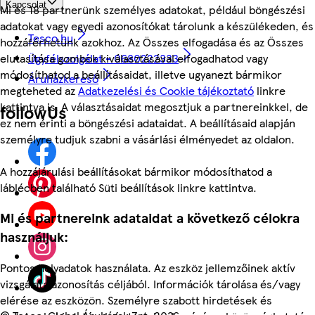
Kapcsolat
Mi és 18 partnerünk személyes adatokat, például böngészési
adatokat vagy egyedi azonosítókat tárolunk a készülékeden, és
Tesco.hu
hozzáférhetünk azokhoz. Az Összes elfogadása és az Összes
Ügyfélszolgálat - 0680222333
elutasítása gombok kiválasztásával elfogadhatod vagy
módosíthatod a beállításaidat, illetve ugyanezt bármikor
Áruházkereső
megteheted az
Adatkezelési és Cookie tájékoztató
linkre
kattintva is. A választásaidat megosztjuk a partnereinkkel, de
followUs
ez nem érinti a böngészési adataidat. A beállításaid alapján
személyre tudjuk szabni a vásárlási élményedet az oldalon.
A hozzájárulási beállításokat bármikor módosíthatod a
láblécben található Süti beállítások linkre kattintva.
Mi és partnereink adataidat a következő célokra
használjuk:
Pontos helyadatok használata. Az eszköz jellemzőinek aktív
vizsgálata azonosítás céljából. Információk tárolása és/vagy
elérése az eszközön. Személyre szabott hirdetések és