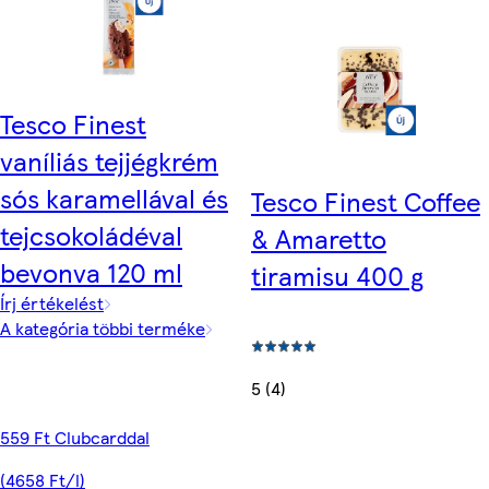
Tesco Finest
vaníliás tejjégkrém
sós karamellával és
Tesco Finest Coffee
tejcsokoládéval
& Amaretto
bevonva 120 ml
tiramisu 400 g
Írj értékelést
A kategória többi terméke
5 (4)
559 Ft Clubcarddal
(4658 Ft/l)