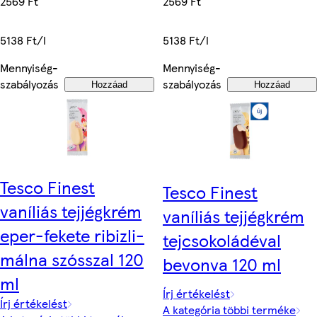
2569 Ft
2569 Ft
5138 Ft/l
5138 Ft/l
Mennyiség-
Mennyiség-
szabályozás
szabályozás
Hozzáad
Hozzáad
Tesco Finest
Tesco Finest
vaníliás tejjégkrém
vaníliás tejjégkrém
eper-fekete ribizli-
tejcsokoládéval
málna szósszal 120
bevonva 120 ml
ml
Írj értékelést
Írj értékelést
A kategória többi terméke