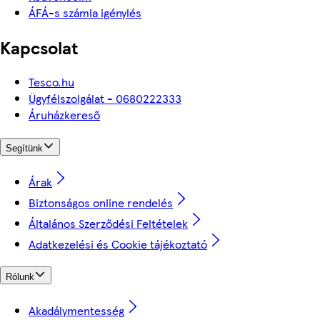
ÁFÁ-s számla igénylés
Kapcsolat
Tesco.hu
Ügyfélszolgálat - 0680222333
Áruházkereső
Segítünk
Árak
Biztonságos online rendelés
Általános Szerződési Feltételek
Adatkezelési és Cookie tájékoztató
Rólunk
Akadálymentesség