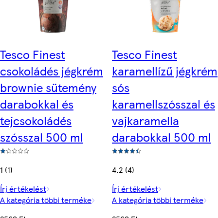
Tesco Finest
Tesco Finest
csokoládés jégkrém
karamellízű jégkrém
brownie sütemény
sós
darabokkal és
karamellszósszal és
tejcsokoládés
vajkaramella
szósszal 500 ml
darabokkal 500 ml
1 (1)
4.2 (4)
Írj értékelést
Írj értékelést
A kategória többi terméke
A kategória többi terméke