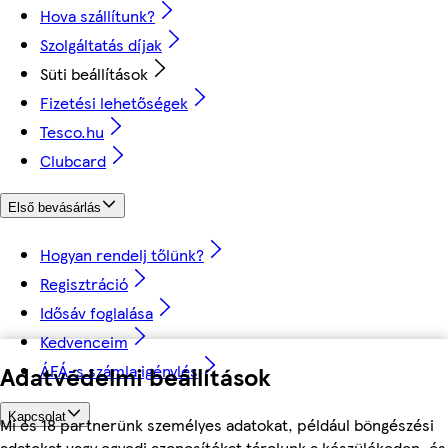
Hova szállítunk?
Szolgáltatás díjak
Süti beállítások
Fizetési lehetőségek
Tesco.hu
Clubcard
Első bevásárlás
Hogyan rendelj tőlünk?
Regisztráció
Idősáv foglalása
Kedvenceim
ÁFÁ-s számla igénylés
Adatvédelmi beállítások
Kapcsolat
Mi és 18 partnerünk személyes adatokat, például böngészési
adatokat vagy egyedi azonosítókat tárolunk a készülékeden, és