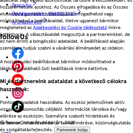
Tesco.hu
hozzáférhetünk azokhoz. Az Összes elfogadása és az Összes
Ügyfélszolgálat - 0680222333
elutasítása gombok kiválasztásával elfogadhatod vagy
módosíthatod a beállításaidat, illetve ugyanezt bármikor
Áruházkereső
megteheted az
Adatkezelési és Cookie tájékoztató
linkre
kattintva is. A választásaidat megosztjuk a partnereinkkel, de
followUs
ez nem érinti a böngészési adataidat. A beállításaid alapján
személyre tudjuk szabni a vásárlási élményedet az oldalon.
A hozzájárulási beállításokat bármikor módosíthatod a
láblécben található Süti beállítások linkre kattintva.
Mi és partnereink adataidat a következő célokra
használjuk:
Pontos helyadatok használata. Az eszköz jellemzőinek aktív
vizsgálata azonosítás céljából. Információk tárolása és/vagy
elérése az eszközön. Személyre szabott hirdetések és
©
Tesco-Global Áruházak Zrt. 2026
tartalmak, hirdetések és tartalmak mérése, közönségkutatás
és szolgáltatásfejlesztés.
Partnereink listája